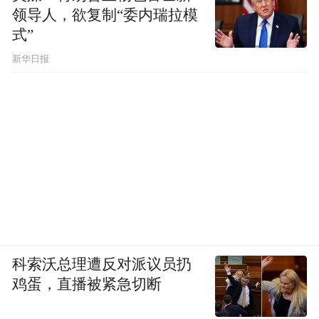
领导人，欲复制“委内瑞拉模
式”
新华日报
科索沃总理遭反对派议员扔
鸡蛋，直播被紧急切断