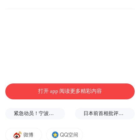
逐渐好转。
张民特别提醒，老人一定要量力而行，别“特
种兵式”旅行，出行节奏要放缓，保证充足休
息；出行前要评估身体情况，带好常备药
物，有慢性病的要遵医嘱按时服药；尽量远
离人群密集处，在公共场合戴好口罩，勤洗
手。（记者 陈丹 通讯员 陈文艺）
打开 app 阅读更多精彩内容
“特别声明：以上作品内容(包括在内的视频、图片或音
频)为凤凰网旗下自媒体平台“大风号”用户上传并发
布，本平台仅提供信息存储空间服务。
紧急动员！宁波、温州、金华、舟山、台州、丽水等市市长，发表电视讲话
日本前首相批评高市在处理中美关系上缺乏战略
Notice: The content above (including the videos,
pictures and audios if any) is uploaded and posted
by the user of Dafeng Hao, which is a social media
platform and merely provides information storage