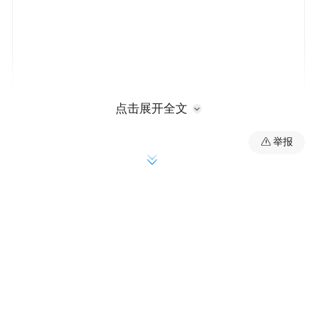
点击展开全文
举报
“入院当晚，他的血氧一度测不到80%（正常
应在95%以上）。”林玮淇主治医师介绍，老
陈的血压也开始波动，呼吸频率飙到每分钟
30次至40次（正常为12次至20次）——这是
典型的重症肺炎、急性呼吸窘迫综合征。医
生当机立断，紧急进行气管插管，用上了呼
吸机。经过积极治疗，老陈终于闯过难关，