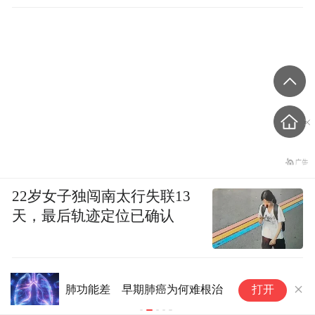
22岁女子独闯南太行失联13
天，最后轨迹定位已确认
贪
肺功能差 早期肺癌为何难根治
打开
孩