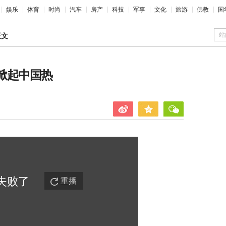
娱乐
体育
时尚
汽车
房产
科技
军事
文化
旅游
佛教
国
站
正文
校掀起中国热
失败
了
重播