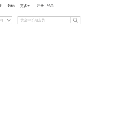
学
数码
注册
登录
更多
内