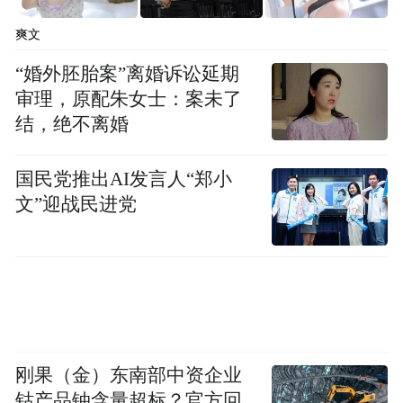
爽文
此外，2019年的同一份起诉书指控四名伊朗
“婚外胚胎案”离婚诉讼延期
人犯有共谋和严重身份盗窃罪，指控他们帮
审理，原配朱女士：案未了
助维特收集有关她以前在美国政府的同事的
结，绝不离婚
信息。
国民党推出AI发言人“郑小
编辑|程鹏 向江林
文”迎战民进党
校对|陈柯名
“特别声明：以上作品内容(包括在内的视频、图片或音
频)为凤凰网旗下自媒体平台“大风号”用户上传并发
布，本平台仅提供信息存储空间服务。
Notice: The content above (including the videos,
刚果（金）东南部中资企业
pictures and audios if any) is uploaded and posted
by the user of Dafeng Hao, which is a social media
钴产品铀含量超标？官方回