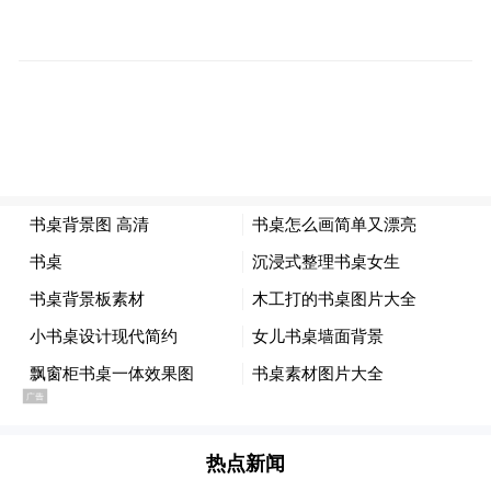
名”。这些特工散布在世界各地，用假名字、
假身份执行秘密任务。
美方调查称，维特的背叛始于2012年或2013
年。2012年，前往伊朗参加一个批评“美国道
德标准”并宣扬反美宣传的会议。美国政府后
来对相关组织实施了制裁，认定其真实目的
是替伊朗物色和招募西方人。
大会期间，维特出现在伊朗电视台节目中，
对着镜头自我介绍，说自己是前美国军人。
FBI得知此事后立即约谈她，警告她已经成为
伊朗情报机构盯上的目标。维特承诺，就算
热点新闻
再去伊朗，她也不会泄露任何机密。