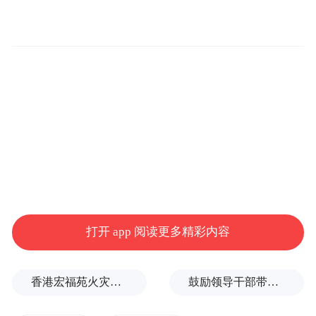
年前叛逃伊朗并提供国防情报，背叛了她对
美国宪法的誓言，且很可能在继续支持伊
朗。”
“联邦调查局没有忘记，并且相信在伊朗历史
的这个关键时刻，肯定有人知道她的下落，”
丹尼尔·维尔兹比茨基说，“联邦调查局希望
得到您的帮助，以便您能协助我们抓捕维
特，并将她绳之以法。”
打开 app 阅读更多精彩内容
香港宏福苑火灾跨部门调查最终报告：大火或由烟头引起
鼓励领导干部带头休假之后又撤回文件，到底什么意思嘛？