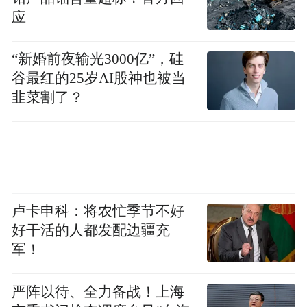
platform and merely provides information storage
应
space services.”
“新婚前夜输光3000亿”，硅
谷最红的25岁AI股神也被当
韭菜割了？
卢卡申科：将农忙季节不好
好干活的人都发配边疆充
军！
严阵以待、全力备战！上海