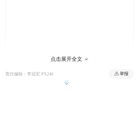
点击展开全文
举报
责任编辑：李冠宏 PX246
美国联邦调查局5月14日发表声明称，他们仍
在努力寻找维特。据称维特于2013年叛逃至
伊朗，目前尚不清楚联邦调查局为何在此时
关注维特案件。
FBI华盛顿外勤办公室反情报与网络部门负责
人丹尼尔·维尔兹比茨基表示：“维特在十多