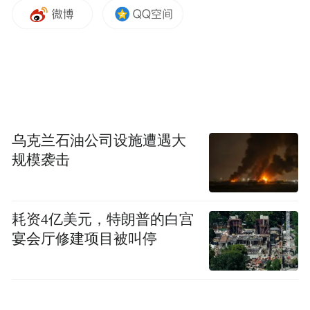
美国空军前反情报专家维特
乌克兰石油公司设施遭遇大
据报道，维特是得克萨斯州人，曾于1997年
规模袭击
至2008年间在美国空军服役，她曾接受波斯
语培训，并作为美国空军特别调查局
耗资4亿美元，特朗普的白宫
（AFOSI）的特工被派往海外执行机密反情
宴会厅修建项目被叫停
报任务。这份工作内容主要是帮助美军抓间
谍。因此，她有权看到最高级别的机密文
件，包括格外敏感的“美国卧底特工的真实姓