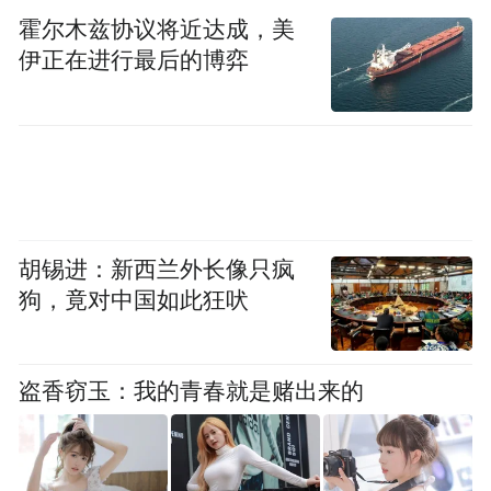
霍尔木兹协议将近达成，美
2013年，维特再次入境伊朗，获得了伊朗官
伊正在进行最后的博弈
员提供的住房和电脑设备。她还参与拍摄了
一部反美宣传片，然后就再没有返回美国。
当局指控她此后开始为德黑兰效力，泄露机
密信息并搜集有关其前美国情报同事的情
报。
胡锡进：新西兰外长像只疯
2019年2月公布的美国联邦起诉书显示，维特
狗，竟对中国如此狂吠
向伊朗泄露了极其敏感的信息，包括五角大
楼机密项目的代号和秘密任务、美国情报界
盗香窃玉：我的青春就是赌出来的
卧底人员的真实姓名，同时帮助伊朗制定针
对美国前同事的“目标方案”。当局称，维特
曾与伊朗伊斯兰革命卫队合作。