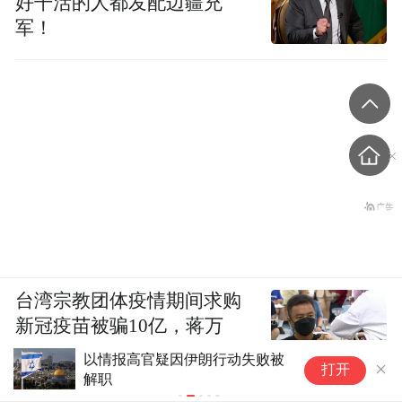
好干活的人都发配边疆充
军！
台湾宗教团体疫情期间求购
新冠疫苗被骗10亿，蒋万
安：民进党的错
美媒称美国中情局秘密设立古巴
军
打开
工作组
构