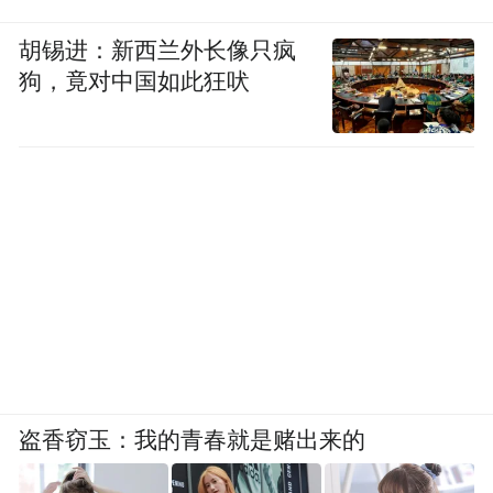
胡锡进：新西兰外长像只疯
狗，竟对中国如此狂吠
盗香窃玉：我的青春就是赌出来的