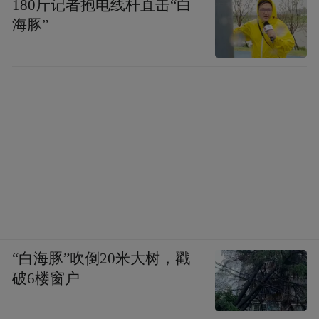
180斤记者抱电线杆直击“白
海豚”
“白海豚”吹倒20米大树，戳
破6楼窗户