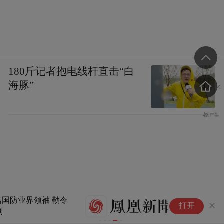
180斤记者抱电线杆直击“白
海豚”
美
打开
到
吗