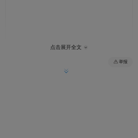
点击展开全文
无人装备在地区冲突中的应用，是驱动日本
举报
军力建设向无人化转型的重要因素。近年
来，漫天飞舞的低成本无人机对高价值目标
实现有效毁伤，成为战场上名副其实的“规则
改变者”。日本妄图复制这种“以量取胜”的非
对称作战模式，提升应对新型战争的能力。
于是，一套清晰且极具野心的路线图借由巨
额预算投入迅速铺开。一方面，继续采购如