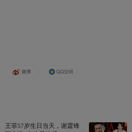
能力的无人装备，实现多域协同。
尤为值得关注的是，日本无人化作战力量建
设带有鲜明的进攻性色彩。据媒体透露，日
本将无人装备部署的重点向西南诸岛倾斜，
企图构建所谓的“盾牌”多层海岸攻防体系。
名为“盾牌”，实是“长矛”。其计划引进的航
程超过1000公里的无人机，一旦与已经部署
的“25式地对舰导弹”和引进的“战斧”巡航导
弹相结合，就能构建起一套超越战术武器范
畴、实施前沿威慑的攻击体系。
日本发展无人化进攻性军事力量，无异于一
王菲57岁生日当天，谢霆锋
场危险的赌博，其防卫政策的根本性转变，