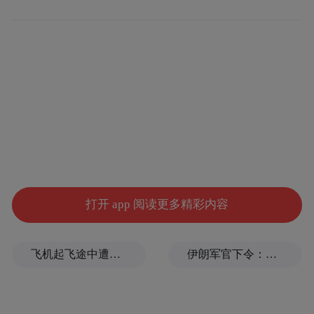
MQ-9B这类高端、长航时察打一体无人机，
强化广域监视和精确打击能力，并积极引进
土耳其、乌克兰等国的成熟产品，为未来实
现无人机国产化铺路。另一方面，日本计划
充分利用民用生产设施，通过“官有民营”等
措施建立能批量制造无人装备的工业体系，
这种对于数量的渴求，不啻是在为一场“可能
的冲突”甚至“旷日持久的消耗”做准备。
打开 app 阅读更多精彩内容
作战概念上，日本还将军力建设聚焦“有人—
无人协同”与“跨域协同”。其与英、意合作研
飞机起飞途中遭雷击！航班滞留3小时临时换机
伊朗军官下令：如果美军踏上我国领土，就砍掉他们脚！
发下一代战机的核心目标之一，便是开发可
伴随有人战机作战的“忠诚僚机”。日本还计
划发展可由潜艇携带，具备水下、水面航行