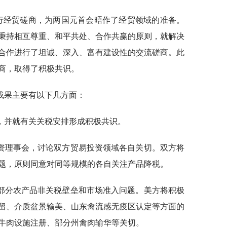
举行经贸磋商，为两国元首会晤作了经贸领域的准备。
秉持相互尊重、和平共处、合作共赢的原则，就解决
合作进行了坦诚、深入、富有建设性的交流磋商。此
商，取得了积极共识。
成果主要有以下几方面：
，并就有关关税安排形成积极共识。
资理事会，讨论双方贸易投资领域各自关切。双方将
题，原则同意对同等规模的各自关注产品降税。
部分农产品非关税壁垒和市场准入问题。美方将积极
留、介质盆景输美、山东禽流感无疫区认定等方面的
牛肉设施注册、部分州禽肉输华等关切。