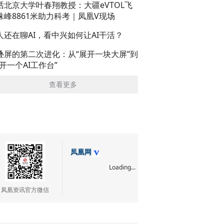
话北京大学叶春翔教授：大疆eVTOL飞
珠峰8861米助力科考｜凤凰V现场
人还在聊AI，看中兴如何让AI干活？
叠屏的第二次进化：从“展开一块大屏”到
展开一个AI工作台”
查看更多
凤凰网
Loading...
凤凰资讯官方微信