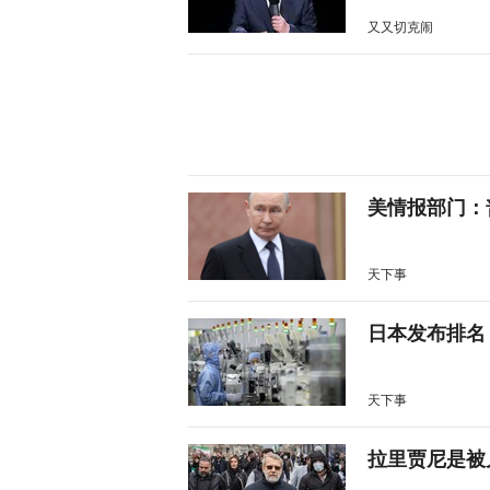
又又切克闹
美情报部门：
天下事
日本发布排名
天下事
拉里贾尼是被