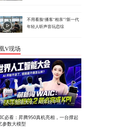
不用看脸!播客“相亲”?新一代
年轻人听声音玩恋综
凰V现场
世界人工智能大会：AI开始干活了，但到底干的怎么样？萌新闯WAIC
AIC必看：昇腾950真机亮相，一台撑起
亿参数大模型