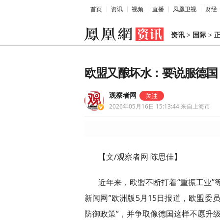
首页
资讯
视频
直播
凤凰卫视
财经
资讯
>
国际
>
欧盟又酿坏水：要说服德国
观察者网
2026年05月16日 15:13:44
来自上海市
【文/观察者网 陈思佳】
近年来，欧盟不断打着“重振工业”
新闻网”欧洲版5月15日报道，欧盟委
防御政策”，并争取像德国这样不愿升