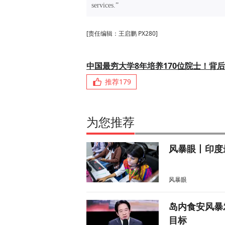
services.”
[责任编辑：王启鹏 PX280]
中国最穷大学8年培养170位院士！背
推荐
179
为您推荐
风暴眼丨印度
风暴眼
岛内食安风暴
目标