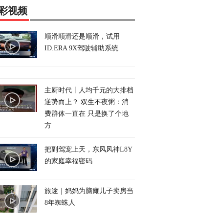
彩视频
顺滑顺滑还是顺滑，试用
ID.ERA 9X驾驶辅助系统
主厨时代丨人均千元的大排档
逆势而上？ 双生不夜粥：消
费群体一直在 只是换了个地
方
把副驾宠上天，东风风神L8Y
的家庭幸福密码
旅途｜妈妈为脑瘫儿子卖房当
8年蜘蛛人