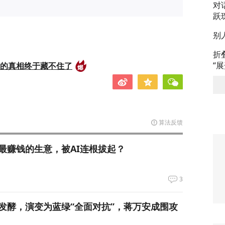
对
跃
别
折
“
后的真相终于藏不住了
算法反馈
最赚钱的生意，被AI连根拔起？
3
发酵，演变为蓝绿“全面对抗”，蒋万安成围攻