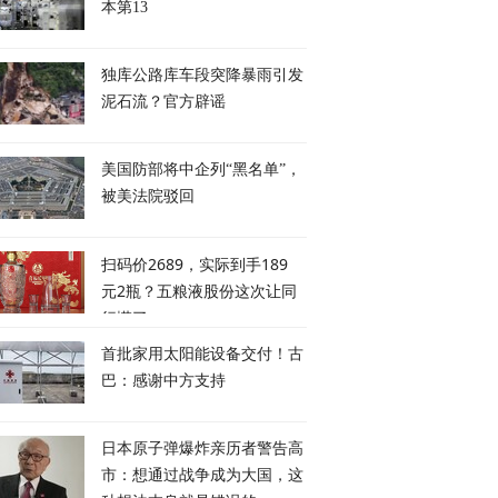
本第13
独库公路库车段突降暴雨引发
泥石流？官方辟谣
美国防部将中企列“黑名单”，
被美法院驳回
扫码价2689，实际到手189
元2瓶？五粮液股份这次让同
行慌了
首批家用太阳能设备交付！古
巴：感谢中方支持
日本原子弹爆炸亲历者警告高
市：想通过战争成为大国，这