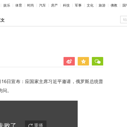
娱乐
体育
时尚
汽车
房产
科技
军事
文化
旅游
佛教
国
站
正文
月16日宣布：应国家主席习近平邀请，俄罗斯总统普
访问。
失败
了
重播