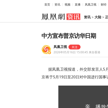
首页
资讯
视频
直播
凤凰卫视
财经
资讯
>
大陆
>
中方宣布普京访华日期
凤凰卫视
2026年05月16日 15:00:45
来自香港
据凤凰卫视报道，外交部发言人5
京将于5月19日至20日对中国进行国事
亲，播放