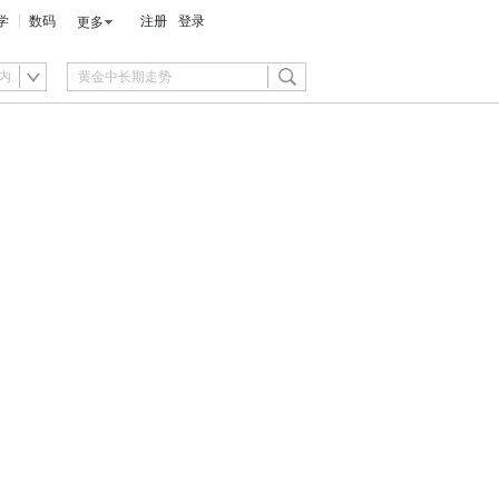
学
数码
注册
登录
更多
内