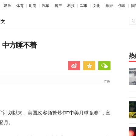
娱乐
体育
时尚
汽车
房产
科技
军事
文化
旅游
佛教
国
站
正文
，中方睡不着
热
”计划以来，美国政客频繁炒作“中美月球竞赛”，宣
登月。