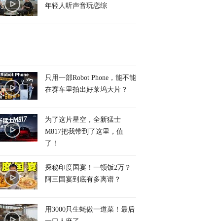
年轻人听声音玩恋综
只用一部Robot Phone，能不能
在赛车里拍出好莱坞大片？
为了这片星空，全新猛士
M817把我带到了这里，值
了！
探秘印度国宴！一顿饭2万？
阿三国宴到底有多离谱？
用3000只生蚝做一道菜！最后