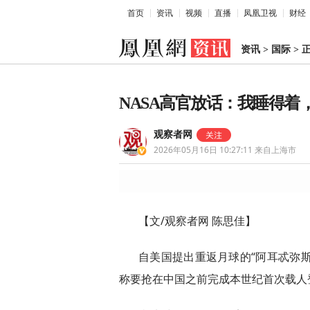
首页
资讯
视频
直播
凤凰卫视
财经
资讯
>
国际
>
NASA高官放话：我睡得着
观察者网
2026年05月16日 10:27:11
来自上海市
【文/观察者网 陈思佳】
自美国提出重返月球的“阿耳忒弥斯
称要抢在中国之前完成本世纪首次载人