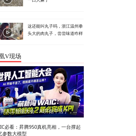
一口人麻了
这还能叫丸子吗，浙江温州拳
头大的肉丸子，尝尝味道咋样
凰V现场
世界人工智能大会：AI开始干活了，但到底干的怎么样？萌新闯WAIC
AIC必看：昇腾950真机亮相，一台撑起
亿参数大模型