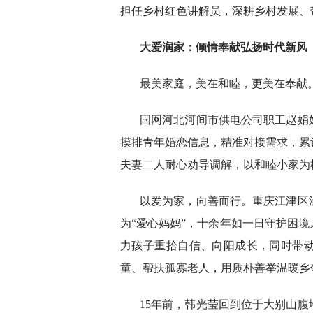
担任乡村红色讲解员，深耕乡村发展、
大爱润家：倾情奉献弘扬时代新风
最美家庭，美在和睦，更美在奉献
国网河北河间市供电公司职工赵娟
摸排青年婚恋信息，精准对接需求，累
夫妻二人耐心劝导调解，以和睦小家为
以爱为家，向善而行。重庆江津区
为“爱心妈妈”，十余年如一日守护困
力孩子重拾自信、向阳成长，同时带动
童、帮扶孤寡老人，用质朴善举温暖乡
15年前，韩光莹回到位于大别山