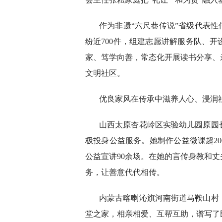
作为非遗“六尺巷传说”省级代表性
纷近700件，组建志愿讲解服务队、
家、笃学向善，常态化开展读书分享、
文明社区。
优良家风在传承中滋养人心、浸润
山西太原杏花岭区实验幼儿园原园
极投身公益服务。她制作公益微课超2
公益宣讲90余场。在她的言传身教和
务，让善意代代相传。
内蒙古喀喇沁旗河南街道马鞍山村
堂之家，相亲相爱、互帮互助，谱写了