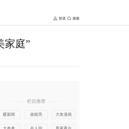
登录
搜索
美家庭”
栏目推荐
暖新闻
政能亮
大鱼漫画
大参考
在人间
凰家看台