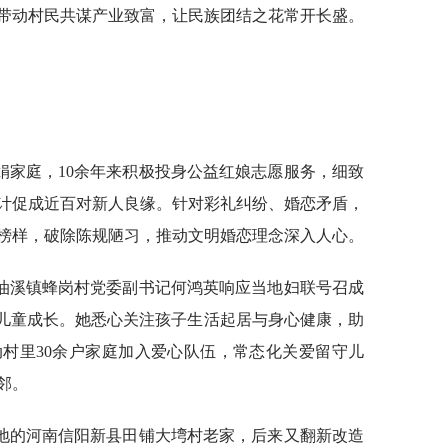
带动村民共谋产业致富，让民族团结之花常开长盛。
。
娟家庭，10余年来积极投身公益红娘志愿服务，细致
计促成近百对新人良缘。针对彩礼纠纷、婚恋矛盾，
榜样，破除陈规陋习，推动文明婚恋理念深入人心。
油溪镇蜂岗村党委副书记何鸿英响应当地妇联号召成
境儿童成长。她悉心关注孩子生活起居与身心健康，助
村里30余户家庭加入爱心队伍，常态化关爱留守儿
邻。
腹地的河南信阳新县田铺大塆村老家，后来又翻新改造