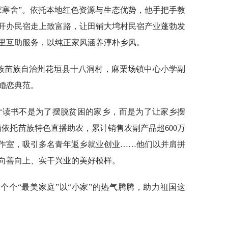
家寒舍”。依托本地红色资源与生态优势，他手把手教
过开办民宿走上致富路，让田铺大塆村民宿产业蓬勃发
里互助服务，以纯正家风涵养淳朴乡风。
家族苗族自治州花垣县十八洞村，麻栗场镇中心小学副
婚恋典范。
“读书不是为了摆脱贫困的家乡，而是为了让家乡摆
依托苗族特色直播助农，累计销售农副产品超600万
作室，吸引多名青年返乡就业创业……他们以并肩拼
向善向上、实干兴业的美好模样。
个个“最美家庭”以“小家”的热气腾腾，助力祖国这