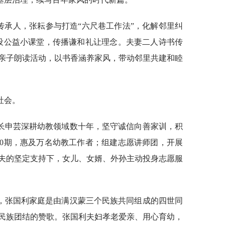
传承人，张耘参与打造“六尺巷工作法”，化解邻里纠
开设公益小课堂，传播谦和礼让理念。夫妻二人诗书传
亲子朗读活动，以书香涵养家风，带动邻里共建和睦
社会。
长申芸深耕幼教领域数十年，坚守诚信向善家训，积
00期，惠及万名幼教工作者；组建志愿讲师团，开展
丈夫的坚定支持下，女儿、女婿、外孙主动投身志愿服
，张国利家庭是由满汉蒙三个民族共同组成的四世同
民族团结的赞歌。张国利夫妇孝老爱亲、用心育幼，