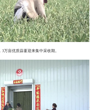
，3万亩优质蒜薹迎来集中采收期。