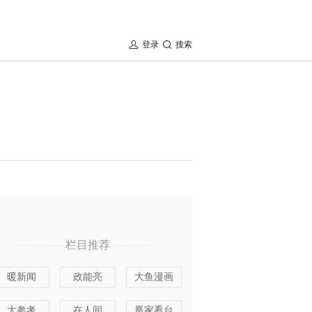
登录
搜索
栏目推荐
暖新闻
政能亮
大鱼漫画
大参考
在人间
凰家看台