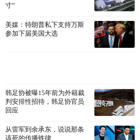
寸”
确认无其他乘客后
美媒：特朗普私下支持万斯
立即拨打122报警电话
参加下届美国大选
雨势愈发猛烈
母女二人浑身湿透
就在两人冒雨施救时
韩足协被曝15年前为外籍裁
后方一辆路过车辆虽未停留
判安排性招待，韩足协官员
回应
却从车窗抛出一把雨伞
从雷军到余承东，说说那条
雷朗和林雪森赶紧撑伞护住母女
该死的传播铁律