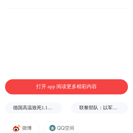
雷朗
华侨城高级中学教师
林
雪森
与白石洲学校教师
本以为是一次普通的交通事故
然而
当车辆顺势往前开过事故现场后
打开 app 阅读更多精彩内容
眼前的景象
让他们立即改变了想法
德国高温致死1.19万人，为2016年来最高纪录
联黎部队：以军单日向黎发射113枚炮弹