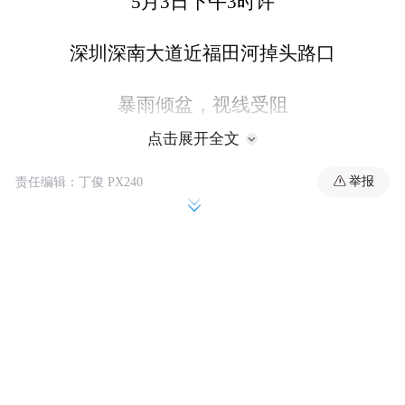
5月3日下午3时许
深圳深南大道近福田河掉头路口
暴雨倾盆，视线受阻
点击展开全文
一辆小车在掉头时发生碰撞
举报
责任编辑：丁俊 PX240
车内安全气囊弹出，烟雾弥漫
……
此时，正开车途经此处的
南山实验教育集团