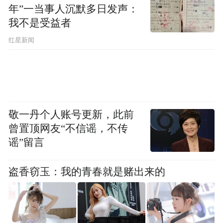
询问伤情
年”一当事人沉默多日发声：
我不是受益者
但受伤的母亲惊慌失措
红星新闻
暂时无法准确回应
而小女孩的状况更让雷朗揪心
敬一丹个人账号更新，此前
“五六岁的孩子，惊慌失措
曾置顶网友“不信谣，不传
谣”留言
一直在哭”
盗香窃玉：我的青春就是赌出来的
雷朗迅速调整策略
让母亲拨通丈夫的电话