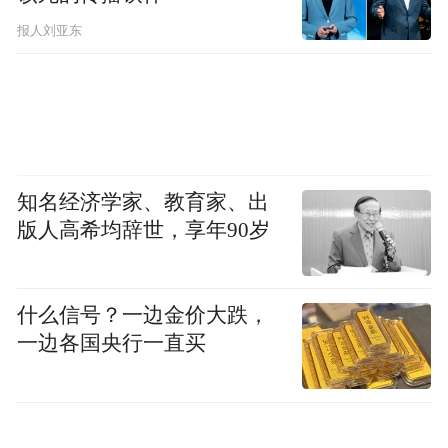
报人刘亚东
经过初步判断
两人伤情不需要救护车紧急送医
但小女孩的伤口
知名经济学家、教育家、出
若继续淋雨可能感染
版人高希均辞世，享年90岁
雷朗和林雪森当机立断
什么信号？一边金价大跌，
先将母女安置在自己车上避雨
一边各国央行一直买
发现受伤母亲赤脚
鞋子卡在车内后