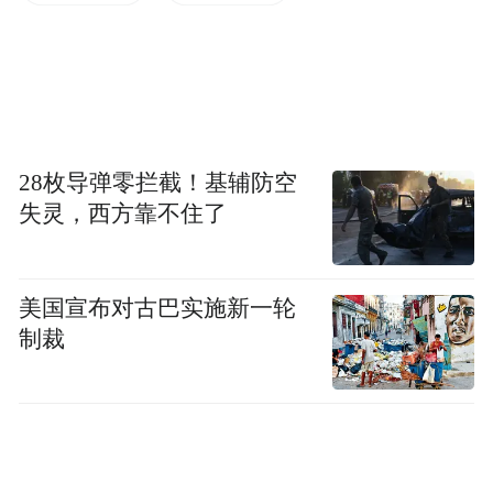
28枚导弹零拦截！基辅防空
失灵，西方靠不住了
隔离带草坪上
一对母女正蜷缩在雨中
美国宣布对古巴实施新一轮
制裁
母亲跪坐在草地上，明显受伤
情绪几近崩溃
身旁的小女孩鼻子和口腔都在流血