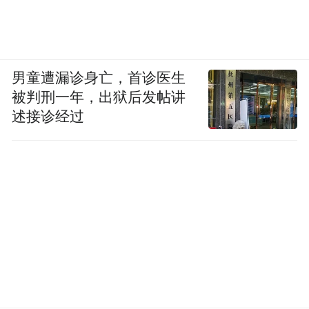
男童遭漏诊身亡，首诊医生
被判刑一年，出狱后发帖讲
述接诊经过
林雪森则表示
自己刚讲完《驿路梨花》一课