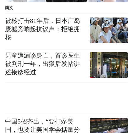
一番寻找后，电话终于接通
爽文
被核打击81年后，日本广岛
雷朗将情况简要告知对方
废墟旁响起抗议声：拒绝拥
核
并告知位置
男童遭漏诊身亡，首诊医生
“家属说十几分钟赶到”
被判刑一年，出狱后发帖讲
述接诊经过
林雪森则快步查看事故车辆
查看车内状况
烟雾是安全气囊爆开后的烟尘
中国5招齐出，“要打疼美
并非自燃
国，也要让美国学会掂量分