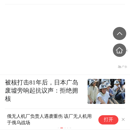
被核打击81年后，日本广岛
废墟旁响起抗议声：拒绝拥
核
俄无人机厂负责人遇袭重伤 该厂无人机用
7
打开
于俄乌战场