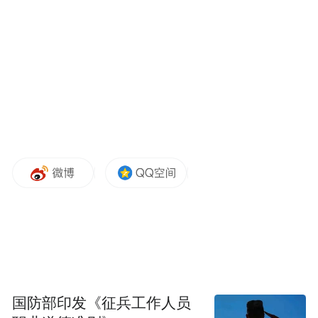
来台陆生的优秀学习表现让张鑫隆留下深刻
印象，他曾指导或接触过来台陆生，印象中
多数都相当优秀，有些是大陆高校前段名校
的学生，学习意愿很强，两岸学生若能面对
面交流，彼此收获会很多。
“特别声明：以上作品内容(包括在内的视频、图片或音
频)为凤凰网旗下自媒体平台“大风号”用户上传并发
布，本平台仅提供信息存储空间服务。
Notice: The content above (including the videos,
pictures and audios if any) is uploaded and posted
by the user of Dafeng Hao, which is a social media
platform and merely provides information storage
space services.”
国防部印发《征兵工作人员