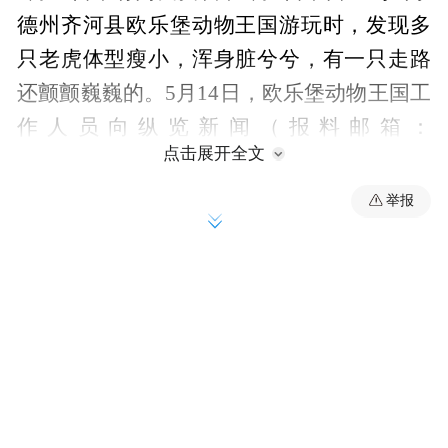
德州齐河县欧乐堡动物王国游玩时，发现多
只老虎体型瘦小，浑身脏兮兮，有一只走路
还颤颤巍巍的。5月14日，欧乐堡动物王国工
作人员向纵览新闻（报料邮箱：
点击展开全文
zlxwbl@163.com）称，视频中出现的老虎是
一只幼虎，出生时脊柱就有问题，一直在治
举报
疗，现在已基本正常，浑身脏是因为它喜欢
玩水，爱在泥地里打滚。景区不存在虐待动
物的行为。
据网友描述，自己是5月6日在德州欧乐堡动
物王国拍摄到的，除了视频中的老虎，还有
许多小老虎身上都黑乎乎的，体型瘦小。自