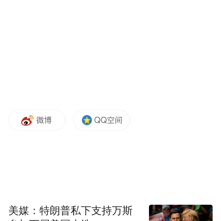
视频中的老虎体型瘦小、浑身脏兮兮。（来源/视
频截图）
据泉城欧乐堡动物王国网站介绍，该动物王
国总投资16亿元，集野生动物观赏互动、亲
子游乐体验、科普研学旅游、动植物养殖繁
美媒：特朗普私下支持万斯
育、保护研究为一体，是泉城欧乐堡度假区