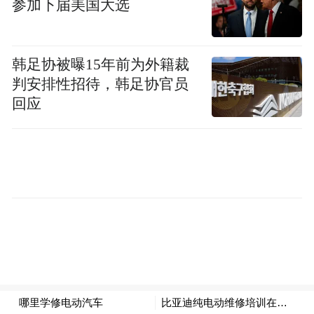
参加下届美国大选
具有国际水准的地标景区之一。
5月14日，欧乐堡动物王国工作人员告诉纵览
韩足协被曝15年前为外籍裁
判安排性招待，韩足协官员
新闻，景区肯定不存在虐待老虎的行为，经
回应
核实，视频中的老虎是一只幼虎，因此体型
有些瘦小。出生时，这只老虎脊柱就有问
题，经过调理和人工饲养，已基本正常。老
虎看起来浑身黑乎乎的是因为它喜欢玩水，
爱在泥里打滚。对于网友反映有多只老虎存
在黑乎乎的情况，工作人员回应“没有”。对
于这些老虎的一些详细情况，工作人员表示
饲养员才能清楚，她不掌握。