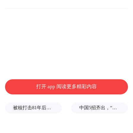
己当时提醒了工作人员，没有看到任何处
理。视频中，一只老虎的确看起来浑身脏兮
兮，走路时脊背塌陷，还有些晃悠。评论区
有网友怀疑景区有虐待动物的行为，也有人
猜测，这只老虎可能是生病了。
打开 app 阅读更多精彩内容
被核打击81年后，日本广岛废墟旁响起抗议声：拒绝拥核
中国5招齐出，“要打疼美国，也要让美国学会掂量分寸”