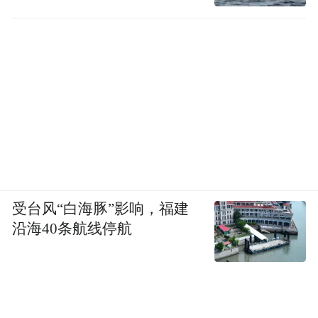
对于邮轮旅行人群，王新宇提出，邮轮旅行
本身并不等于高风险，但远洋、极地或探险
邮轮具有航程长、人员共同生活时间长、医
疗资源有限、转运困难等特点。一旦出现少
见但严重的感染性疾病，早期识别和处置难
度会被放大。
“此次安第斯病毒在邮轮上引发关注，是一次
受台风“白海豚”影响，福建
非常罕见的事件，不能因此简单认为邮轮旅
沿海40条航线停航
行危险。但它提醒我们，邮轮不仅要防范常
见的呼吸道和消化道传染病，也要为罕见但
后果严重的感染性疾病预留应急预案。”王新