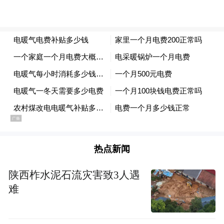
之间有限传播的汉坦病毒。由于这一特点，
公众或许会将它与新冠病毒作比较。那么，
两者究竟有何不同？
王新宇认为，将安第斯病毒与新冠病毒比
较，主要是为了帮助公众理解“人传人”的差
异，但并不意味着两者具有相似的大流行风
险。两者虽然都属于RNA病毒，但在传播方
式、传播效率、致病特点和防控策略上有本
热点新闻
质区别。
陕西柞水泥石流灾害致3人遇
“首先，新冠病毒主要通过呼吸道传播，传播
难
效率高，感染者在日常社交接触中就可能造
成扩散；而安第斯病毒的主要传播路径仍然