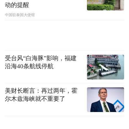
斯病毒感染，并没有公认有效的特异性抗病
动的提醒
毒药物。治疗的关键在于早期识别、密切监
中国驻泰国大使馆
测和及时支持治疗。若发现较晚，且缺乏重
症救治条件，患者可能迅速恶化甚至死亡。”
王新宇说。
受台风“白海豚”影响，福建
旧大陆汉坦病毒主要引发肾综合征出血热，
沿海40条航线停航
已有疫苗
汉坦病毒对人体带来的危害有哪些？哪些人
美财长断言：再过两年，霍
群需要重点关注？
尔木兹海峡就不重要了
王新宇指出，不同汉坦病毒引起的临床表现
差异较大。总体上，欧亚地区常见汉坦病毒