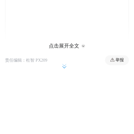
点击展开全文
举报
责任编辑：杜智 PX209
5月8日，中国疾控中心方面表示，本次疫情
涉及的安第斯病毒目前在中国境内无自然宿
主分布，也无人类感染病例报告。
安第斯病毒有何特点？其传播力、致死率、
变异能力如何？在什么情况下会发生“人传
人”？它与新冠病毒有什么不同？针对安第斯