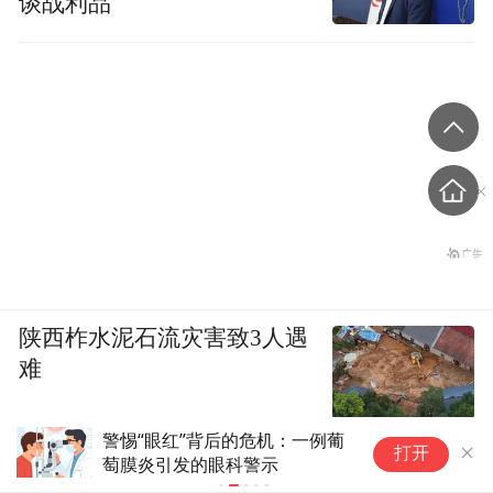
谈战利品
陕西柞水泥石流灾害致3人遇
难
老人身上起疱钻心痛！中西医联
卫
打开
手“双管齐下”解烦忧