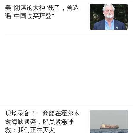
病例密切接触，感染可能性极低；如果近期
美“阴谋论大神”死了，曾造
从南美相关流行地区返回，曾进入鼠类较多
谣“中国收买拜登”
的场所，接触过鼠类或其排泄物、分泌物，
或者接触过已知患者，且随后出现发热、肌
痛、头痛、胃肠道症状、胸闷、呼吸困难等
表现，就应及时就医，并主动告知医生旅行
史、暴露史和接触史。
中国疾控中心病毒病所副所长王世文此前在
接受媒体采访时表示，在中国，没有引发本
次邮轮疫情的安第斯病毒传播，也没有发现
能够携带并传播该类病毒的宿主动物，安第
现场录音！一商船在霍尔木
兹海峡遇袭，船员紧急呼
斯病毒输入我国的风险极低，引发暴发或聚
救：我们正在灭火
集性疫情的风险极低。