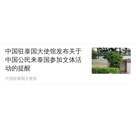
外、农舍、露营地、仓库、垃圾堆放区等环
境中的鼠类暴露风险。不要徒手接触鼠类及
其尸体，不要在鼠类活动明显的场所进食、
住宿或清扫扬尘；如需清理可能被鼠类污染
的环境，应先通风、湿润、消毒，再佩戴口
中国驻泰国大使馆发布关于
罩和手套进行处理。
中国公民来泰国参加文体活
动的提醒
“旅行后如果出现发热、肺部感染、呼吸困难
中国驻泰国大使馆
或不明原因的全身症状，一定要主动告诉医
生自己去过哪里、做过什么、是否接触过鼠
类或可疑患者。这些信息对医生判断病因、
开展检测、隔离、报告和支持治疗都非常关
键。”王新宇说。