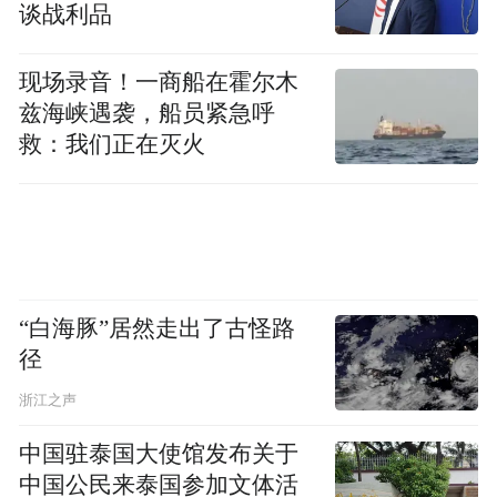
出事件及后续传播，而不是出现了广泛适应
谈战利品
人群传播的新型变异株。
现场录音！一商船在霍尔木
兹海峡遇袭，船员紧急呼
不过，安第斯病毒的特点是“传播力相对有
救：我们正在灭火
限，但一旦发病可较重”。王新宇解释说，一
方面，安第斯病毒感染早期症状缺乏特异
性，常表现为发热、乏力、肌痛、头痛、胃
肠道不适等非特异性或流感样症状，患者和
医生在早期都不容易立即警惕；另一方面，
“白海豚”居然走出了古怪路
部分患者病情进展很快，可在短时间内出现
径
低氧、肺水肿、呼吸困难、低血压甚至心肺
浙江之声
功能衰竭。
中国驻泰国大使馆发布关于
“目前对于汉坦病毒心肺综合征，尤其是安第
中国公民来泰国参加文体活