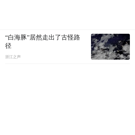
现为心肺功能受累，部分病例也可能合并肾
脏损害。此次事件中，死亡病例从发病到死
亡时间较短，提示这类疾病一旦进入重症阶
段，进展可能非常迅速。老年人、有基础疾
“白海豚”居然走出了古怪路
径
病者或无法及时获得重症救治者，风险可能
更高。
浙江之声
根据中国疾控中心发布的消息，本次疫情涉
及的安第斯病毒目前在中国境内无自然宿主
分布，也无人类感染病例报告。当前，可引
起明确人类疾病的汉坦病毒有多种，不同病
毒引起的疾病谱不同，主要包括肾综合征出
血热和汉坦病毒心肺综合征。