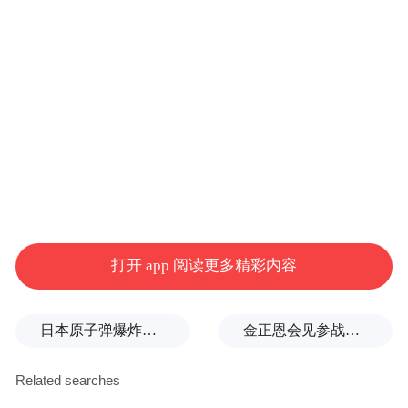
病毒感染者，如何及早识别和诊疗？对于邮
轮旅游和出国旅行，公众又该如何科学应
对？5月13日，澎湃新闻（www.thepaper.cn）
记者对话复旦大学附属华山医院感染科副主
任王新宇，回应公众关心的话题。
打开 app 阅读更多精彩内容
日本原子弹爆炸亲历者警告高市：想通过战争成为大国，这种想法本身就是错误的
金正恩会见参战老兵和战时立功者