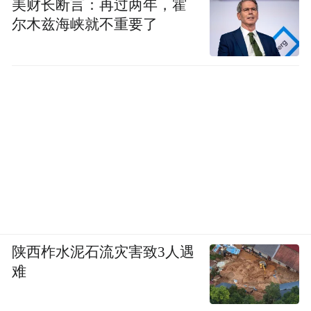
美财长断言：再过两年，霍
尔木兹海峡就不重要了
陕西柞水泥石流灾害致3人遇
难