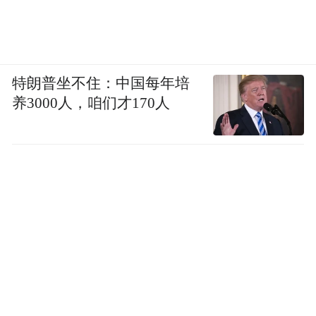
人群中高效传播的条件。因此，其对普通公
众而言风险很低，不必过度焦虑。“但低风险
不等于无风险。对于曾在涉事邮轮上暴露、
与确诊或疑似病例有密切接触，或近期去过
特朗普坐不住：中国每年培
养3000人，咱们才170人
安第斯病毒流行地区并有鼠类暴露史的人
群，仍需要严格按照公共卫生部门要求进行
健康监测和管理。”
那么，普通公众如何早期识别汉坦病毒感
染？
王新宇表示，判断风险不能只看症状，更要
看流行病学史。安第斯病毒具有明显地域
性，如果从未去过相关流行地区，也没有与