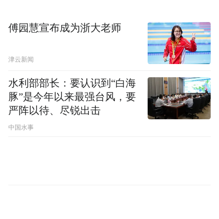
“需要特别说明的是，汉坦病毒总体上并不是
傅园慧宣布成为浙大老师
一种容易在人与人之间传播的病毒。目前明
确被证实能够发生有限人际传播的是安第斯
津云新闻
病毒，而且这种传播通常需要密切、持续时
水利部部长：要认识到“白海
间较长的接触。”王新宇说。
豚”是今年以来最强台风，要
严阵以待、尽锐出击
安第斯病毒是新大陆汉坦病毒中的一种重要
中国水事
病毒，但它并不是一种新病毒，早在上世纪
90年代就已被发现，在南美部分地区曾引起
散发病例和局部聚集性疫情，但此前并未造
成类似新冠病毒那样的大规模全球流行。
目前，安第斯病毒是已知唯一能够在人与人