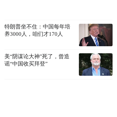
更多与肾综合征出血热相关，美洲地区相关
病毒更多引起汉坦病毒心肺综合征；但不同
病毒、不同地区和不同个体之间，临床表现
特朗普坐不住：中国每年培
仍可能存在交叉。
养3000人，咱们才170人
“旧大陆汉坦病毒主要引发肾综合征出血热，
临床上可出现发热、出血倾向、低血压、肾
美“阴谋论大神”死了，曾造
功能损害等表现。新大陆汉坦病毒则更多与
谣“中国收买拜登”
心肺综合征相关，可导致肺毛细血管渗漏、
肺水肿、呼吸衰竭和循环衰竭，病情进展往
往更快。”王新宇说。
结合此次邮轮事件，王新宇分析称，安第斯
病毒属于新大陆汉坦病毒，重症患者主要表