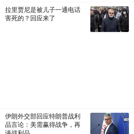
“在我国，公众和临床医生更常见、更需要长
拉里贾尼是被儿子一通电话
期关注的是肾综合征出血热。”王新宇表示，
害死的？回应来了
“这类疾病在我国部分省份仍有一定流行，常
与特定地区、季节和鼠类活动有关，例如秋
季收粮、春季鼠类觅食活动增加等时期。我
国已有针对肾综合征出血热的疫苗，可用于
重点地区和重点人群的预防。”
对于病毒的预防，王新宇强调，核心仍是控
制鼠害、减少人与鼠类及其污染环境的接
触。例如清理可能被鼠类污染的空间时，应
避免干扫，以免扬起含有病毒的尘埃或气溶
伊朗外交部回应特朗普战利
品言论：美需赢得战争，再
胶；可采用湿式清扫、消毒处理，并佩戴合
谈战利品