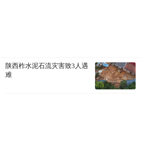
决的问题。”王新宇说。
出国旅行、邮轮旅行应注意什么？
据世界卫生组织披露，安第斯病毒潜伏期可
达数周，因此相关暴露人群仍需持续健康监
测。WHO在5月13日通报中建议，对高风险
陕西柞水泥石流灾害致3人遇
接触者进行最长42天的健康监测，并根据风
难
险等级采取相应隔离和管理措施。
对于公众担忧的“它是否可能像新冠病毒一样
出现大流行”，王新宇表示，从目前证据看，
安第斯病毒人际传播能力有限，通常需要密
切且持续的接触，不具备像新冠病毒那样在