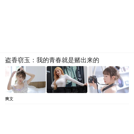
宇说。
他建议，乘坐邮轮，尤其是参加远洋、极
地、探险类航线前，老年人、有慢性基础疾
病者和免疫功能低下者最好提前进行健康评
估，必要时可咨询旅行医学门诊。旅行中应
注意手卫生、呼吸道礼仪、食品和饮水安
盗香窃玉：我的青春就是赌出来的
全，若出现发热、腹泻、呼吸道症状，应尽
早向船方医疗人员报告。船方也应建立更完
善的发热和急性呼吸道症状监测、隔离、转
诊和与岸上公共卫生机构沟通的机制。
爽文
对于前往巴塔哥尼亚、安第斯山区等特定地
区的旅行者，王新宇特别提醒，要注意野