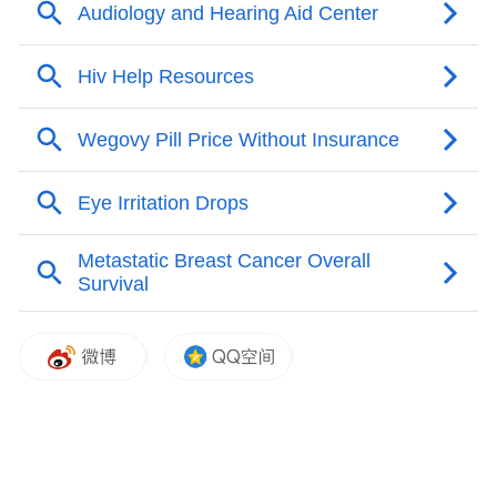
王新宇。澎湃新闻记者 邹桥 摄
安第斯病毒不是一种新病毒，此前未大规模
全球流行
王新宇指出，汉坦病毒是一大类主要以啮齿
动物为自然宿主的病毒。按照地理分布和临
床表现，大体可分为欧亚地区常见的“旧大陆
汉坦病毒”和美洲地区常见的“新大陆汉坦病
毒”。人类通常是偶然感染者，主要通过吸入
被带毒鼠类尿液、粪便或唾液污染后形成的
气溶胶，或通过破损皮肤、黏膜接触污染物
而感染。