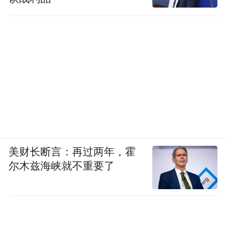
适的口罩和手套，做好个人防护。
目前，全球尚无获批的针对汉坦病毒心肺综
合征的特异性抗病毒治疗药物，临床上主要
采取支持治疗，包括对呼吸、循环、肾功能
等进行监测和支持。疑似或确诊安第斯病毒
感染者，应尽快在具备重症救治能力的医疗
机构接受评估和监测；一旦出现低氧、呼吸
困难、低血压或病情快速进展，应尽早进入
美财长断言：再过两年，霍
ICU，必要时进行呼吸支持、血流动力学支
尔木兹海峡就不重要了
持，甚至ECMO等高级生命支持治疗。
“对于这类疾病，早期识别和及时转诊非常重
要。它不是靠普通感冒药或抗菌药物就能解