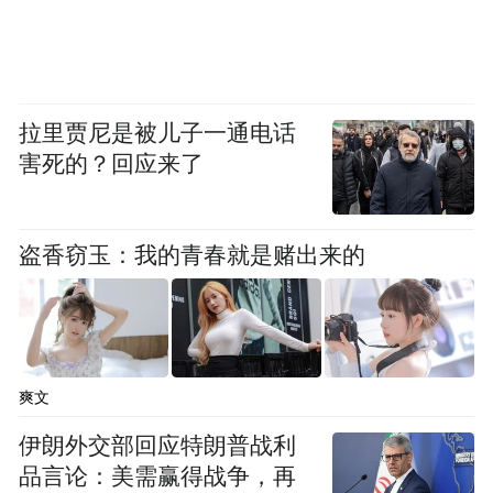
是鼠源性暴露，人际传播能力有限。其次，
新冠病毒可以在短时间内造成广泛社区传
播，甚至在无明显密切接触的场景下也可能
拉里贾尼是被儿子一通电话
传播；而安第斯病毒的人际传播通常发生在
害死的？回应来了
家庭、亲密伴侣、照护和医护暴露等密切接
触场景中，传播条件更苛刻，传播效率远低
盗香窃玉：我的青春就是赌出来的
于新冠病毒。”上述专家表示。
从病毒进化角度看，王新宇表示，目前没有
证据显示安第斯病毒已获得类似新冠病毒那
样的高效人际传播能力。世界卫生组织也提
爽文
到，本次疫情相关病毒序列之间高度相近，
伊朗外交部回应特朗普战利
提示可能来自一次或少数几次密切相关的溢
品言论：美需赢得战争，再