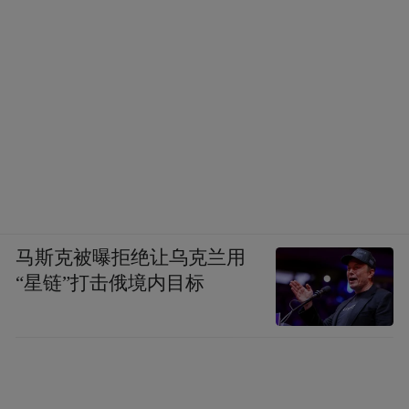
马斯克被曝拒绝让乌克兰用
“星链”打击俄境内目标