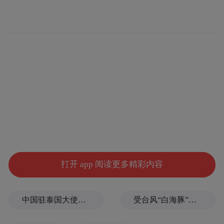
满。由于她通常不与幕僚长办公室、通讯团
队或国家安全官员共享贴文草案，这种排他
性备受争议。哈普曾明确对他人表示，她只
为特朗普效力，且只听从他一人的指令。
据报道，哈普与特朗普的渊源深厚。作为一
名骨癌幸存者，她至少从2022年起就为其工
作。早在2020年，特朗普曾邀请她参加共和
党全国代表大会，为“尝试权”医疗政策背
书。哈普当时在会上动情地表示：“如果没有
打开 app 阅读更多精彩内容
您，我今天就不会坐在这里。”她还将特朗普
比作电影《生活多美好》里的英雄。尽管随
中国驻泰国大使馆发布关于中国公民来泰国参加文体活动的提醒
受台风“白海豚”影响，福建沿海40条航线停航
后有专家对哈普的康复是否受益于该政策提
出质疑，但哈普对特朗普的忠诚并未动摇。