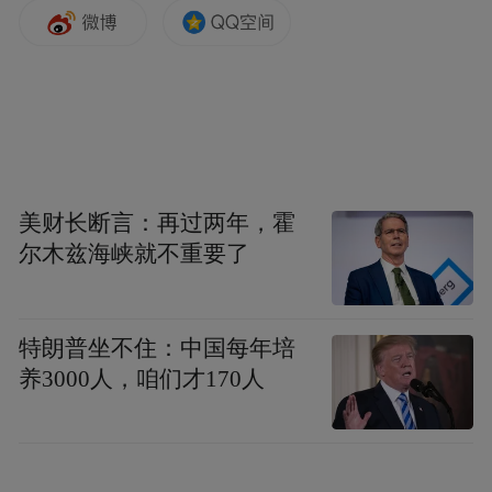
在加入团队前，哈普曾任保守派频道主持
人。自特朗普2020年大选失利后，她便如影
随形地陪伴其左右，甚至包括高尔夫球场。
据报道，为了让特朗普保持心情愉悦，她随
身携带笔记本电脑，以便递送相关文章。前
美财长断言：再过两年，霍
白宫医生杰克逊曾评价称，哈普最重要的贡
尔木兹海峡就不重要了
献是“让总统的心情非常灿烂”。
特朗普坐不住：中国每年培
红星新闻记者 杨诗柔
养3000人，咱们才170人
编辑 郭庄
审核 何先菊