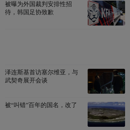
被曝为外国裁判安排性招
待，韩国足协致歉
泽连斯基首访塞尔维亚，与
武契奇展开会谈
被“叫错”百年的国名，改了