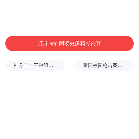
打开 app 阅读更多精彩内容
神舟二十三乘组新画面：在太空用超声测肌肉，常态化开展健康管理
泰国校园枪击案致9死，枪手父亲道歉