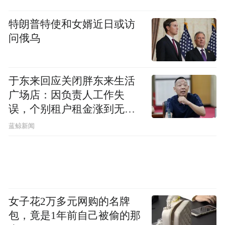
特朗普特使和女婿近日或访
问俄乌
于东来回应关闭胖东来生活
广场店：因负责人工作失
误，个别租户租金涨到无法
想象
蓝鲸新闻
女子花2万多元网购的名牌
包，竟是1年前自己被偷的那