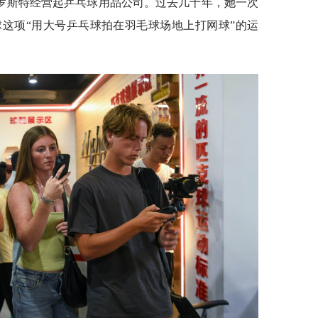
罗斯特经营起乒乓球用品公司。过去几十年，她一次
这项“用大号乒乓球拍在羽毛球场地上打网球”的运