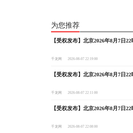
为您推荐
【受权发布】北京2026年8月7日
千龙网
2026-08-07 22:19:00
【受权发布】北京2026年8月7日2
千龙网
2026-08-07 22:11:00
【受权发布】北京2026年8月7日2
千龙网
2026-08-07 22:08:00