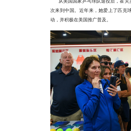
从美国国家乒乓球队退役后，霍夫
次来到中国。近年来，她爱上了匹克球
动，并积极在美国推广普及。