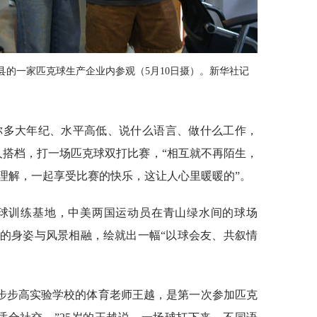
县的一家匹克球生产企业内参观（5月10日摄）。新华社记
你多大年纪、水平高低、说什么语言、做什么工作，
人搭档，打一场匹克球双打比赛，“相互就不再陌生，
理解，一起享受比赛的快乐，这让人心里暖暖的”。
克球训练基地，中美两国运动员在青山绿水间的球场
的身姿与风景相融，绘就出一幅“以球会友、共叙情
步步高实验学校的体育老师王越，是第一次参加匹克