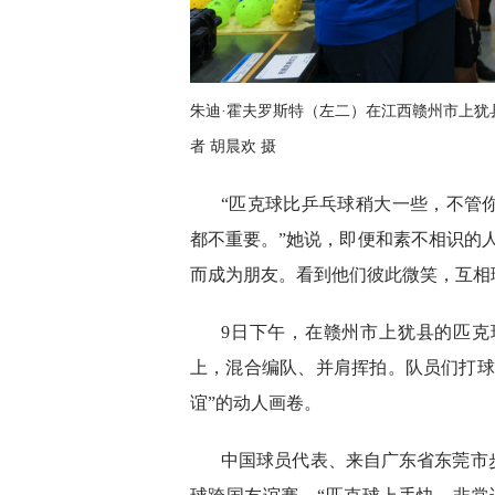
朱迪·霍夫罗斯特（左二）在江西赣州市上犹
者 胡晨欢 摄
“匹克球比乒乓球稍大一些，不管
都不重要。”她说，即便和素不相识的
而成为朋友。看到他们彼此微笑，互相
9日下午，在赣州市上犹县的匹
上，混合编队、并肩挥拍。队员们打球
谊”的动人画卷。
中国球员代表、来自广东省东莞市