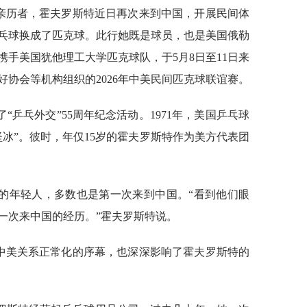
方亲历者，霍夫罗斯特近日再次来到中国，开展民间体
乓球换成了匹克球。此行她既是球员，也是美国俄勒
手美国犹他理工大学匹克球队，于5月8日至11日来
协会等机构组织的2026年中美民间匹克球联谊赛。
乒乓外交”55周年纪念活动。1971年，美国乒乓球
冰”。彼时，年仅15岁的霍夫罗斯特作为美方代表团
中的年轻人，多数也是第一次来到中国。“看到他们眼
一次来中国的经历。”霍夫罗斯特说。
了中美关系正常化的序幕，也深深影响了霍夫罗斯特的