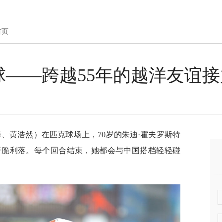
首页
——跨越55年的越洋友谊接
峰、黄浩然）在匹克球场上，70岁的朱迪·霍夫罗斯特
干脆利落。每个回合结束，她都会与中国搭档轻轻碰