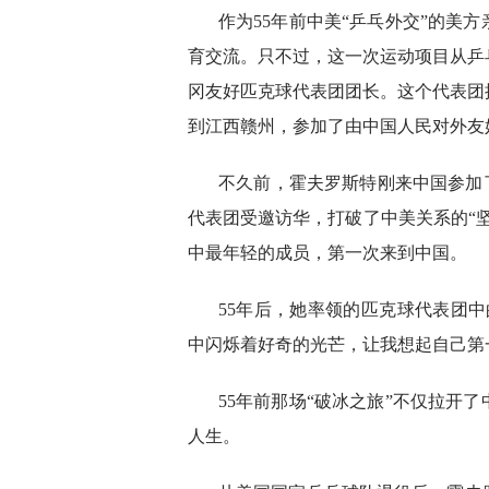
作为55年前中美“乒乓外交”的美
育交流。只不过，这一次运动项目从乒
冈友好匹克球代表团团长。这个代表团携
到江西赣州，参加了由中国人民对外友好
不久前，霍夫罗斯特刚来中国参加了“
代表团受邀访华，打破了中美关系的“坚
中最年轻的成员，第一次来到中国。
55年后，她率领的匹克球代表团
中闪烁着好奇的光芒，让我想起自己第
55年前那场“破冰之旅”不仅拉开
人生。