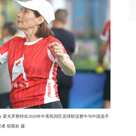
·霍夫罗斯特在2026年中美民间匹克球联谊赛中与中国选手
者 胡晨欢 摄