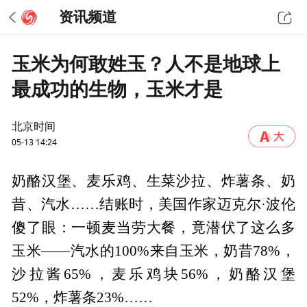
资讯频道
玉米为何敢姓玉？人不是地球上
最成功的生物，玉米才是
北京时间
05-13 14:24
奶酪汉堡、麦乐鸡、生菜沙拉、炸薯条、奶
昔、汽水……结账时，美国作家迈克尔·波伦
傻了眼：一顿麦当劳大餐，竟潜伏了这么多
玉米——汽水的100%来自玉米，奶昔78%，
沙拉酱65%，麦乐鸡块56%，奶酪汉堡
52%，炸薯条23%……