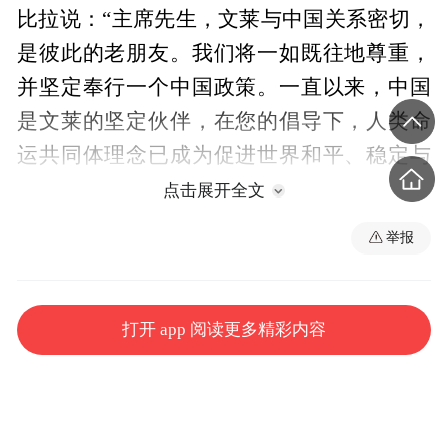
比拉说：“主席先生，文莱与中国关系密切，
是彼此的老朋友。我们将一如既往地尊重，
并坚定奉行一个中国政策。一直以来，中国
是文莱的坚定伙伴，在您的倡导下，人类命
运共同体理念已成为促进世界和平、稳定与
发展的重要基石。”
点击展开全文
举报
总监制丨申勇
监制丨龚雪辉
打开 app 阅读更多精彩内容
记者丨史伟 王鹏飞 卢心雨 邢彬 马喆
摄像丨李铮 段德文 郭鸿 程铖 鄂介甫 范一鸣