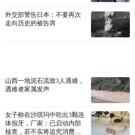
和平，但泽连斯基会不断改变立场，只是为
外交部警告日本：不要再次
了延长这场战争并获取更多资金。”
走向历史的被告席
据《乌克兰真理报》12日报道，对于门德尔
的指控，乌总统办公室断然否认。报道称，
门德尔选择接受美国记者卡尔森采访时提出
这些指控，而卡尔森是“以系统性的反乌克兰
言论、为俄罗斯侵略辩护以及严厉批评对乌
山西一地泥石流致3人遇难，
克兰的军事援助而闻名”。
遇难者家属发声
对泽连斯基发出信号？
女子称在沙琪玛中吃出3颗连
美国“政治新闻网”称，叶尔马克是泽连斯基
体假牙，厂家：已启动内部
的密友，同时也是其最重要的外交助手。自
核查，若不实将追究消费者