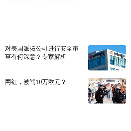
调查的深入，将会公布更多细节。
去年年底，乌国家反腐败局宣布破获了一个
由乌能源部时任和前任官员以及商人组成的
“庞大犯罪集团”，涉嫌洗钱、非法敛财等，
对美国派拓公司进行安全审
涉案金额近1亿美元。该案于去年11月曝光
查有何深意？专家解析
后，乌司法部长和能源部长被乌最高拉达
（议会）免职。乌反腐部门后来搜查了叶尔
网红，被罚10万欧元？
马克的住宅，随后叶尔马克递交了辞呈。不
过，当时并没有报道表明叶尔马克是否因参
与这一贪腐案件而辞职。
据乌克兰国际文传电讯社11日报道，对于自
己被列为犯罪嫌疑人，叶尔马克11日表示，