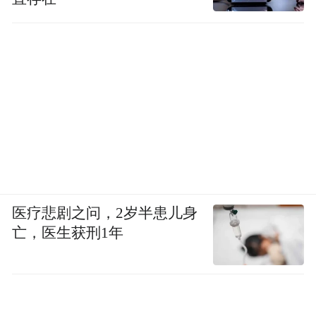
医疗悲剧之问，2岁半患儿身
亡，医生获刑1年