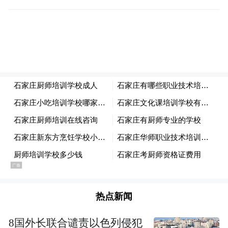
暂不对乌克兰反腐机构的说法发表评论，“等
调查结束后，我会发表评论”。他还称：“我
没有豪宅，只有一套公寓和你们看到的这辆
车。”
在叶尔马克被指控后，乌克兰总统泽连斯基
尚未发表正式声明。他的顾问德米特罗·利特
温接受媒体采访时表示，尽管有涉嫌洗钱告
知书，但由于程序性行动仍在进行中，“现在
做出任何评估都为时尚早”。
美国媒体高度关注
热点新闻
8国外长联合谴责以色列侵犯
对于这一新曝光的贪腐丑闻，美国等西方媒