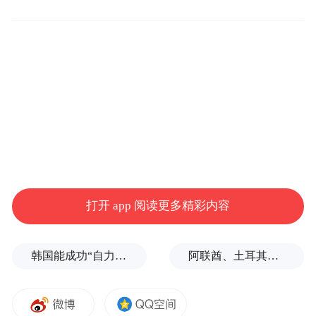
总统办公室前主任叶尔马克已被正式通知，
其因涉嫌参与洗钱犯罪而被列为嫌疑人。这
两家反腐机构表示，他们联手破获了一个有
组织犯罪团伙，该团伙涉嫌通过与首都基辅
附近一个高端住宅建设项目相关的金融交易
洗钱4.6亿格里夫纳（约合1046万美元）。叶
尔马克被指控涉嫌违反《乌克兰刑法典》第
209条第3款，该条款针对的是以大规模或有
组织团伙形式对犯罪所得进行洗钱的行为。
打开 app 阅读更多精彩内容
《基辅邮报》称，调查人员指出，目前调查
韩国能成功“自力更生”吗？
阿联酋、土耳其、沙特等8国外长发表联合声明
仍处于初期阶段。此案与去年底曝光的乌克
兰能源部门一起涉嫌金额近1亿美元的腐败案
存在关联，属于更广泛调查的一部分。随着