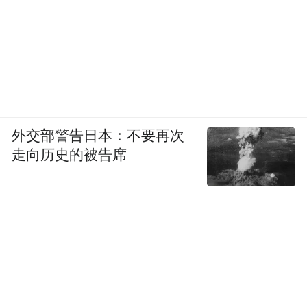
方不会再浪费时间。
《纽约时报》11日称，这届美国政府上台后
已经削减了99%对乌克兰的财政和军事援
助。与此同时，泽连斯基也正在逐渐远离美
国。随着三方和谈陷入僵局，美国政府目前
外交部警告日本：不要再次
需要外交成绩，因此再次向基辅施压。
走向历史的被告席
乌克兰“国家”网12日称，将叶尔马克正式列
为犯罪嫌疑人是向泽连斯基发出的直接信
号，对这些洗钱和贪腐丑闻的调查已威胁到
泽连斯基亲密圈子，表明美国政府正在对乌
克兰施加巨大压力，旨在迫使泽连斯基在美
乌俄三方谈判中作出重大政治或领土让步。