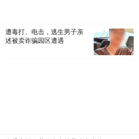
遭毒打、电击，逃生男子亲
述被卖诈骗园区遭遇