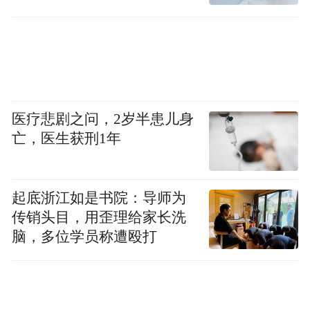
俄乌冲突爆发以来，叶尔马克定期访问华盛
诬陷责任
顿，与美方官员沟通。但华盛顿认为叶尔马
克对美方态度生硬，一些美国官员还指责他
未能准确地向乌克兰领导层传达美国的立
场。有知情人士透露，叶尔马克私下里多次
医疗悲剧之问，2岁半患儿身
指责美国官员是“俄罗斯的代理人”。
亡，医生获刑1年
《基辅独立报》称，叶尔马克据称是去年泽
连斯基试图解散反腐机构的幕后推手，此举
起底浙江如是书院：导师为
曾引起西方强烈反弹。
传销头目，用歪理给家长洗
脑，多位学员称遭殴打
《乌克兰真理报》称，近来美方加大了对乌
施压。美国国务卿鲁比奥日前公开表示，如
果关于乌克兰问题的谈判无法取得进展，美