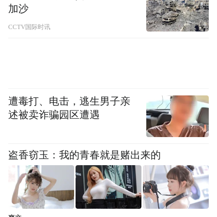
加沙
体高度关注。《华尔街日报》11日称，泽连
CCTV国际时讯
斯基的前亲信叶尔马克被列为腐败案嫌疑
人，是乌克兰腐败案调查的“惊人进展”，对
正处于战争的乌克兰领导人来说是一个打
击。
遭毒打、电击，逃生男子亲
《纽约时报》称，泽连斯基前高级助手正式
述被卖诈骗园区遭遇
被指控腐败，这一丑闻不仅引起了在俄乌冲
突中为乌克兰捐赠数十亿美元的西方多国担
盗香窃玉：我的青春就是赌出来的
忧，也让泽连斯基本人陷入尴尬的境地：他
的一些最亲密盟友都与丑闻有关。泽连斯基
试图与这些丑闻撇清关系，他一直声称任何
参与政府腐败的人都应该受到惩罚。