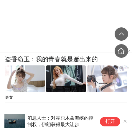
盗香窃玉：我的青春就是赌出来的
爽文
美国被曝拟关闭位于加拿大、日
白
打开
本、印尼等地的领事馆
前