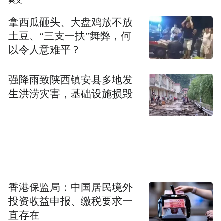
爽文
《基辅独立报》称，尽管泽连斯基一直试图
拿西瓜砸头、大盘鸡放不放
淡化这些事件，但新的丑闻和更多内幕仍被
土豆、“三支一扶”舞弊，何
以令人意难平？
披露出来。“这当然会削弱泽连斯基的地位，
无论在短期、中期还是长期。”泽连斯基所属
强降雨致陕西镇安县多地发
的人民公仆党一名匿名议员对该报称。
生洪涝灾害，基础设施损毁
就在叶尔马克被列为洗钱犯罪嫌疑人之际，
泽连斯基的前新闻秘书尤利娅·门德尔11日接
受了美国知名媒体人、前福克斯主持人塔克·
卡尔森的采访。她指责泽连斯基利用战争“为
自己及亲信牟利”，称泽连斯基在“幕后操纵
香港保监局：中国居民境外
多起洗钱阴谋”，并称其是乌克兰和平进程的
投资收益申报、缴税要求一
最大障碍之一。她说：“乌克兰有很多人希望
直存在