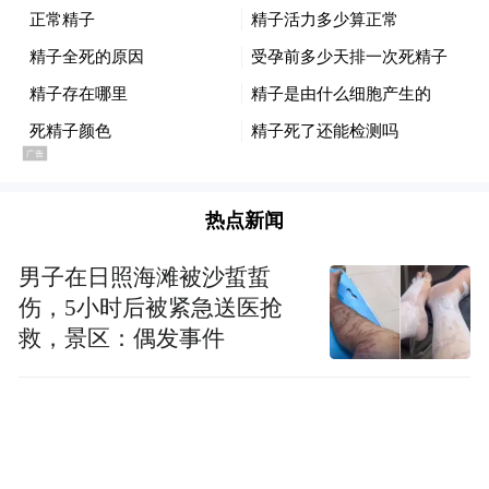
代DDG(X)驱逐舰项目的新计划，并以此论
证，而后者又是计划中的“阿利·伯克”级后续
舰。
根据这份文档的计划，美国海军到2030年代
初将有约300艘舰艇。在上个月的2027财年预
热点新闻
算发布会上，美国海军负责预算的助理副部
男子在日照海滩被沙蜇蜇
长本·雷诺兹少将对媒体表示，美国海军多年
伤，5小时后被紧急送医抢
来一直在寻求建造一艘“更大的水面作战舰
救，景区：偶发事件
艇”，而此前已经在DDG(X)大型水面作战舰
艇（LSC）项目上耗费了五年多的时间。