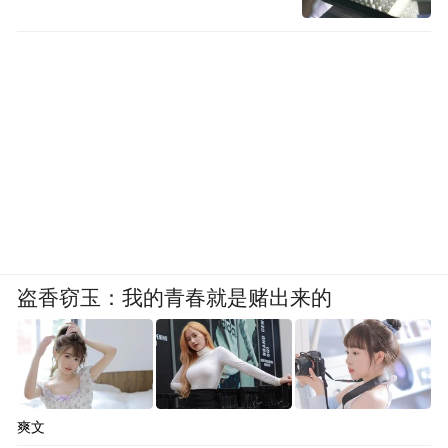
布，本平台仅提供信息存储空间服务。
Notice: The content above (including the videos,
pictures and audios if any) is uploaded and posted
by the user of Dafeng Hao, which is a social media
platform and merely provides information storage
space services.”
盗香窃玉：我的青春就是赌出来的
爽文