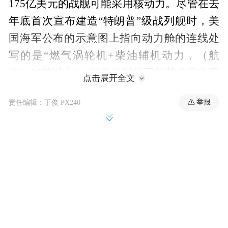
175亿美元的战舰可能采用核动力。尽管在去
年底首次宣布建造“特朗普”级战列舰时，美
国海军公布的示意图上指向动力舱的连线处
写的是“燃气涡轮机+柴油辅机动力，（航
速）30节以上”，但是当时展示的艺术渲染图
点击展开全文
和随后展出的模型都无法找到用于排气的烟
举报
责任编辑：丁俊 PX240
囱，使其无论如何看上去都更像核动力舰
船，也在几个月内一度成为了某种未解之
谜。