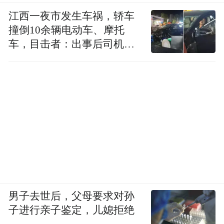
完成维修，美国海军上个月正式宣布了放弃
江西一夜市发生车祸，轿车
继续维修“博伊西”号。根据该文档，美国海
撞倒10余辆电动车、摩托
军将在2027至2031财年的5年中退役46艘各
车，目击者：出事后司机一
直坐车里
类战舰和支援船只，包括2艘航母、5艘巡洋
舰、5艘驱逐舰、4艘两栖舰、1艘指挥舰、15
艘核潜艇、4艘扫雷舰和10艘各类辅助舰艇，
除了2031年时船龄20年的HTS-1“关岛”号高
速运输船之外，计划退役的舰艇预计服役舰
龄从最短的35年到最长的60年（2031年计划
退役的“蓝岭”级指挥舰LCC-20“惠特尼山”
号）不等。
男子去世后，父母要求对孙
“特别声明：以上作品内容(包括在内的视频、图片或音
子进行亲子鉴定，儿媳拒绝
频)为凤凰网旗下自媒体平台“大风号”用户上传并发