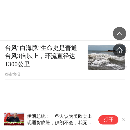
台风“白海豚”生命史是普通
台风3倍以上，环流直径达
1300公里
都市快报
创新夜游消费场景，四条泉城
特
打开
City walk线路走红
擦