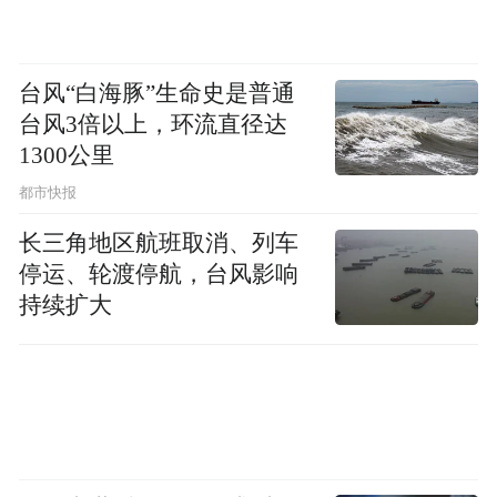
比如通过额外的和解法案中拨款50亿美元采
购自主作战船只，这些船只可以搭载40英尺
标准集装箱用于“执行多种任务”。报道称，
台风“白海豚”生命史是普通
台风3倍以上，环流直径达
美国海军将不会主导一个主要采购开发项
1300公里
目，而是利用美国政府的“其他交易授权”，
都市快报
在传统的合同报告流程之外购买现成的
MUSV，这一操作将不会预先拨款以设计建
长三角地区航班取消、列车
停运、轮渡停航，台风影响
造原型，而是在证明方案有效成功之后才会
持续扩大
支付款项，并提供签订后续生产合同的机
会。根据这一计划，美国海军今年计划购买
36艘MUSV。
关于其他的主战舰艇建造计划，美国海军计
划在未来30年中每4年采购一艘新航母，以及