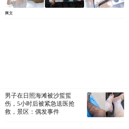
爽文
男子在日照海滩被沙蜇蜇
伤，5小时后被紧急送医抢
救，景区：偶发事件