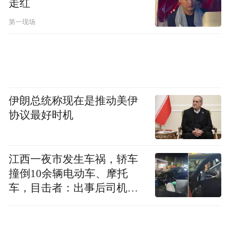
走红
法”，2027财年30年造船计划文档试图解释
第一现场
“建造战列舰的必要性”，称如果继续推进
DDG(X)计划将“迫使海军在战斗力方面做出
牺牲”。文档表示，即便是原计划中的
DDG(X)项目，也做出了“不理想的能力和武
伊朗总统称现在是推动美伊
器系统妥协”，而美国需要、美国海军也应该
协议最好时机
拥有一种“能提供最全面能力的水面作战舰
艇”，而不是依靠权衡取舍（在稍小的舰船平
台上进行设计），计划还称美国海军计划在
江西一夜市发生车祸，轿车
未来30年购买15艘“特朗普”级战列舰。
撞倒10余辆电动车、摩托
车，目击者：出事后司机一
直坐车里
美国海军还将在这一造舰计划中继续推进多
种“中型无人水面舰艇”（MUSV）的计划，