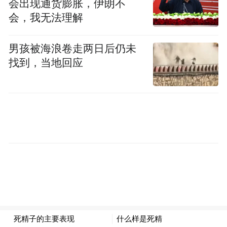
会出现通货膨胀，伊朗不
在今年1月的美国海军水面舰艇协会（SNA）年会
会，我无法理解
上，展出的“特朗普”级概念模型仍然是没有烟囱的设
计
男孩被海浪卷走两日后仍未
找到，当地回应
美国海军在这份文档中表示，核动力战舰的
设计是通过更长的续航能力、更高的航速和
搭载现代战争所需的各类先进武器系统，美
国海军舰队提供“显著的战斗力提升”。作为
在高低搭配中高端方向所增加的战斗力，战
列舰的主要作用是提供高密度、远距离的火
力支援，同时作为坚固、高生存性的前沿指
挥控制平台，而不是驱逐舰的替代品。自去
年12月宣布“建造战列舰”以来，美国海军官
员曾一直将BBG(X)“特朗普”级战列舰视作取