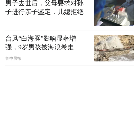
男子去世后，父母要求对孙
每年采购2艘攻击核潜艇。从2030财年开始，
子进行亲子鉴定，儿媳拒绝
还将每年购买2艘驱逐舰，这意味着继续建造
“阿利·伯克”级驱逐舰，以维持美国海军舰队
台风“白海豚”影响显著增
规模、确保造船工业的稳定工作量，来填补
强，9岁男孩被海浪卷走
下一代战舰服役前的规模和技术缺口。
鲁中晨报
该文档还包含了关于舰艇退役的信息，包括
在2027财年退役“俄亥俄”级核潜艇SSGN-
726“俄亥俄”和SSBN-730“亨利·M·杰克逊”，
并开始CVN-68“尼米兹”号核动力航母的退役
拆解工作，美国海军还计划退役长期停航的
“洛杉矶”级核潜艇SSN-764“博伊西”号，该潜
艇花费了16亿美元和超过10年时间仍然无法