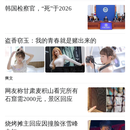
韩国检察官，“死”于2026
盗香窃玉：我的青春就是赌出来的
爽文
网友称甘肃麦积山看完所有
DDG(X)，或称“大型水面作战舰艇”（Large
石窟需2000元，景区回应
Surface Combatant,LSC）效果图，在“特朗普”级战列
舰提出之后被取代
烧烤摊主回应因撞脸张雪峰
雷诺兹还“驳斥了战列舰并非海军必须品的说