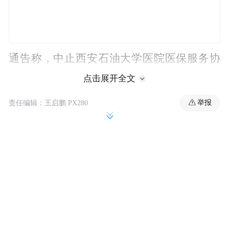
通告称，中止西安石油大学医院医保服务协
议1个月，中止协议期间该院发生的医药费用
点击展开全文
医保基金不予支付。
举报
责任编辑：王启鹏 PX280