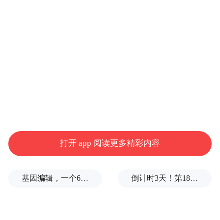
打开 app 阅读更多精彩内容
基因编辑，一个6岁女孩之死
倒计时3天！第18届影响世界华人盛典即将启幕