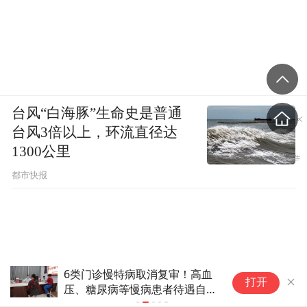
台风“白海豚”生命史是普通
台风3倍以上，环流直径达
1300公里
都市快报
相距仅数米 澳大利亚悉尼机场
天
打开
两架客机险相撞
她