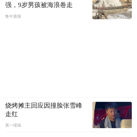
强，9岁男孩被海浪卷走
鲁中晨报
烧烤摊主回应因撞脸张雪峰
走红
第一现场