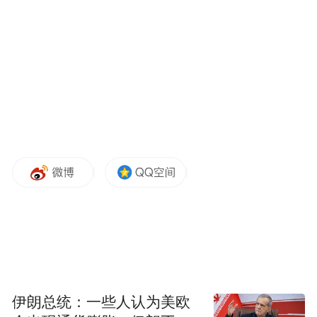
“特别声明：以上作品内容(包括在内的视频、图片或音
频)为凤凰网旗下自媒体平台“大风号”用户上传并发
布，本平台仅提供信息存储空间服务。
Notice: The content above (including the videos,
pictures and audios if any) is uploaded and posted
by the user of Dafeng Hao, which is a social media
伊朗总统：一些人认为美欧
platform and merely provides information storage