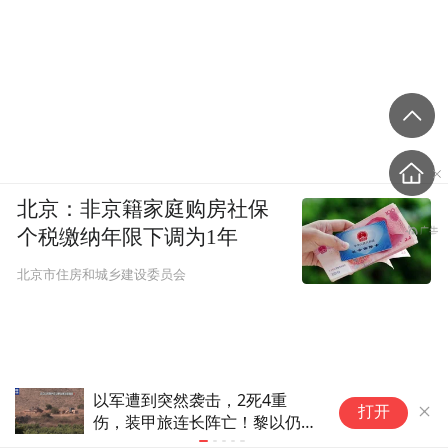
北京：非京籍家庭购房社保
个税缴纳年限下调为1年
北京市住房和城乡建设委员会
以军遭到突然袭击，2死4重
通
打开
伤，装甲旅连长阵亡！黎以仍在
国
谈，美国拉偏架