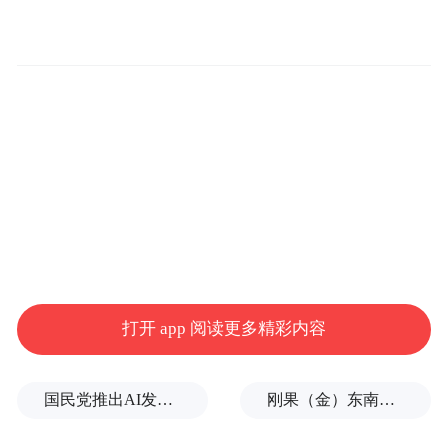
日和15日在华盛顿举行。讨论内容将包括建
立长期和平与安全框架、恢复黎巴嫩对全境
的主权、边界划定以及推动黎巴嫩人道主义
救援与重建路径。学者表示，交战方真主党
并未参与谈判，以黎双方停火条件对立，谈
判难有实质进展。
打开 app 阅读更多精彩内容
国民党推出AI发言人“郑小文”迎战民进党
刚果（金）东南部中资企业钴产品铀含量超标？官方回应