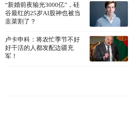
凤凰卫视刘君竹、侯有运 北京报道
“新婚前夜输光3000亿”，硅
谷最红的25岁AI股神也被当
韭菜割了？
卢卡申科：将农忙季节不好
好干活的人都发配边疆充
军！