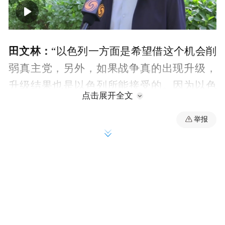
00:00
02:12
田文林：
“以色列一方面是希望借这个机会削
弱真主党，另外，如果战争真的出现升级，
升级结果也是以色列所能接受的。因为以色
点击展开全文
列好不容易把美国拉到中东，加入到对伊朗
的战争当中，如果美国从战争中撤出，以色
举报
列自己是很难对付伊朗的；所以从这个角度
看，我觉得以色列是乐见，甚至是放纵停火
谈判的破裂乃至全面战争的重启。”
近日，据美国国务院官员及以色列消息人士
透露，以色列与黎巴嫩第三轮会谈定于5月14