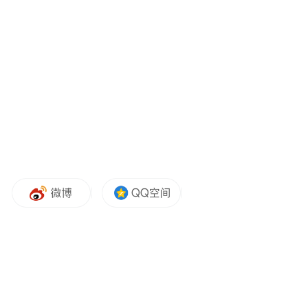
田文林：
“其实现在黎以之间想要达成协议，
双方的立场差距也非常大。黎巴嫩政府方面
是希望以色列先停火先撤军，然后再来谈下
一步的问题；而以色列是希望黎巴嫩政府先
解除黎巴嫩真主党武装，之后再来谈停火问
题。这样的话，立场的差异也会决定了双方
的谈判，很难取得进展。”
田文林还指出，美国推动以黎停火更多是外
交姿态，意在向国际社会与伊朗展现斡旋努
力，避免波及美伊停火进程，同时对以色列
打击真主党的行动持默许态度。