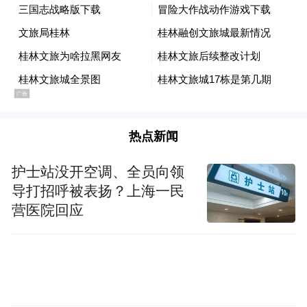
此前拉黑投诉者，之后又感谢监督，前倨后
恭，何必当初？珍视自己的名誉权没错，关
键是把工作做好。拒绝沟通的做法，堵死了
需要广开言路的渠道，也错过了改进不足的
机会。人们常说的“有则改之，无则加勉”，
热点新闻
何尝不是处理消费投诉的智慧？
护士站没开空调、全员向领
导打招呼被表扬？上海一民
拉黑和取消拉黑，不过举手之劳，但拉回、
营医院回应
留住人心却难上加难。在全国文旅争相宠客
的当下，这起拉黑消费者事件，虽然以认错
道歉告终，但它更像一面镜子，照出一个颠
游客作为消费者，在意的不
扑不破的真理：