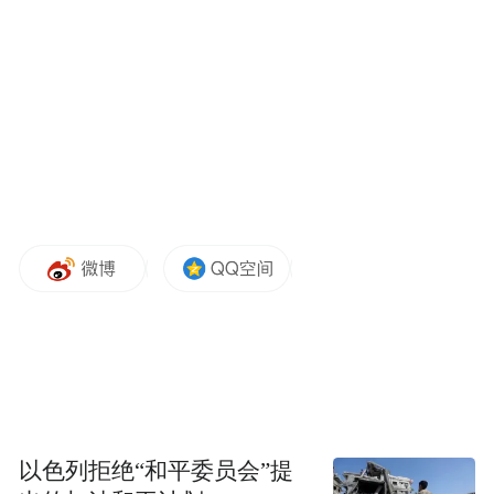
责，也是受众沟通渠道。面对投诉就拉黑，
这算什么沟通？这一做法不仅让莫女士感到
拒绝沟通的态
委屈，更让公众感到错愕。
度，于改进工作百害而无一益，也败坏了公
共形象与口碑。拉黑反映问题的投诉者，也
就关上了解决问题的门，受损的到底是谁？
通报称事件“暴露出工作上还存在短板和疏
漏”。毫无疑问，“短板和疏漏”肯定是有的，
但仅仅如此吗？“疏漏”或出自无意，拉黑则
是有意，如此道歉实在过于轻飘，也难怪一
些网友不买账。
以色列拒绝“和平委员会”提
诚然，现在的消费环境复杂，既有正常维