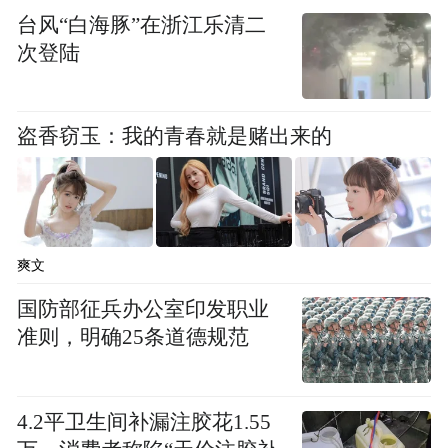
是宠客和花活，而是一份对消费者及其权益
台风“白海豚”在浙江乐清二
的基本尊重
。
次登陆
红星新闻评论员 文阳
盗香窃玉：我的青春就是赌出来的
编辑 汪垠涛 审核 高升祥
“特别声明：以上作品内容(包括在内的视频、图片或音
频)为凤凰网旗下自媒体平台“大风号”用户上传并发
布，本平台仅提供信息存储空间服务。
爽文
Notice: The content above (including the videos,
国防部征兵办公室印发职业
pictures and audios if any) is uploaded and posted
by the user of Dafeng Hao, which is a social media
准则，明确25条道德规范
platform and merely provides information storage
space services.”
4.2平卫生间补漏注胶花1.55