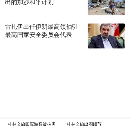
出的加沙和平计划
权，也有恶意投诉。但不论如何，反映问题
的渠道、投诉问题的机制不能“关门”。拉黑
投诉的消费者，面对媒体又存在推诿，难掩
雷扎伊出任伊朗最高领袖驻
骨子里的那份傲慢。
最高国家安全委员会代表
封面新闻报道显示，不仅莫女士在投诉中遭
遇不顺，相关部门在面对媒体追问时，也有
推诿之嫌。记者多次拨打桂林市文广和旅游
局公开办公电话，始终无人接听；多次拨打
该局一名副局长的办公电话，同样无人接
听。而场馆方工作人员回应称，座位清洁工
作由演唱会主办方负责。“游客可能故意跑到
背面去拍照，那里本来就没人打扫”，话外之
音暗指消费者故意找茬。