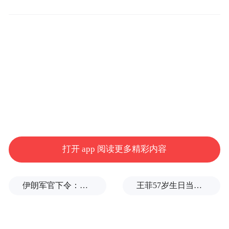
桂林市文广和旅游局的通报确认了两个基本
事实：一是演唱会部分座椅存在卫生未清洁
的情况，位于体育场二层东3-4区看台，系主
办方工作人员在清洁作业过程中疏漏所致；
打开 app 阅读更多精彩内容
二是该局抖音账号将该网友账号拉黑属实。
通报称已向该网友诚恳道歉，并已解除拉
黑。
伊朗军官下令：如果美军踏上我国领土，就砍掉他们脚！
王菲57岁生日当天，谢霆锋隔空说3次生日快乐
各地文旅部门官方账号，承担宣传发布之