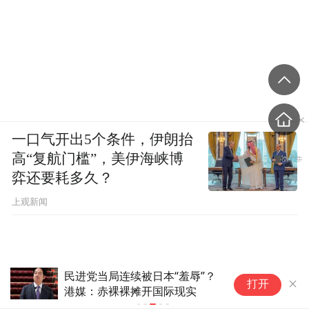
一口气开出5个条件，伊朗抬
高“复航门槛”，美伊海峡博
弈还要耗多久？
上观新闻
民进党当局连续被日本“羞辱”？
赖
打开
港媒：赤裸裸摊开国际现实
与
亡