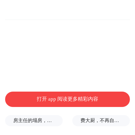
这五点主张绝非随波逐流的选举语言，而是
清晰勾勒出国民党“反独、避战、谋和、发
展”的路线蓝图，旨在与民进党的“对抗、冒
险、依附”路线竞争。这不仅是一套直击赖清
德当局和民进党软肋“组合拳”，也是对国际
社会尤其对美国的一次重要喊话。
打开 app 阅读更多精彩内容
首先，郑丽文将“台独”与战争风险直接划上
房主任的塌房，一场“人设露馅”
费大厨，不再自称大王
等号，其警示意味前所未有地强烈。她既向
台湾民众喊话也向国际社会喊话，“‘台独’即