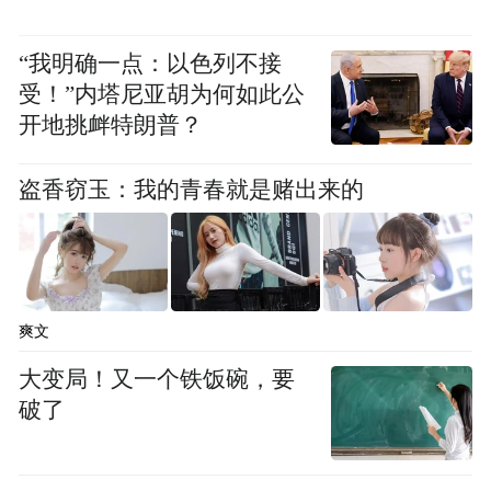
相较于以往许多蓝营高层在涉美场合对“九二
共识”避而不谈甚至刻意模糊，郑丽文这次在
“我明确一点：以色列不接
接受西方主流媒体专访时，却立场坚定、旗
受！”内塔尼亚胡为何如此公
帜鲜明地重申坚持“九二共识”与坚持岛内现
开地挑衅特朗普？
行“宪制性规定”。这种不随波逐流、不惧外
力施压的态度，与她一贯秉持的“两岸同属一
盗香窃玉：我的青春就是赌出来的
中”“两岸都是中国人”的立场一脉相承。这种
敢于在美国人面前亮明底线的做法，不仅需
要极大的政治勇气，更展现出试图打破“亲美
爽文
媚美”政治正确、以战略清晰换取两岸长久和
平的深远考量。
大变局！又一个铁饭碗，要
破了
（海峡导报记者 吴生林）