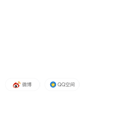
战争”并非危言耸听，而是基于对历史经纬与
台海现实的深刻洞察。这对赖清德之流的冒
进政策而言当然是当头棒喝。
事实上，中国大陆维护国家主权与领土完整
的意志坚如磐石，不断重申“台独意味着战
争”，这绝不是一句空洞的恐吓。任何企图在
分裂道路上踩红线的政治操弄，迎来的必将
是雷霆万钧的降维打击。
在此基础上，结合两岸综合实力尤其是军事
实力，郑丽文提出“台湾单靠武器无法确保安
全”，这其实是警告民进党“倚美谋独”“以武