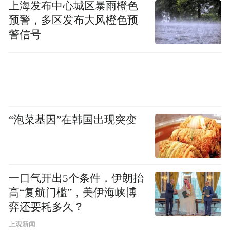
上海发布中心城区暴雨橙色
“特别声明：以上作品内容(包括在内的视频、图片或音
频)为凤凰网旗下自媒体平台“大风号”用户上传并发
预警，多区发布大风橙色预
布，本平台仅提供信息存储空间服务。
警信号
Notice: The content above (including the videos,
pictures and audios if any) is uploaded and posted
by the user of Dafeng Hao, which is a social media
platform and merely provides information storage
space services.”
“泡菜基因”在韩国出现突变
一口气开出5个条件，伊朗抬
高“复航门槛”，美伊海峡博
弈还要耗多久？
上观新闻