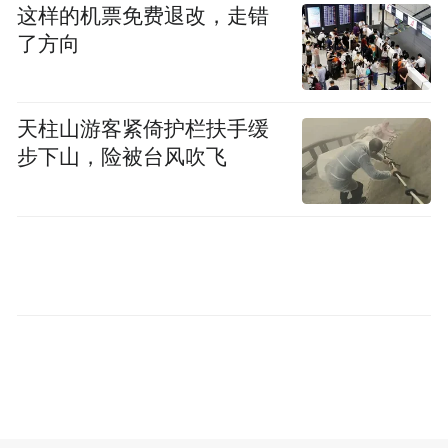
拒统”注定失败，疯狂砸钱军购，不仅买不来
这样的机票免费退改，走错
所谓的安全感，反而会加速将台湾推向兵凶
了方向
战危的深渊。其目的是引导台湾社会反思，
安全应建立在和平稳定的两岸关系之上，而
天柱山游客紧倚护栏扶手缓
非军购和外部承诺；提醒赖清德当局，不要
步下山，险被台风吹飞
让台湾地区不要沦为“乌克兰第二”，不要成
为美国地缘政治博弈的棋子。
其次，郑丽文极具建设性和前瞻性地提出以
“和平繁荣之链”取代“第一岛链”，这其实是
对美国冷战思维的委婉批评，更是为台湾在
区域经济整合中找到新的定位。长期以来，
美国将台湾岛视作围堵中国大陆的“不沉航空
母舰”，妄图用过时的地缘枷锁锁死两岸。郑