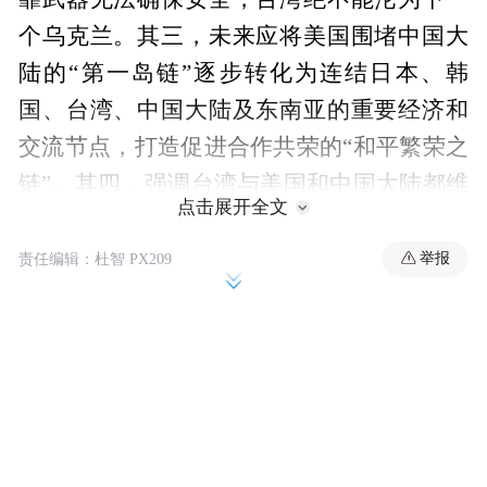
个乌克兰。其三，未来应将美国围堵中国大
陆的“第一岛链”逐步转化为连结日本、韩
国、台湾、中国大陆及东南亚的重要经济和
交流节点，打造促进合作共荣的“和平繁荣之
链”。其四，强调台湾与美国和中国大陆都维
点击展开全文
持重要关系，不应在两者之间“二选一”，拒
绝台湾被美国当作棋子推向对抗最前线。其
举报
责任编辑：杜智 PX209
五，明确宣示国民党坚定坚持台湾现行的宪
制性规定与“九二共识”。