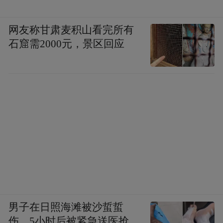
网友称甘肃麦积山看完所有
石窟需2000元，景区回应
男子在日照海滩被沙蜇蜇
伤，5小时后被紧急送医抢