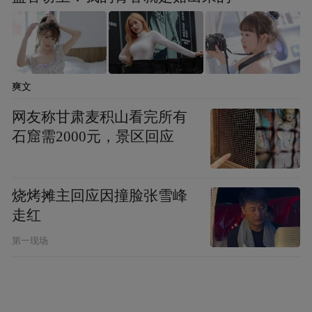
爽文
网友称甘肃麦积山看完所有
石窟需2000元，景区回应
烧烤摊主回应因撞脸张雪峰
走红
第一现场