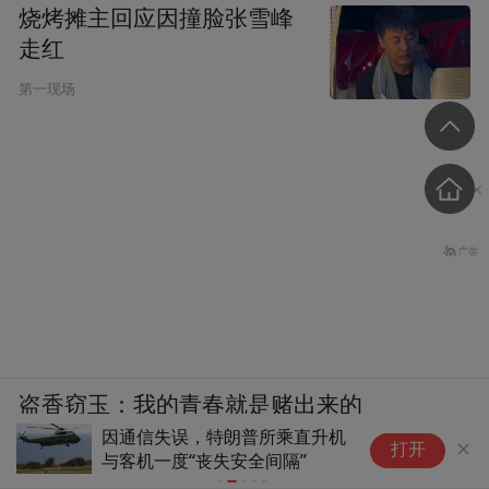
烧烤摊主回应因撞脸张雪峰
走红
第一现场
盗香窃玉：我的青春就是赌出来的
私人出资、关乎国安，为何特朗
美
打开
普无权改造白宫？
问