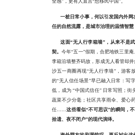
全感”，更有人直言“想移民中国”。
一桩日常小事，何以引发国内外网
任的自然流露，是城市治理的温情智慧
这面“无人行李箱墙”，从来不是
契。
今年“五一”假期，合肥地铁三里庵
李箱沿墙整齐码放，形成无人看管却井
沙五一商圈再现“无人行李墙”，游客
的“无人信任场景”早已融入日常：写
低，成为 “中国式信任” 日常写照；
蔬菜不少分毫；社区共享雨伞、爱心
任……
这些看似“不可思议”的瞬间，
拾遗、夜不闭户”的现代演绎。
海外网友的刷屏惊叹，更反衬出这