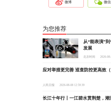
微博
微信
为您推荐
从“能表演”到
发展
北京时间
2026-08-
应对举措更完善 巡查防控更高效（
人民日报
2026-08-08 12:59:39
长江十年行丨一江碧水贯荆楚，潮