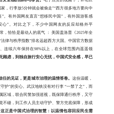
家，行李放5分钟就会被偷走”“西方很多地方要向中
”。有外国网友直言“想移民中国”，有外国游客感
安心”。对比之下，不少中国网友的反应却格外平
常，恰恰是最动人的底气 ： 美国盖洛普《2025年全
“法律与秩序指数”排名远超西方大国。中国官方数据
.2%、连续六年保持在98%以上，在全球范围内遥遥领
无顾虑，到独自旅行安心无忧，中国式安全感，早已
会信任的见证，更是城市治理的温情答卷。
这份温暖，
人守护”的安心。武汉地铁没有对行李 “一禁了之”，而
属区域，联合民警加强巡视，既保障通行秩序，又守
觉不碰，到工作人员主动守护、警方兜底保障，形成
。
这正是中国式治理的智慧：以温情包容回应民生需