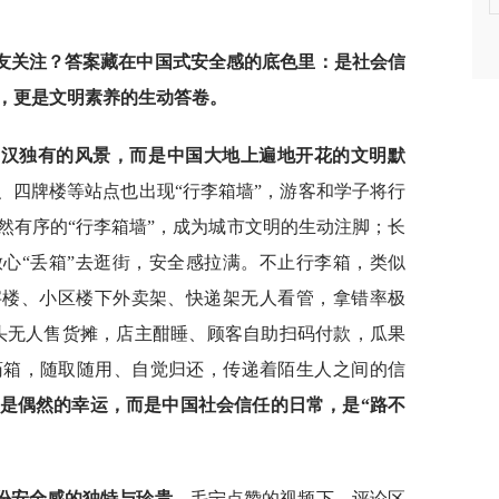
友关注？答案藏在中国式安全感的底色里：是社会信
，更是文明素养的生动答卷。
武汉独有的风景，而是中国大地上遍地开花的文明默
、四牌楼等站点也出现“行李箱墙”，游客和学子将行
然有序的“行李箱墙”，成为城市文明的生动注脚；长
放心“丢箱”去逛街，安全感拉满。不止行李箱，类似
字楼、小区楼下外卖架、快递架无人看管，拿错率极
街头无人售货摊，店主酣睡、顾客自助扫码付款，瓜果
药箱，随取随用、自觉归还，传递着陌生人之间的信
不是偶然的幸运，而是中国社会信任的日常，是“路不
份安全感的独特与珍贵。
毛宁点赞的视频下，评论区