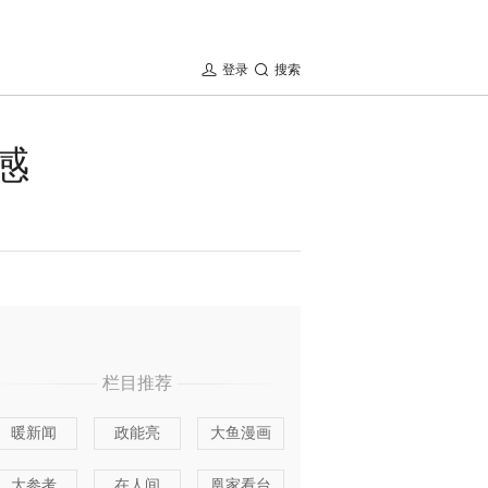
登录
搜索
感
栏目推荐
暖新闻
政能亮
大鱼漫画
大参考
在人间
凰家看台