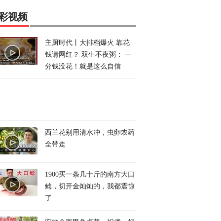
彩视频
主厨时代丨大排档爆火 靠花
钱请网红？ 双生不夜粥： 一
分钱没花！就是这么自信
西兰花别用清水冲，虫卵农药
全带走
1900买一条几十斤的南方大口
鲶，切开金灿灿的，我都震惊
了