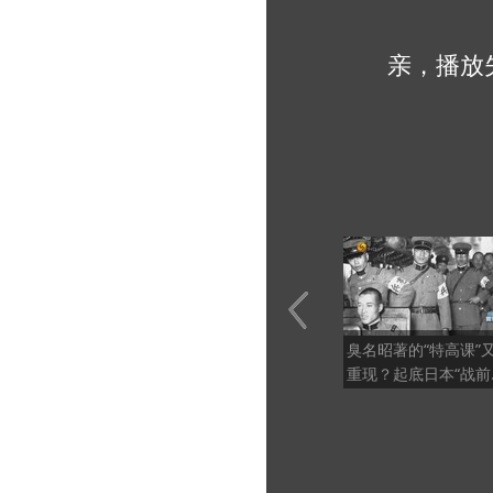
亲，播放
臭名昭著的“特高课”
重现？起底日本“战前
报体系”