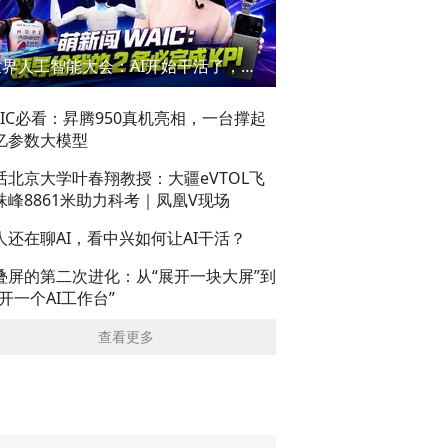
世界人工智能大会：AI开始干活了，但到底干的怎么样？萌新闯WAIC
AIC必看：昇腾950真机亮相，一台撑起
亿参数大模型
话北京大学叶春翔教授：大疆eVTOL飞
珠峰8861米助力科考｜凤凰V现场
人还在聊AI，看中兴如何让AI干活？
叠屏的第二次进化：从“展开一块大屏”到
展开一个AI工作台”
查看更多