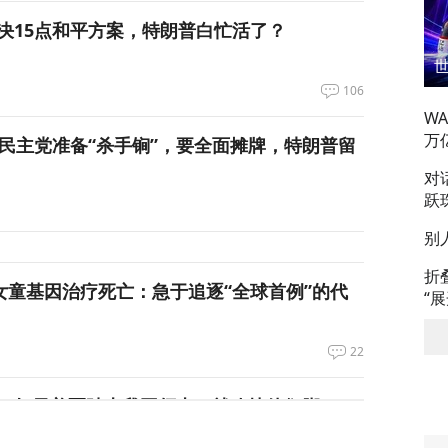
决15点和平方案，特朗普白忙活了？
106
W
万
，民主党准备“杀手锏”，要全面摊牌，特朗普留
对
跃
别
折
岁女童基因治疗死亡：急于追逐“全球首例”的代
“
22
：如果美军踏上我国领土，就砍掉他们脚！