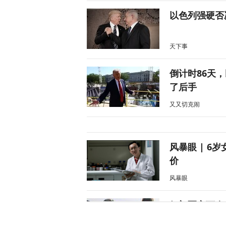
以色列强硬否
天下事
倒计时86天
了后手
又又切克闹
风暴眼 | 6
价
风暴眼
伊朗军官下令