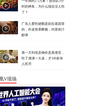
一年倒闭2.5万家！曾排队3小
时的烤鱼，为什么现在没人吃
了？
广东人爱吃烧鹅是刻在基因里
的，外皮焦香酥脆，内里肉汁
醇厚
第一天到埃及物价是真便宜，
吃了满满一大桌，才100多块
人民币
凰V现场