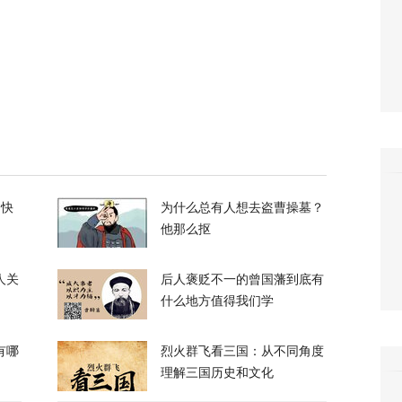
213
苗：难道当年的原子弹是UFO扔的？
61
些人认为美欧会出现通货膨胀，我国不会，我
的快
为什么总有人想去盗曹操墓？
60
他那么抠
人关
后人褒贬不一的曾国藩到底有
什么地方值得我们学
有哪
烈火群飞看三国：从不同角度
来访，武契奇当面点赞乌克兰无人机
理解三国历史和文化