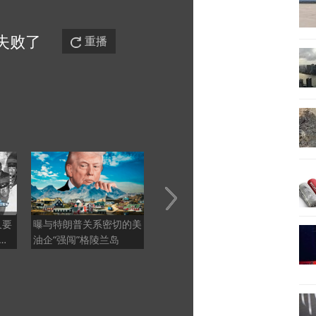
失败
了
重播
又要
曝与特朗普关系密切的美
法国海滩紧急部署救生员
中国
情
油企“强闯”格陵兰岛
应对高峰客流
头，