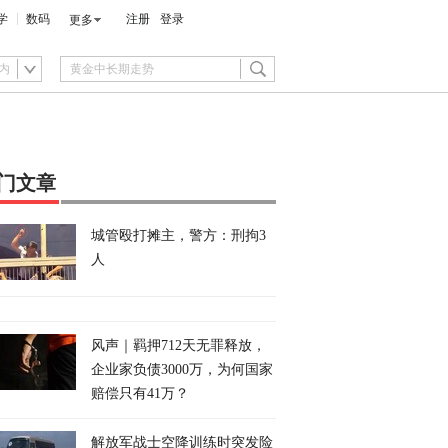
学
数码
注册
登录
更多
内
门文章
城管殴打摊主，警方：刑拘3
人
风声｜羁押712天无罪释放，
企业家负债3000万，为何国家
赔偿只有41万？
解放军战士空降训练时突发险