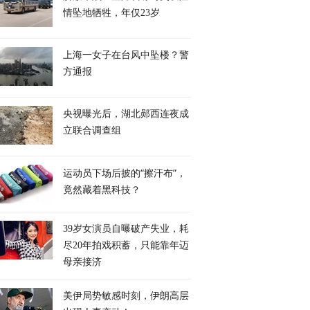
情坠地牺牲，年仅23岁
上海一女子在台风中坠楼？警
方通报
央视曝光后，湖北郧西连夜成
立联合调查组
运动员下场后披的“擦汗布”，
竟然藏着黑科技？
对等反制欧洲军工巨
废弃食用油能转化为生物
集会反对设立“国家
39岁女演员自曝破产失业，耗
撕碎双标制裁套路
柴油？阿联酋试图通过技
局”，日本民众的疑
尽20年拍戏积蓄，只能靠年迈
术创新，推进能源转型
中在三点
母亲接济
美伊局势敏感时刻，伊朗高层