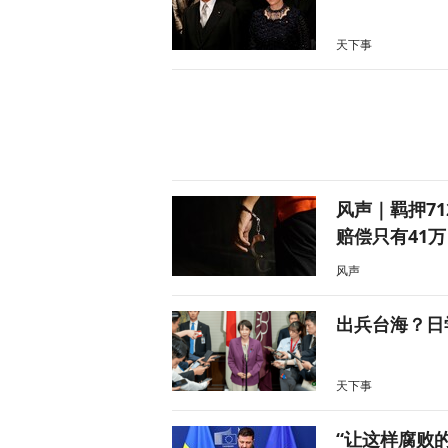
天下事
风声｜羁押7
赔偿只有41万
风声
出兵台海？日
天下事
“让这样腐败