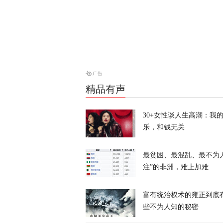
天下事
俄方批高市早
天下事
精品有声
伊朗总统：一
无法理解
30+女性谈人生高潮：我
天下事
乐，和钱无关
最贫困、最混乱、最不为
注”的非洲，难上加难
富有统治权术的雍正到底
泽连斯基首次
些不为人知的秘密