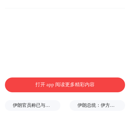
打开 app 阅读更多精彩内容
伊朗官员称已与阿曼就霍尔木兹海峡通行问题明确总体框架
伊朗总统：伊方未在涉谅解备忘录的谈判中作任何让步