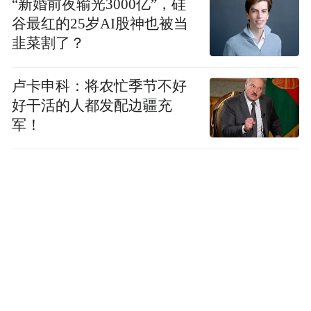
“新婚前夜输光3000亿”，硅
谷最红的25岁AI股神也被当
韭菜割了？
卢卡申科：将农忙季节不好
好干活的人都发配边疆充
军！