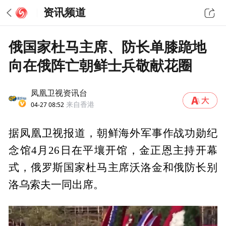
资讯频道
俄国家杜马主席、防长单膝跪地
向在俄阵亡朝鲜士兵敬献花圈
凤凰卫视资讯台
04-27 08:52
来自香港
据凤凰卫视报道，朝鲜海外军事作战功勋纪
念馆4月26日在平壤开馆，金正恩主持开幕
式，俄罗斯国家杜马主席沃洛金和俄防长别
洛乌索夫一同出席。