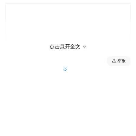
点击展开全文
举报
开幕式上，沃洛金和别洛乌索夫为在库尔斯
克作战行动中牺牲的朝鲜士兵敬献花圈。
当晚，别洛乌索夫还出席了朝鲜为纪念馆开
馆举行的音乐会。