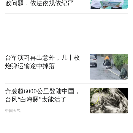
报道称，中国企业不仅主导电池和电网硬
败问题，依法依规依纪严肃
查处腐败案件，加大通报曝
件，还越来越多地主导管理能源流动的软
光力度
件。尽管一些国家的政客炒作所谓“安全威
胁”，但市场上几乎没有价格实惠的替代选
择。
台军演习再出意外，几十枚
中国企业还在生产新一代电池化学物质方面
炮弹运输途中掉落
处于领先地位。这些化学物质可以在阳光充
足或风力强劲时储存大量电力，并在以后用
于为家庭、电动汽车和数据中心供电。
奔袭超6000公里登陆中国，
台风“白海豚”太能活了
这种新化学技术使用的是由铁和磷酸盐制成
中国天气
的锂离子电池。与依赖镍和钴的旧款锂离子
电池相比，这些电池在相同空间内储存的能