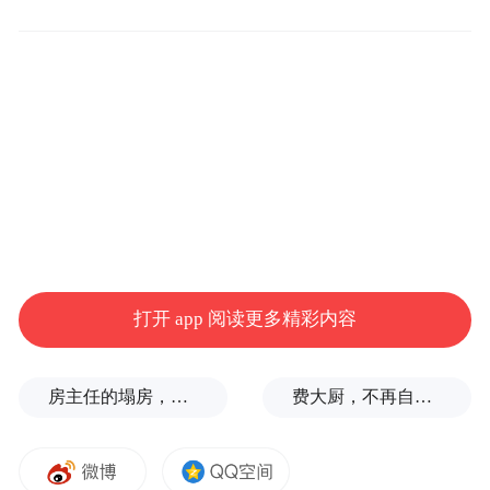
海峡的运输中断，这一冲击已经引起了全球
各国政府的注意。
面对能源短缺，各国正在加快升级电力网络
的步伐，这将中国公司推至台前。
“伊朗战争这样的冲击，可能会突然激发人们
对可再生能源的更多投资和兴趣，”策纬咨询
公司副总监科里·库姆斯说，中国公司越来越
多地生产出价格最实惠、效率最高的可再生
打开 app 阅读更多精彩内容
能源和电网储能技术。他直言：“目前，你无
法与中国竞争。”
房主任的塌房，一场“人设露馅”
费大厨，不再自称大王