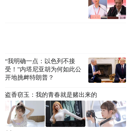
迅速增长。美国银行旗下全球研究部亚太石
油、天然气和基础材料研究主管马蒂·赵
（Matty Zhao）表示，今年前三个月，全球
用于电网储能的电池（该领域由中国企业主
导）出货量几乎翻了一番。
“我明确一点：以色列不接
马蒂·赵指出：“战争结束后，世界各国将继
受！”内塔尼亚胡为何如此公
续需要进一步建设能源网络。”
开地挑衅特朗普？
报道称，几十年来，中国投入数千亿美元发
盗香窃玉：我的青春就是赌出来的
展绿色能源，将其作为国家实现能源独立战
略的核心。在风力涡轮机和电动汽车电池等
重要领域，中国企业已经成长为全球巨头。