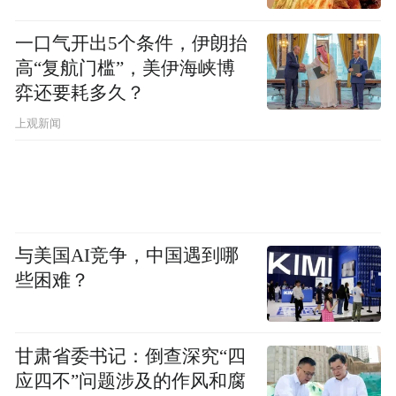
国内激烈的竞争推动中国储能和电网设备制
造商不断提升制造水平、加快创新，并转向
一口气开出5个条件，伊朗抬
高“复航门槛”，美伊海峡博
海外寻求增长。
弈还要耗多久？
专门研究中国太阳能产业的顾问弗兰克·豪格
上观新闻
维茨表示，在中国，“残酷的国内竞争，要求
企业必须持续创新才能留在赛场上”。
可再生能源曾经昂贵且不可靠。如今，技术
与美国AI竞争，中国遇到哪
进步已大幅降低成本，且电池和储能系统可
些困难？
以捕捉这些多余能源，并在需要时释放出
来。库姆斯表示，可再生能源搭配储能的成
本现在已几乎与传统燃料相当。
甘肃省委书记：倒查深究“四
应四不”问题涉及的作风和腐