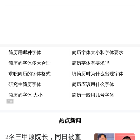
项目招标。
“巴西需要这个领域的技术，而中国可以做出
很多贡献，”Vallya咨询公司合伙人拉里萨·瓦
赫霍尔茨表示，中东战争“是一个巨大的提
醒，世界将需要更多的能源”。
《纽约时报》提到，中国是世界上大多数国
家的主要贸易伙伴，也是稀土金属和太阳能
板等必需品的主导或近乎独家供应商。部分
国家感到不安，担忧对华依赖可能损害他们
的经济和国家安全。
热点新闻
尽管如此，与电力相关的重要设备销售已经
2名三甲原院长，同日被查