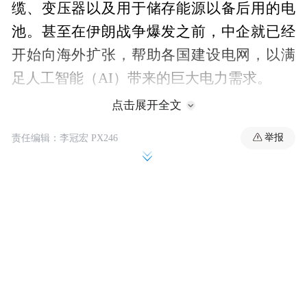
缆、变压器以及用于储存能源以备后用的电
池。甚至在伊朗战争爆发之前，中企就已经
开始向海外扩张，帮助各国建设电网，以满
足人工智能（AI）带来的巨大电力需求。
点击展开全文
“中国电力有望在中东战争中获胜，”报道认
举报
为，中东战争引发的能源危机，使得一批中
责任编辑：李冠宏 PX246
国企业有望从中获益匪浅，这得益于中企此
前在AI领域蓬勃发展的投资。
在这个领域，各国别无选择
伊朗战争暴露了依赖中东石油和天然气的风
险。即使美伊临时停火有助于缓解霍尔木兹