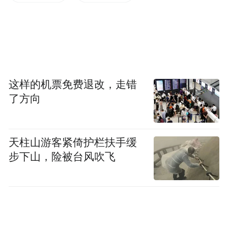
这样的机票免费退改，走错
了方向
2026年1月，新疆哈密市哈密烟墩750千伏变电站
天柱山游客紧倚护栏扶手缓
一角 东方IC
步下山，险被台风吹飞
报道提到，上个月，菲律宾表示正努力在数
周内让22座新的可再生能源发电厂并网，以
加强电网稳定性。巴西已于3月底为新建发电
厂招标，并计划本月再次为大规模电池储能