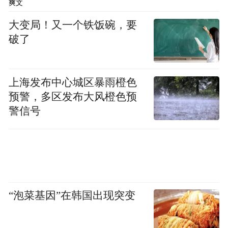
爽文
中国电力技术，无可替代
大变局！又一个铁饭碗，要
破了
近期，中国电池制造商和可再生能源设备生
产商已在筹集资金，为海外扩张提供支持。
中企预计AI系统发展将导致电力需求激增，
上海发布中心城区暴雨橙色
但这场战争增加了新的紧迫感和新的机会。
预警，多区发布大风橙色预
警信号
宁德时代的发言人表示，自战争爆发以来，
欧洲对家用储能电池系统的需求激增，亚洲
对电网储能电池的兴趣也日益浓厚，尤其是
在电力供应有限、国内石油资源匮乏的国
家。他表示，公司目前尚无法立即扩大产
“泡菜基因”在韩国出现突变
能，但已加快推进部分项目。