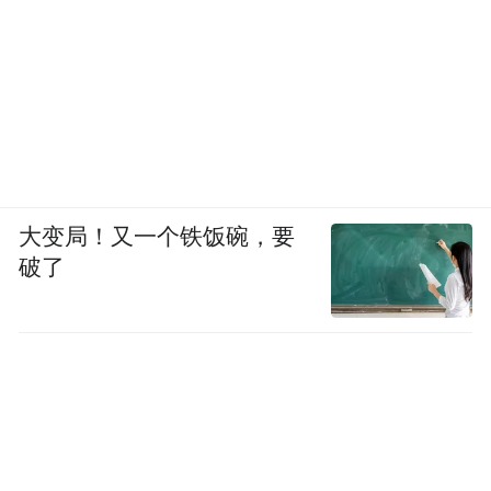
量略少，但成本降低了约99%。
据国际能源署数据，中国生产了全球几乎所
有的磷酸铁锂电池。两家主导的企业是比亚
迪和宁德时代。
美媒《华盛顿邮报》日前同样刊文称，中国
大变局！又一个铁饭碗，要
在可再生能源供应链中占据主导地位，生产
破了
了全球绝大部分的太阳能电池板、风力涡轮
机、电池和电动汽车。
“中国早已确立了绝对的主导地位，”全球知
名能源智库Ember的分析师尤恩·格雷厄姆指
出了中方在能源领域的技术革新和先见之