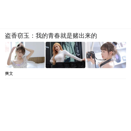
明，“在危机过后，中国或许将成为最显而易
见的赢家——我们完全有理由预期，中国在
清洁技术领域的出口额将会呈现井喷式增
长。”
盗香窃玉：我的青春就是赌出来的
“特别声明：以上作品内容(包括在内的视频、图片或音
频)为凤凰网旗下自媒体平台“大风号”用户上传并发
布，本平台仅提供信息存储空间服务。
Notice: The content above (including the videos,
爽文
pictures and audios if any) is uploaded and posted
by the user of Dafeng Hao, which is a social media
platform and merely provides information storage
space services.”