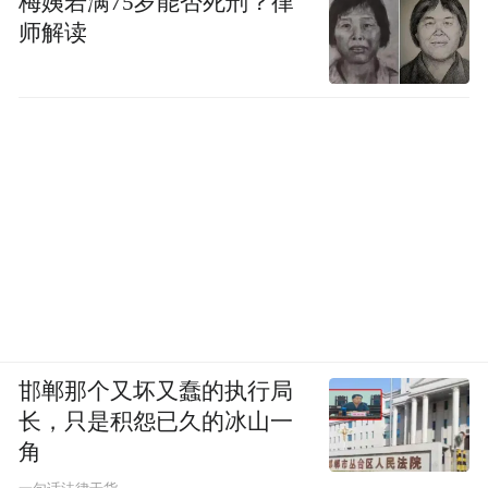
梅姨若满75岁能否死刑？律
师解读
邯郸那个又坏又蠢的执行局
长，只是积怨已久的冰山一
角