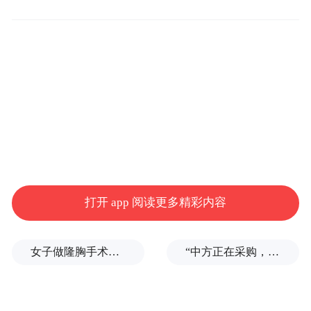
伊朗伊斯兰革命卫队4日表示，美军3日营救
被击落战斗机的飞行员时，伊朗科吉卢耶-博
耶艾哈迈德省和巴赫蒂亚里地区的部族人员
各自行动，在远离伊朗武装力量部署区域的
偏远山区对两架美军搜救直升机实施有效打
击。美军参谋长联席会议主席凯恩5日承认，
美军直升机遭到猛烈攻击，机身中弹，机组
人员轻伤。
打开 app 阅读更多精彩内容
女子做隆胸手术全麻后被告知暂停，记者采访时又发现其他违规问题
“中方正在采购，令人鼓舞！”