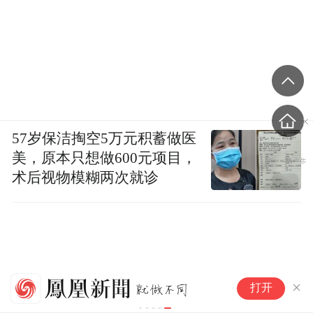
57岁保洁掏空5万元积蓄做医
美，原本只想做600元项目，
术后视物模糊两次就诊
美
打开
击