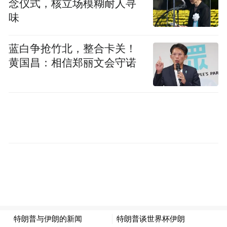
念仪式，核立场模糊耐人寻
味
蓝白争抢竹北，整合卡关！
黄国昌：相信郑丽文会守诺