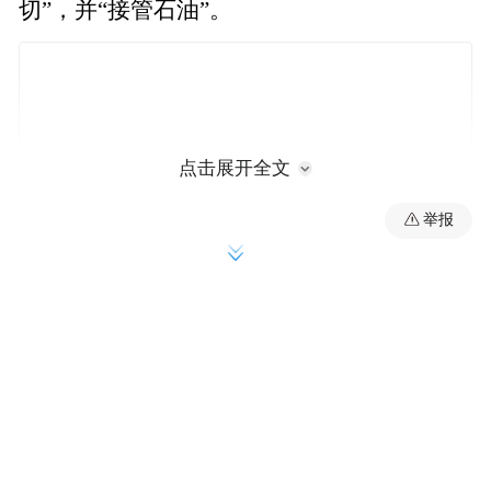
切”，并“接管石油”。
点击展开全文
举报
6日晚些时候在白宫举行的新闻发布会上，特
朗普恐吓称，美军只需要“4小时”就能炸毁伊
朗所有桥梁和发电站。被问及美军此类空袭
是否在惩罚伊朗人民时，特朗普妄称，“他们
是心甘情愿的……他们甘愿承受这份苦难”。