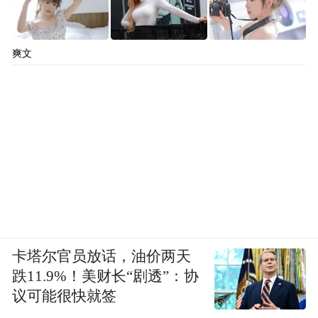
爽文
卡塔尔官员放话，油价两天
跌11.9%！美财长“剧透”：协
议可能很快就签