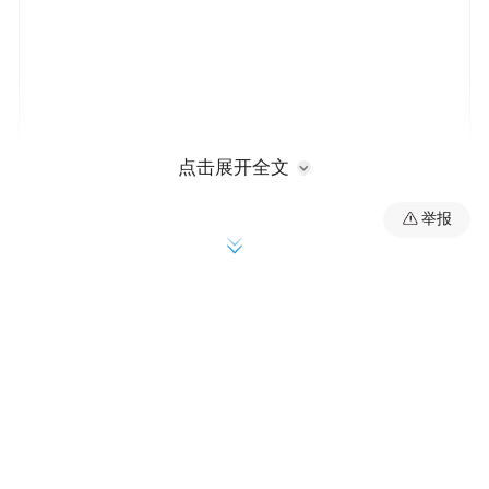
点击展开全文
国民党正式提名，江启臣、徐欣莹突围成功
举报
郑丽文表示，陈振中不是政二代、富二代，
只凭澎湖基层干起的热忱坚持，一步一脚
印，这次国民党抱持必胜决心，台澎金马一
个不能少，所有离岛都要赢回来。
提及新竹县，郑丽文表示，在众所瞩目下，
竹县可能是今年唯一举办的初选，在非常激