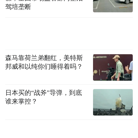
驾培垄断
森马靠荷兰弟翻红，美特斯
邦威和以纯你们睡得着吗？
近几年在民进党当局的操作下，两岸间不断
日本买的“战斧”导弹，到底
加深了仇恨的恶意，进而推升了兵凶战危的
谁来掌控？
风险，这是两岸人民皆不乐见的结果。此一
危机，必须要有强大的力量才能力挽狂澜，
且必须两岸同时着力才行。郑丽文此行主要
目标，能否为国民党选情加分仍未可知，但