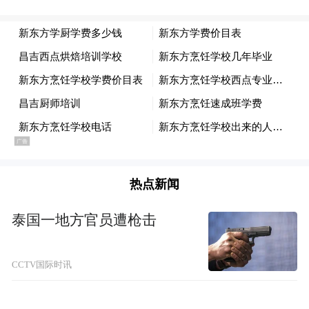
臣，国民党充满信心，台中幸福未来立刻启
程。
0
2
蓝营初选大致底定，盼郑丽文访陆带来惊喜
在郑丽文即将访问大陆之际，蓝营初选有争
议的台中、新竹等县市顺利产生候选人，由
热点新闻
强棒江启臣和徐欣莹代表出征。两地未出现
翻盘的变局，多少降低外界对郑丽文“未尽心
泰国一地方官员遭枪击
党内治理”的批评；她此刻出访除可免除内讧
之忧，甚至可为两岸和平开一扇窗。
CCTV国际时讯
身为党主席，郑丽文眼前的两大任务是：