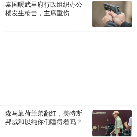
泰国暖武里府行政组织办公
楼发生枪击，主席重伤
森马靠荷兰弟翻红，美特斯
邦威和以纯你们睡得着吗？