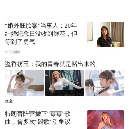
一、开启两岸的和平契机，阻止仇恨螺旋继
续上升；二、赢取年底地方选举的胜利，为
“婚外胚胎案”当事人：20年
2028重返执政奠定基础。在民进党的“反中”
结婚纪念日没收到鲜花，但
宣传下，党内不少人都认为：年底选举是地
等到了勇气
方层次议题，若过度强调两岸关系，对国民
封面新闻
党其实不利，候选人恐被戴上“亲中红帽”。
盗香窃玉：我的青春就是赌出来的
因此，蓝营基层对于郑丽文大张旗鼓访陆，
多抱持存疑态度，担心在选举中遭对手负面
操作。
尤其，在多个蓝营执政的县市，都出现了参
爽文
选者相持不下而整合不易的难题，基层普遍
特朗普阵营撤下“霉霉”歌
显得焦虑，也加深了对党中央路线的质疑。
曲，曾多次“蹭歌”引争议