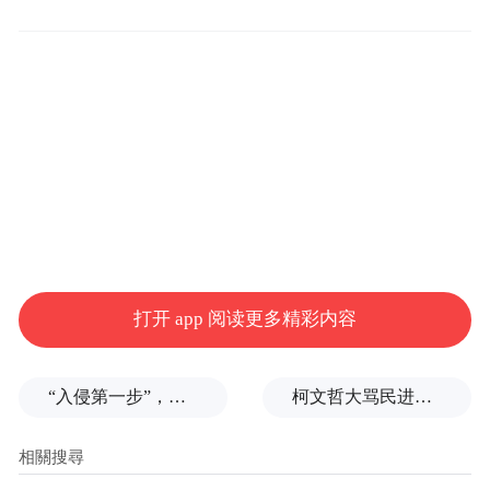
烈的初选过程中，透过公平公开游戏规则，
徐欣莹以些微差距胜出，徐政治路一路走来
非常不简单，也历经各种挑战辛苦，在国民
党的大家庭，一定给予最大温暖支持。
郑丽文表示，她和苗栗县长钟东锦、新竹市
长高虹安深谈过，大家都有共同情怀愿景，
希望竹竹苗连线，为区域潜力再次激发更大
的城市竞争力，未来加上国民党所提名的新
打开 app 阅读更多精彩内容
竹县，希望为台湾区域发展注入更大活水能
量。
“入侵第一步”，与特朗普关系密切美企被曝强闯格陵兰岛
柯文哲大骂民进党王八蛋