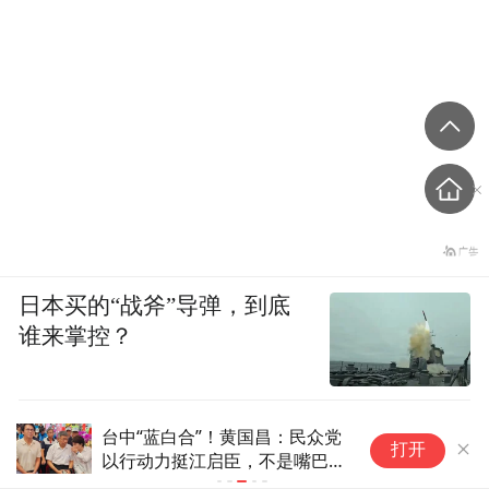
日本买的“战斧”导弹，到底
谁来掌控？
台中“蓝白合”！黄国昌：民众党
赖
打开
以行动力挺江启臣，不是嘴巴说
与
说
亡