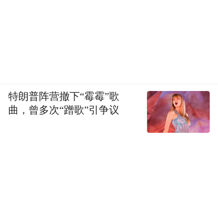
特朗普阵营撤下“霉霉”歌
曲，曾多次“蹭歌”引争议