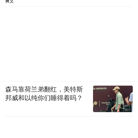
爽文
森马靠荷兰弟翻红，美特斯
邦威和以纯你们睡得着吗？