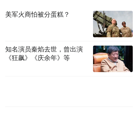
美军火商怕被分蛋糕？
郑丽文说，八年前的君子之争，江启臣礼让
卢秀燕先参选，展现高度民主风度，八年后
的今天，江启臣并没有因为曾担任党主席就
要求给予特权，依然按照游戏规则协调后，
知名演员秦焰去世，曾出演
《狂飙》《庆余年》等
与民代杨琼璎展开姐弟君子之争。
郑丽文提到，江启臣出线后，不可避免来自
民进党非常多的挑战攻击，甚至要他辞去立
法机构副负责人，她直言，国民党全力支持
江启臣，不需要被民进党无谓的骚扰所影
响，相信希望整个选举过程，中彰投代表着
台湾脊梁，撑起台湾脊柱，放心交给江启