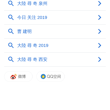
提及江启臣，郑丽文直呼他走进来的时候“好
帅”，江启臣曾担任行政机构新闻局长，而她
则担任过行政机构发言人，后来江启臣担任
党主席，她也选了党主席。江启臣在国民党
内是出类拔萃重要领袖型菁英，台中市长卢
秀燕是“太阳”，江启臣也是“未来的太阳”。