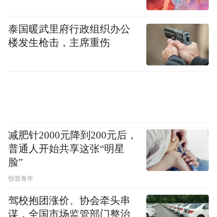
所幸，台中市江启臣与杨琼璎的“姐弟之
争”，在纠缠了数个月后，终由原本民调遥遥
泰国暖武里府行政组织办公
领先的江启臣胜出。新竹县的徐欣莹与陈见
楼发生枪击，主席重伤
贤的激烈角力，也在民调与党员投票互有领
先的厮杀后，由徐欣莹以微幅领先出线，未
演出“退党参选”的难看局面。如果这两个县
市翻盘，郑丽文访陆，势得背负一波骂名。
在宜兰由吴宗宪胜出后，目前仅剩彰化县“谢
家姐弟”之争仍待协调。至此，郑丽文的内忧
减肥针2000元降到200元后，
普通人开始共享这张“明星
已泰半解决，就剩如何走完胜选的最后一里
脸”
路。
惊蛰青年
驾校抱团涨价、协会牵头串
谋，全国市场监管部门整治