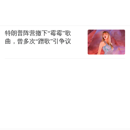
特朗普阵营撤下“霉霉”歌
曲，曾多次“蹭歌”引争议