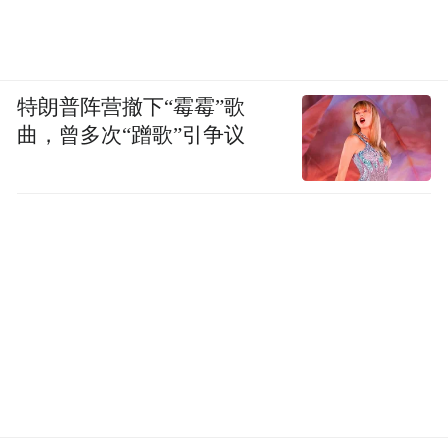
特朗普阵营撤下“霉霉”歌
曲，曾多次“蹭歌”引争议