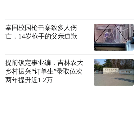
更重要的应该在为台湾的安全及两岸的和平
寻觅更佳出路。如此，方能被多数两岸人民
泰国校园枪击案致多人伤
认同。
亡，14岁枪手的父亲道歉
岛内舆论认为，郑丽文此行若能有利于两岸
和平，势必受到国际社会关注，外界不妨给
提前锁定事业编，吉林农大
予祝福，暂时抛开小鼻子小眼睛的政治算
乡村振兴“订单生”录取位次
计。毕竟，在愈来愈不确定的时代，谁也不
两年提升近1.2万
希望看到两岸之间因误会和仇恨加深，从而
爆发战争或冲突。既有机会打开这扇窗，就
让善意在两岸之间流动吧！