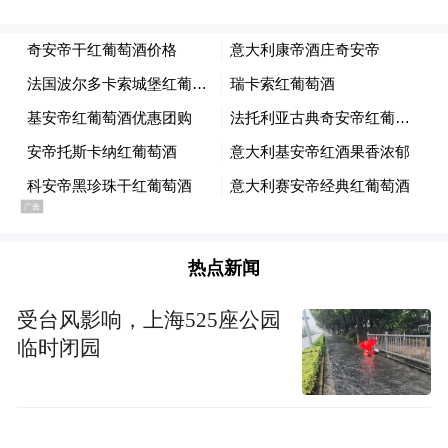
总统特朗普在国内面临巨大压力，共和党在
今年的中期选举中或被选民抛弃。特朗普3月
9日接连释放战争快要结束了的消息。
此外，美军的伤亡也使得特朗普面临国内压
力。加州州长纽森3月8日在社交媒体X上发
文谈及美军人员的死亡。他讽刺说：“不过别
担心，特朗普正在打高尔夫。”
热点新闻
在多重压力下，特朗普3月9日接连释放战争
受台风影响，上海525座公园
快要结束了的消息。但是伊朗革命卫队10日
临时闭园
回应说，战争如何以及何时结束将由他们决
定。伊朗革命卫队强调，只要美国和以色列
对伊朗的袭击还在继续，他们就不会允许该