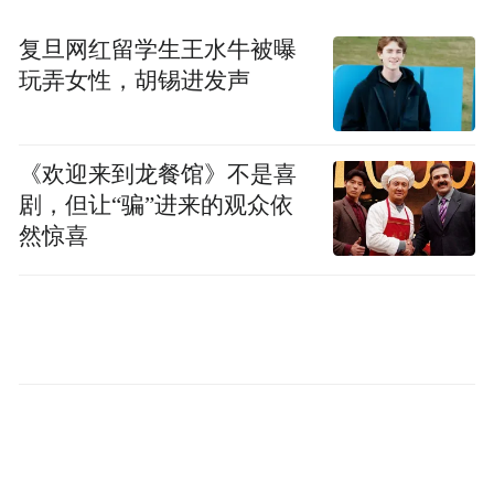
无能，而谎言更使无能雪上加霜。”
复旦网红留学生王水牛被曝
玩弄女性，胡锡进发声
美国和以色列2月28日突然袭击伊朗，炸死伊
朗最高领袖哈梅内伊等一众高层。美国和以
色列当初设定的战争目标是摧毁伊朗的导弹
《欢迎来到龙餐馆》不是喜
剧，但让“骗”进来的观众依
能力、摧毁伊朗海军、阻止伊朗获得核武
然惊喜
器，以及阻止伊朗向“境外恐怖组织”提供武
器、资金和指挥资源，还有推动伊朗政权更
迭。
伊朗强硬反击，并封锁了霍尔木兹海峡。战
争陷入僵持，持续至今。战争的持续使得全
球原油供应受到影响，油价上涨也使得美国