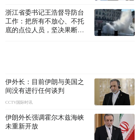
pictures and audios if any) is uploaded and posted
by the user of Dafeng Hao, which is a social media
浙江省委书记王浩督导防台
platform and merely provides information storage
工作：把所有不放心、不托
space services.”
底的点位人员，坚决果断转
移到位
伊外长：目前伊朗与美国之
间没有进行任何谈判
CCTV国际时讯
伊朗外长强调霍尔木兹海峡
未重新开放