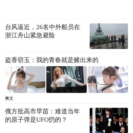
地区出口任何石油。
英国《金融时报》3月9日刊文称，特朗普能
台风逼近，26名中外船员在
够在自己选择的时机发动这场战争，却未必
浙江舟山紧急避险
能以同样方式结束它。“史诗之怒行动”可能
最终变成一场史诗般的失败。
盗香窃玉：我的青春就是赌出来的
爽文
“特别声明：以上作品内容(包括在内的视频、图片或音
俄方批高市早苗：难道当年
频)为凤凰网旗下自媒体平台“大风号”用户上传并发
的原子弹是UFO扔的？
布，本平台仅提供信息存储空间服务。
Notice: The content above (including the videos,