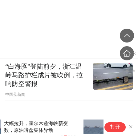
“白海豚”登陆前夕，浙江温
岭马路护栏成片被吹倒，拉
响防空警报
中国蓝新闻
美伊正在对霍尔木兹进行最后博
伊
打开
弈