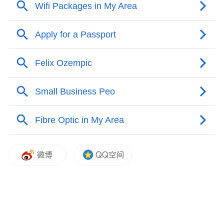
他还指出：“这场战争每天至少耗费我们20亿
美元。战争目标根本无法实现，而且每天都
在变化。”
他强调：“我们没有任何计划来应对战争对美
国公民及海湾国家公民造成的后果和影响。
今天你们都看到了新闻，更多的新型导弹正
如雨点般落在我们的海湾盟友头上。你们可
能也知道，他们拦截这些导弹的拦截器消耗
速度比我们预期的快得多。”
他还说，该地区很快就会出现更多人员死
亡。“因为我们没有为该地区的盟友准备充足
的物资，以抵御伊朗的猛烈空袭。这纯粹是