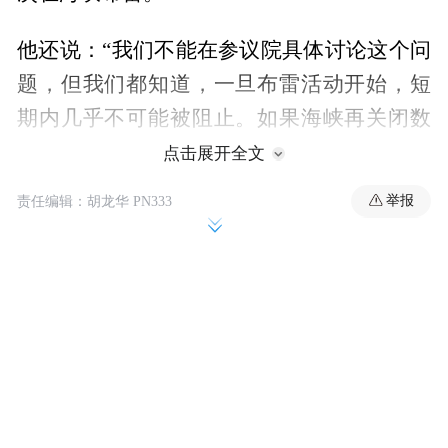
他还说：“我们不能在参议院具体讨论这个问
题，但我们都知道，一旦布雷活动开始，短
期内几乎不可能被阻止。如果海峡再关闭数
周或数月，那将是一场全球性的经济灾难。
点击展开全文
我选区里的选民已经为这场战争付出了惨重
举报
责任编辑：胡龙华 PN333
的代价。如果海峡不开放，情况会更加糟
糕，而（美国）政府却没有任何开放海峡的
计划。这种无能和谎言应该激怒参议院的每
一位成员，激怒这个国家的每一位公民。”