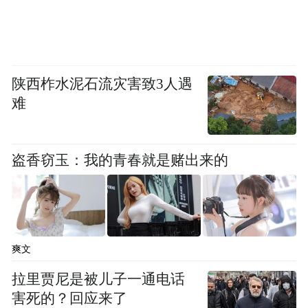
陕西柞水泥石流灾害致3人遇
难
盗香窃玉：我的青春就是赌出来的
爽文
拉里贾尼是被儿子一通电话
害死的？回应来了