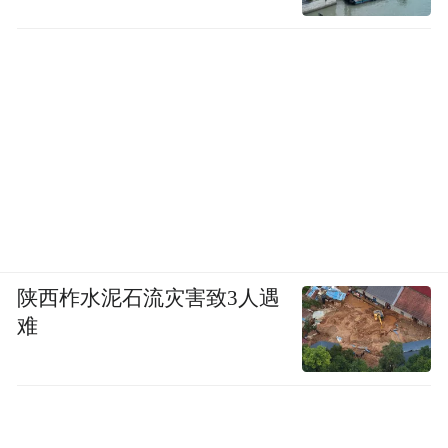
陕西柞水泥石流灾害致3人遇
难