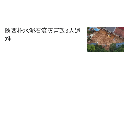
陕西柞水泥石流灾害致3人遇
难