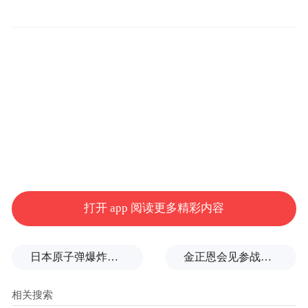
打开 app 阅读更多精彩内容
日本原子弹爆炸亲历者警告高市：想通过战争成为大国，这种想法本身就是错误的
金正恩会见参战老兵和战时立功者