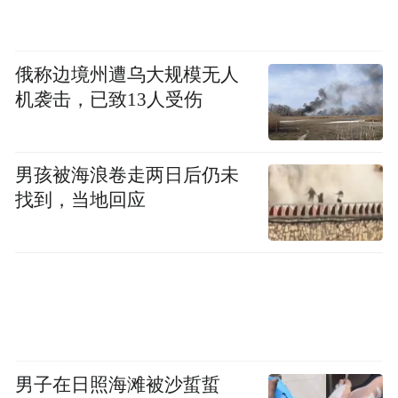
年龄的人”。一对来自中国香港、结婚超过30
年的夫妻，平时热爱运动，经常参加马拉
俄称边境州遭乌大规模无人
松、越野跑等赛事。这次他们都参加了1万米
机袭击，已致13人受伤
跑，丈夫斩获了男子组的金牌，妻子则获得
了女子组的铜牌，这是阿布扎比区别于米兰
的画风，它更温馨、从容、接近生活本身。
男孩被海浪卷走两日后仍未
找到，当地回应
男子在日照海滩被沙蜇蜇