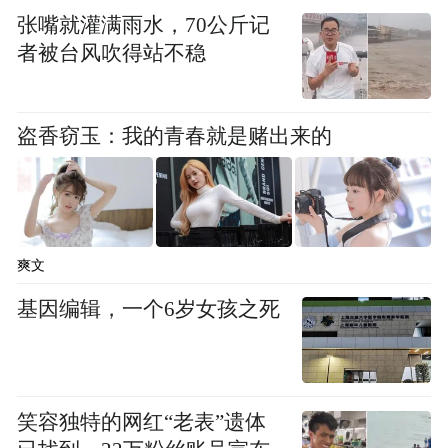
张嘴就灌满雨水，70公斤记
者被台风吹得站不稳
盗香窃玉：我的青春就是赌出来的
爽文
基因编辑，一个6岁女孩之死
当地时间2月7日，皮划艇比赛奖牌颁发仪式。
笑容独特的网红“老表”遗体