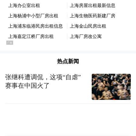
92个国家和地区的超过25000名运动员，共参
加38个大项的角逐。
冬奥会，聚集了全世界最顶尖的精英运动
员，追求的是“更高、更快、更强”，这是现
代奥林匹克精神的精髓，推崇的是以极致的
热点新闻
方式探索人类潜能的边界，所以此刻的米兰-
科尔蒂纳有最顶级的“卷”。以苏翊鸣参加的
张继科遭调侃，这项“自虐”
单板滑雪大跳台为例，技术难度天花板被不
赛事在中国火了
断突破，北京冬奥会他1800（空中转体5周）
就能夺冠，而米兰冬奥会预赛就出现了10个
1980（空中转体5.5周），决赛难度可能要上
升到2160（空中转体6周），只有最顶级的选
手才能代表人类不断突破极限。