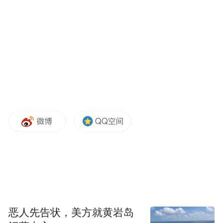
奥林匹克精神就源于奥林匹斯山，在希腊神
话中，那是距离天堂最近的地方。为了祭祀
宙斯，奥林匹克作为古希腊的竞技运动会，
流传下来。但如今的奥运会，是奥林匹克精
神的精华版，并非全部。就在奥林匹克的圣
火在米兰和平之门和科尔蒂纳安杰洛·迪博纳
广场被同时点燃时，还有一束来自奥林匹斯
山的光芒让阿布扎比的星空也亮如白昼——
恶人先告状，美方就黄岩岛