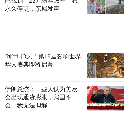
已找到，22万粉丝账号宣布
而阿布扎比世界大师运动公开赛则是另种画
永久停更，亲属发声
风。它面向30岁及以上的大众运动员开放，
不设年龄上限，项目设置也很“生活化”，兼
顾地区传统和全球体育文化，既包含赛骆
驼、多乌帆船航行和驯鹰等中东传统运动项
目，也设有自行车、冰球和田径等全球主流
倒计时3天！第18届影响世界
运动项目。38个大项中还包含了13个专为残
华人盛典即将启幕
障人士设立的项目，特色是大众参与，它的
要义在于：奥林匹克并非少数人的专利，普
伊朗总统：一些人认为美欧
通人也可聚在一起你追我赶，而最终目标是
会出现通货膨胀，我国不
超越自己。
会，我无法理解
据凤凰网体育记者屠震林的报道，这比赛最
直观感受是：“太有意思了，有各行各业不同