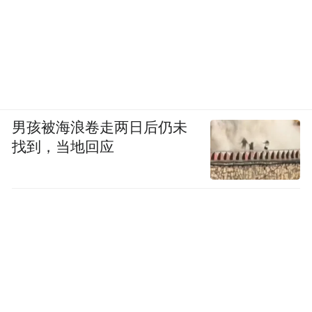
梭罗在《瓦尔登湖》中留下了这样的笔墨：
“奥林匹斯本在人间，举世皆然”。 从这个角
度出发，阿布扎比世界大师运动公开赛的意
义不可替代。
男孩被海浪卷走两日后仍未
找到，当地回应
本文系凤凰网评论部特约原创稿件，仅代表作者立场。
编辑｜北麦 疯马
(本文章版权归凤凰网所有，未经授权，不得转载)