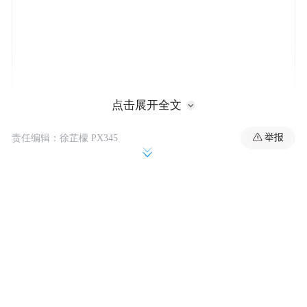
点击展开全文
91岁的蒙古爷爷Tseren Radnaa给出了另一种
举报
责任编辑：徐芷檬 PX345
可能性，肉体可以和灵魂一样狂野。他刚刚
参加了阿布扎比世界大师运动公开赛80岁以
上组的百米比赛，并以18秒61的成绩获得亚
军，这个成绩距离90岁以上组的世界纪录
（16秒69）仅差不到2秒。