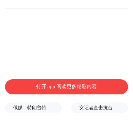
打开 app 阅读更多精彩内容
91岁的蒙古选手Tseren Radnaa
俄媒：特朗普特使和女婿近日或访问俄乌
女记者直击抗台风一线，被吹得站不住
从他身上，我们看到了奥林匹克精神的全新
可能性。这也表明，从奥林匹斯山照向人间
的光束，从来不止一条。