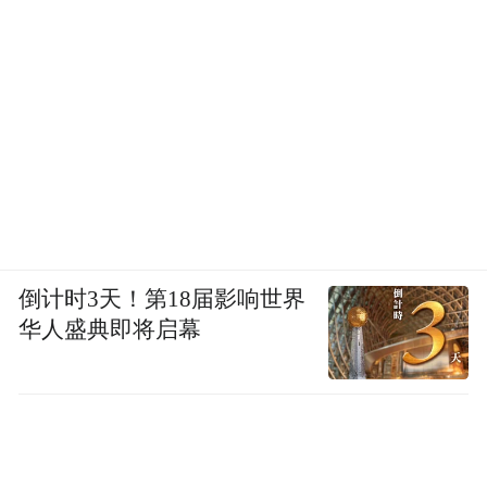
参加阿布扎比世界大师运动公开赛的老年选手
古代奥林匹克精神向现代文明的演进，除了
“更高、更快、更强”，还有“更开放、更包
容、更温暖”。我们需要星空，也需要路灯。
阿布扎比世界大师运动公开赛让人意识到，
倒计时3天！第18届影响世界
“现代奥林匹克”拥有更广义的外延。体育精
华人盛典即将启幕
神的光芒，也从来不只停留在奥运金牌金光
闪闪的表面，它还闪耀在九旬老者沟壑般的
皱纹里、闪烁在残障人士凝结在额头上的汗
珠里，以及每个勇于挑战自我的普通人完赛
后的笑容里。