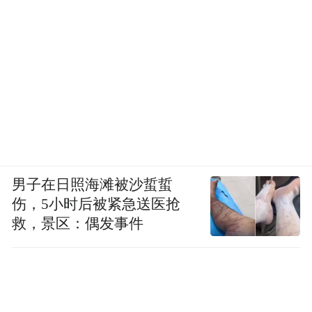
男子在日照海滩被沙蜇蜇
伤，5小时后被紧急送医抢
救，景区：偶发事件