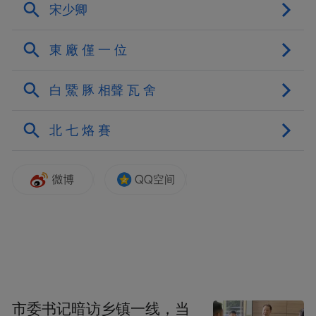
仪敏则各判6个月徒刑。
台湾地区情报局首脑利用黑道去杀人，被美
方视为无法无天，但事后相关人各说各话，
真相至今仍不明。更令人震惊的是，在美方
追缉及压力下，愈追愈大条，惊爆下手的竟
然是“竹联帮”总堂主陈启礼和手下吴敦、董
桂森，而幕后指使者竟是军事情报局长汪希
苓，执行的是第三处副处长陈虎门。
更严重的是，台湾地区情报机关在美国领土
杀美国公民，美国认为此举极为严重的犯罪
与侵犯主权行为。在美方全力施压下，当年
市委书记暗访乡镇一线，当