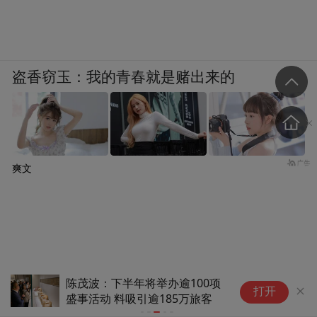
盗香窃玉：我的青春就是赌出来的
爽文
陈茂波：下半年将举办逾100项
拆解“台独
打开
盛事活动 料吸引逾185万旅客