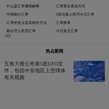
1991年获释。董桂森潜逃海外，1991年在美
国狱中斗殴死亡。陈启礼后来移民柬埔寨，
2007年因胰脏癌病逝香港。
江南的妻子崔蓉芝，在美国控告台当局，
1990年台当局付145万美元“人道慰问金”和她
达成和解。随着蒋经国1988年去世，三大杀
热点新闻
手也不在了，江南案的真相，将石沉大海。
五角大楼公布第5批UFO文
件，包括中东地区上空球体
“特别声明：以上作品内容(包括在内的视频、图片或音
有关视频
频)为凤凰网旗下自媒体平台“大风号”用户上传并发
布，本平台仅提供信息存储空间服务。
Notice: The content above (including the videos,
pictures and audios if any) is uploaded and posted
by the user of Dafeng Hao, which is a social media
platform and merely provides information storage