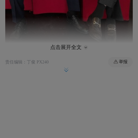
点击展开全文
吴敦（左）与其义子、台湾民众党新北市议员陈
举报
责任编辑：丁俊 PX240
世轩（右）
文中透露，“竹联帮”大佬吴敦3日过世，享寿
77岁。1984年因与陈启礼、董桂森在台湾情
报局吸收下，共同涉入刺杀作家“江南”而震
惊国际。经入狱服刑多年后，出狱后转往娱
乐圈发展。吴敦去年10月曾公开现身著作
《江南案与我的一生》发表会。