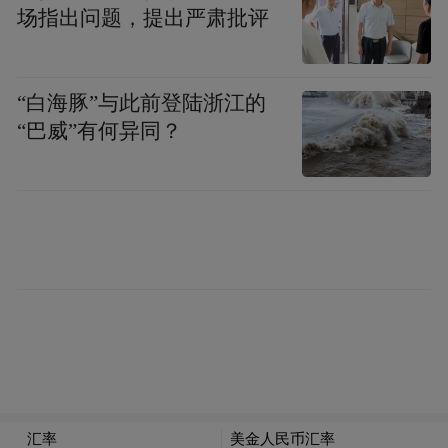
台当局挡不住也遮不了，最后由汪希苓3人承
场指出问题，提出严肃批评
认是个人行为。
一开始为了自保，陈启礼3人声称台湾地区前
“白海豚”与此前登陆浙江的
领导人蒋经国次子蒋孝武涉案，但后来承认
“巴威”有何异同？
此事与蒋孝武无关。但蒋经国还是把蒋孝武
外派到新加坡，并宣布“未来蒋家人不能也不
会当台湾地区领导人”。
“中评社”文章中认为，情报头子要暗杀美国
公民且是知名作家，岂能自己作决定，幕后
想必有更高层指示。并提到，当年为了关押
汪希苓，景美看守所特别为汪希苓建了软禁
特区，6年后他和陈启礼、吴敦经2次减刑，