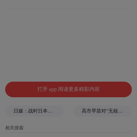
台媒“中时新闻网”报道中则提到，笔名“江
打开 app 阅读更多精彩内容
南”的旅美作家刘宜良，1984年10月15日在美
国旧金山住处遭到2名不明人士枪杀毙命，称
日媒：战时日本多所大学进行输血人体实验，向患者注射动物血
高市早苗对“无核三原则”含糊表态，长崎市长：核武是“绝对恶”
为江南案。隔年4月19日江南案军法宣判，台
湾情报局长汪希苓、“竹联帮主”陈启礼及手
下吴敦被判无期徒刑，情报人员陈虎门、胡