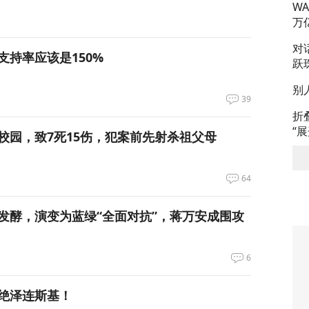
W
万
对
支持率应该是150%
跃
别
39
折
“
校园，致7死15伤，犯案前先射杀祖父母
64
发酵，演变为蓝绿“全面对抗”，蒋万安成围攻
6
绝泽连斯基！