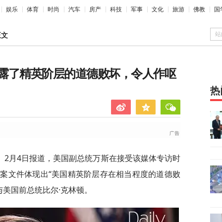
娱乐
体育
时尚
汽车
房产
科技
军事
文化
旅游
佛教
国
站
正文
露了精英阶层的道德败坏，令人作呕
热
》2月4日报道，美国副总统万斯在接受该媒体专访时
案文件体现出“美国精英阶层存在相当程度的道德败
与美国前总统比尔·克林顿。