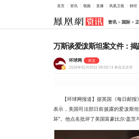
首页
资讯
视频
直播
凤凰卫视
财经
资讯
>
国际
>
万斯谈爱泼斯坦案文件：揭
环球网
2026年02月05日 09:50:13
来自北京市
【环球网报道】据英国《每日邮报
表示，美国司法部日前披露的爱泼斯坦
坏”。他点名批评了美国富豪比尔·盖茨