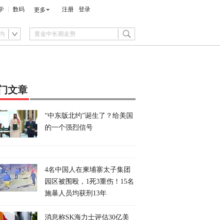
学
数码
注册
登录
更多
内
门文章
“中东版北约”诞生了？给美国
的一个强烈信号
4名中国人在柬埔寨太子集团
园区被围殴，1死3重伤！15名
施暴人员均获刑13年
消息称SK海力士评估30亿美