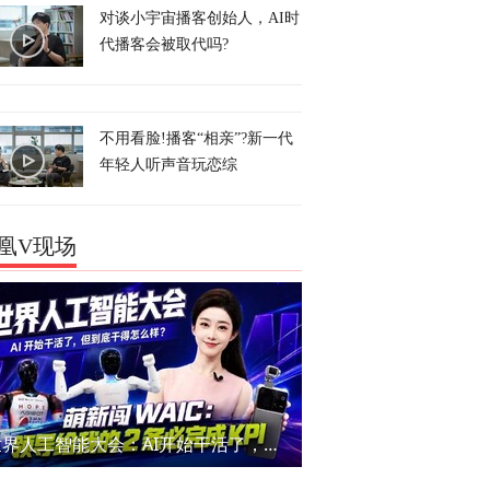
对谈小宇宙播客创始人，AI时
代播客会被取代吗?
不用看脸!播客“相亲”?新一代
年轻人听声音玩恋综
凰V现场
世界人工智能大会：AI开始干活了，但到底干的怎么样？萌新闯WAIC