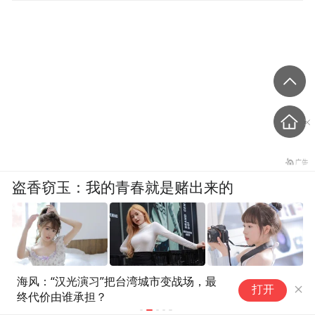
盗香窃玉：我的青春就是赌出来的
民进党造谣访陆台胞失联，夏立
外
爽文
打开
言：数据打脸！台湾民众会“用
众
脚投票”