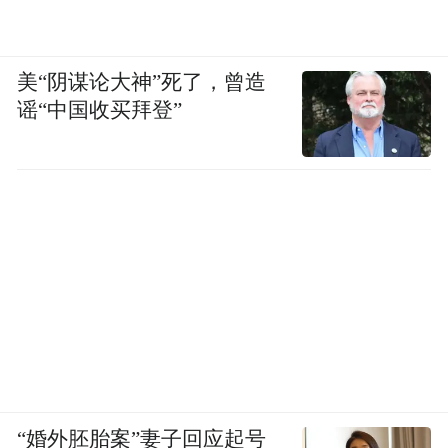
美“阴谋论大神”死了，曾造
谣“中国收买拜登”
“婚外胚胎案”妻子回应起号