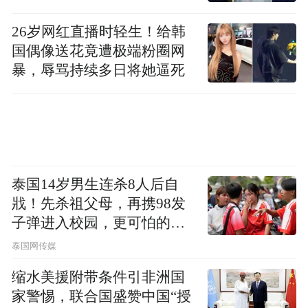
数约为当地警力规模的五倍。
26岁网红直播时轻生！给韩
英国《卫报》29日梳理，自今年年初以来，
国偶像送花竟遭极端粉圈网
美国各地至少有8人因ICE执法行动而死亡。
暴，辱骂持续多日将她逼死
除了古德和普雷蒂事件外，还有一些未引发
广泛关注的案件，比如55岁古巴移民赫拉尔
多·卢纳斯·坎波斯（Geraldo Lunas
Campos），他于3日在ICE拘押中心被羁押期
间死亡。又如，在放学途中被ICE拘留的明尼
泰国14岁男生连杀8人后自
戕！先杀祖父母，再携98发
苏达州5岁儿童利亚姆·拉莫斯（Liam
子弹进入校园，更可怕的细
Ramos），以及新年前夜被ICE枪击的43岁的
节公布了
泰国网传媒
基思·波特（Keith Porter）。
缩水美援附带条件引非洲国
种种类似事件此前已在美国多地引发多轮抗
家警惕，联合国盛赞中国“授