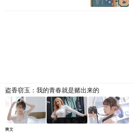
Notice: The content above (including the videos,
pictures and audios if any) is uploaded and posted
by the user of Dafeng Hao, which is a social media
platform and merely provides information storage
space services.”
盗香窃玉：我的青春就是赌出来的
爽文