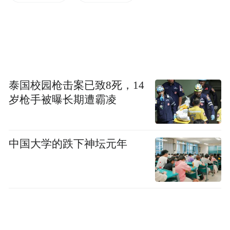
65岁化名为金的冥想教练说，她参加抗议是
出于对明尼阿波利斯同胞的“基本同情”，“明
尼苏达州的民主正处于危险之中，这是联邦
政府对公民发动的一场彻头彻尾的法西斯式
攻击”。
泰国校园枪击案已致8死，14
岁枪手被曝长期遭霸凌
据报道，在古德和普雷蒂被枪杀地点附近的
一个社区，约50名当地学校教师和工作人员
也参加了游行。美国歌手布鲁斯·斯普林斯廷
中国大学的跌下神坛元年
在该市中心为古德和普雷蒂举办慈善筹款演
出，他在吉他上贴着“逮捕总统”的标语，并
演唱了为二人而作的新歌《明尼阿波利斯的
街道》。