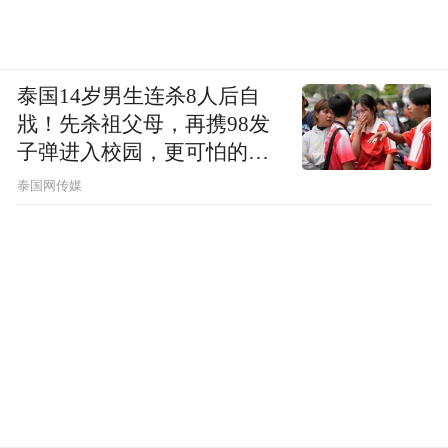
泰国14岁男生连杀8人后自
戕！先杀祖父母，再携98发
子弹进入校园，更可怕的细
节公布了
泰国网传媒