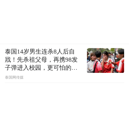
泰国14岁男生连杀8人后自
戕！先杀祖父母，再携98发
子弹进入校园，更可怕的细
节公布了
泰国网传媒