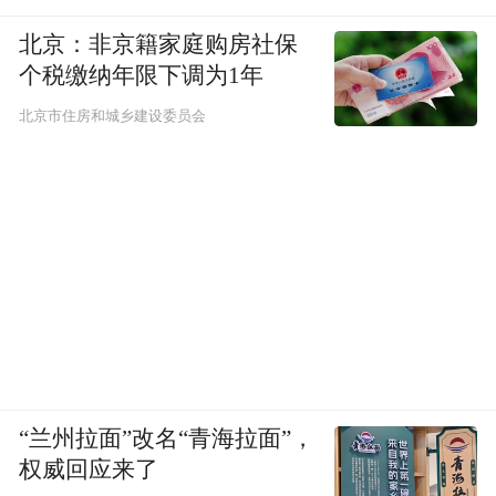
项政府拨款法案达成协议，但由于众议院下
北京：非京籍家庭购房社保
周才复会，美国联邦政府将于当地时间31日
个税缴纳年限下调为1年
凌晨进入部分“停摆”状态，且目前两党移民
北京市住房和城乡建设委员会
政策分歧明显，政府“长期停摆”的警报并未
解除。
美媒分析称，随着中期选举临近，民主党及
共和党都急于证明自身立场的正当性，借此
推进自身议程、拉拢摇摆选民，而公共安全
再次沦为政治算计的牺牲品。
“特别声明：以上作品内容(包括在内的视频、图片或音
“兰州拉面”改名“青海拉面”，
频)为凤凰网旗下自媒体平台“大风号”用户上传并发
权威回应来了
布，本平台仅提供信息存储空间服务。