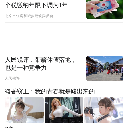
个税缴纳年限下调为1年
北京市住房和城乡建设委员会
在洛杉矶，抗议者高举标语，抵制ICE执法行动。
美国广播公司（ABC）
由于预计教师和学生会大量缺席，科罗拉多
人民锐评：带薪休假落地，
州奥罗拉市的公立学校30日停课；
也是一种竞争力
至少20所亚利桑那州图森市的学校因预期学
人民锐评
生和员工大规模缺勤而取消课程；
盗香窃玉：我的青春就是赌出来的
佐治亚州约90所高中计划举行罢课；
在加利福尼亚州长滩市，高中生们手持反ICE