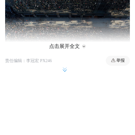
点击展开全文
举报
责任编辑：李冠宏 PX246
当地时间1月30日，数千名抗议者在明尼阿波利斯
举行抗议活动。 路透社