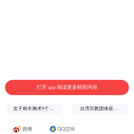
英国路透社注意到，尽管气温降至零下，30
日仍有数千名抗议者聚集在明尼阿波利斯市
中心，反对ICE的执法行动，抗议人群中包括
携带幼童的家庭、中年夫妇以及年轻的社区
活动人士。
身穿印有“No ICE”字样卫衣、手举要求该机
打开 app 阅读更多精彩内容
构离开标语的卡蒂娅·卡根（Katia Kagan）是
俄罗斯犹太移民的后代，父母当年为了安全
女子称丰胸术9个月后确诊乳腺癌，医美机构：手术不可能引发癌症，建议走司法途径
台湾宗教团体疫情期间求购新冠疫苗被骗10亿，蒋万安：民进党的错
和更好的生活来到美国。“我站出来，是为了
捍卫我父母所追求的美国梦。”她说。