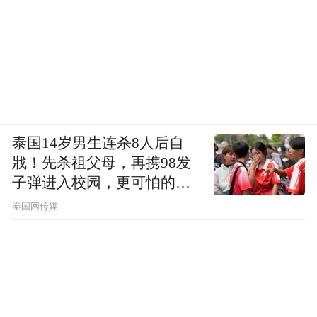
泰国14岁男生连杀8人后自
戕！先杀祖父母，再携98发
子弹进入校园，更可怕的细
节公布了
泰国网传媒