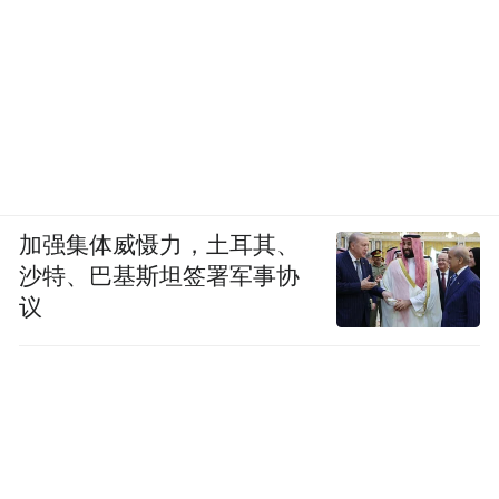
路透社/益普索最新民调显示，关于明尼阿波
利斯街头全副武装、戴着面罩的执法人员强
硬执法的视频，数周来在社交媒体上广泛传
播，已将公众对特朗普移民政策的支持率拉
低至其第二任期内的最低水平。
加强集体威慑力，土耳其、
随着对ICE行动不满的持续发酵，美国政府边
沙特、巴基斯坦签署军事协
议
境事务主管汤姆·霍曼已被派往明尼阿波利斯
缓和事态。他表示，执法人员将回归更具针
对性的行动方式，而非此前引发冲突的大规
模街头清查。
美国司法部也已就普雷蒂之死启动民权调