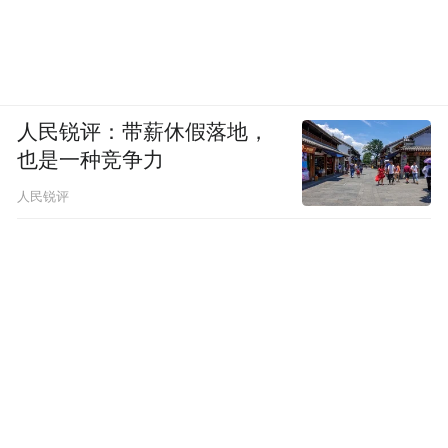
查，该调查可能会导致涉事执法人员面临刑
事指控。不过，路透社指出，相关法律门槛
较高，美国司法部副部长托德·布兰奇30日在
新闻发布会上也仅称，这只是“联邦调查局进
人民锐评：带薪休假落地，
行的常规调查”。
也是一种竞争力
人民锐评
在美国政府面临民众抗议活动的压力之际，
民主党则抓住机会，谴责执法者滥用暴力，
要求特朗普政府为此承担责任。
民主党人明确拒绝为国土安全部发放新的政
府拨款，导致新一期政府拨款法案迟迟未能
推进，而部分联邦部门的资金在当地时间30
日耗尽。CNN指出，尽管美国参议院已就一