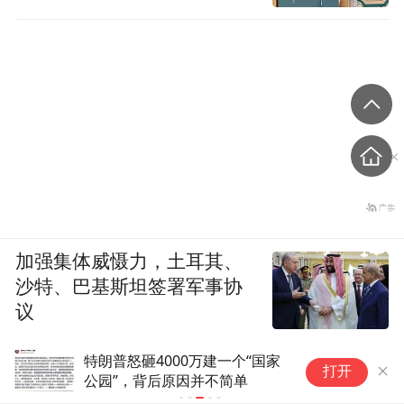
加强集体威慑力，土耳其、
沙特、巴基斯坦签署军事协
议
特朗普怒砸4000万建一个“国家
马
打开
公园”，背后原因并不简单
战
类