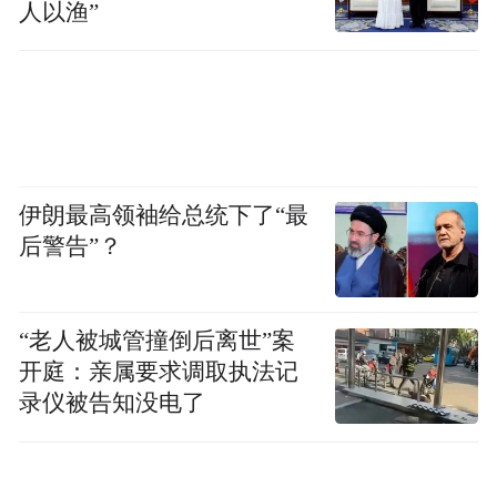
议活动。但在特朗普眼中，抗议者是“拿钱办
人以渔”
事的叛乱分子，是受雇捣乱的人”。他此前威
胁要援引《反叛乱法》，动用军队阻止“骚
乱”。尽管本周早些时候，特朗普称希望局势
“稍微降级”，但30日，他再次用“叛乱分子”
来描述明尼苏达州的抗议人士。
伊朗最高领袖给总统下了“最
后警告”？
在移民执法行动引发的连锁反应中，美国司
法部30日逮捕了美国有线电视新闻网
（CNN）前主持人唐·莱蒙（Don Lemon），
“老人被城管撞倒后离世”案
开庭：亲属要求调取执法记
指控他在本月早些时候的一起抗议活动中违
录仪被告知没电了
反了联邦法律。其律师阿贝·洛厄尔（Abbe
Lowell）辩护说，此次逮捕是“对宪法第一修
正案前所未有的攻击”。