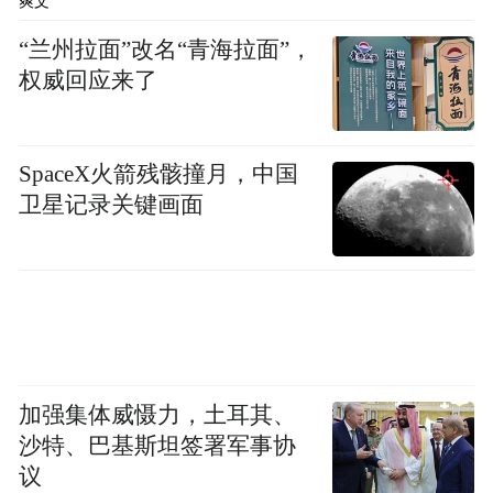
爽文
标语集体离开课堂；
“兰州拉面”改名“青海拉面”，
大批纽约高中生高喊抵制ICE的口号，游行前
权威回应来了
往布鲁克林；
芝加哥大学校园里，抗议者高举写有“庇护校
SpaceX火箭残骸撞月，中国
卫星记录关键画面
园”“不欢迎法西斯”等标语的牌子，大声抗
议……
自去年12月起，特朗普政府在明尼苏达州展
开大规模针对非法移民的执法行动，本月初
开始规模进一步扩大。据悉，特朗普已向明
加强集体威慑力，土耳其、
尼阿波利斯派遣了约3000名联邦执法人员，
沙特、巴基斯坦签署军事协
他们身穿执法服、配备武器在街头巡逻，人
议