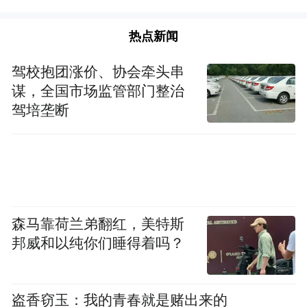
热点新闻
驾校抱团涨价、协会牵头串
谋，全国市场监管部门整治
驾培垄断
森马靠荷兰弟翻红，美特斯
邦威和以纯你们睡得着吗？
盗香窃玉：我的青春就是赌出来的