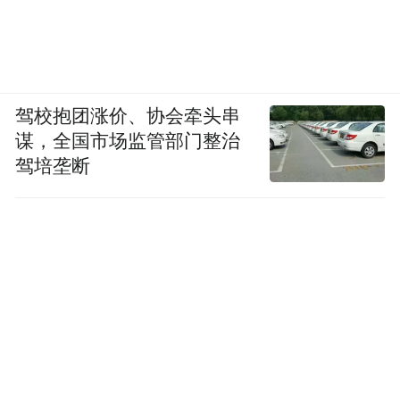
驾校抱团涨价、协会牵头串
谋，全国市场监管部门整治
驾培垄断