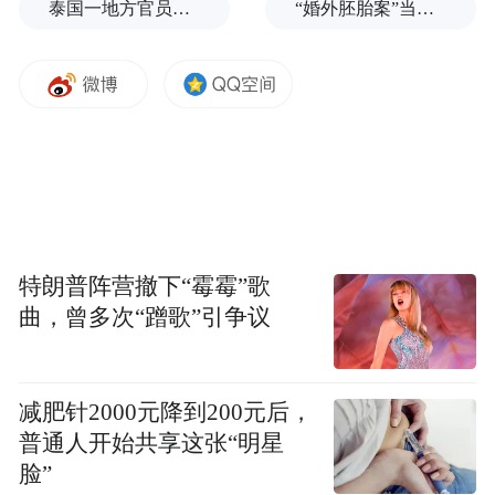
泰国一地方官员遭枪击
“婚外胚胎案”当事人：20年结婚纪念日没收到鲜花，但等到了勇气
特朗普阵营撤下“霉霉”歌
曲，曾多次“蹭歌”引争议
减肥针2000元降到200元后，
普通人开始共享这张“明星
脸”