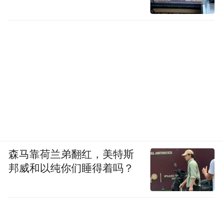
森马靠荷兰弟翻红，美特斯
邦威和以纯你们睡得着吗？