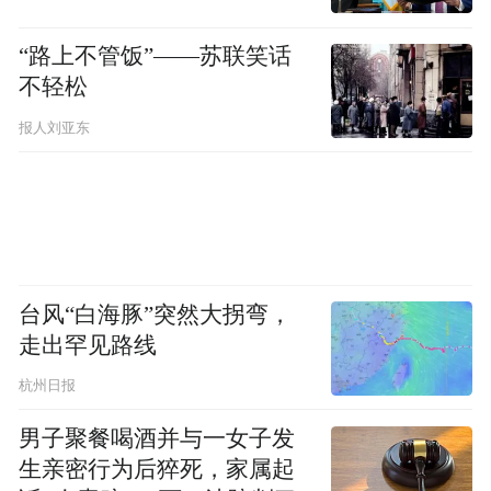
“路上不管饭”——苏联笑话
不轻松
报人刘亚东
台风“白海豚”突然大拐弯，
走出罕见路线
杭州日报
男子聚餐喝酒并与一女子发
生亲密行为后猝死，家属起