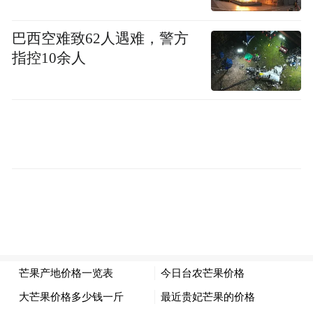
其他战区执行任务。亲自指挥了上述部署的
原美军中央司令部司令迈克尔·库里拉，也在
巴西空难致62人遇难，警方
2025年8月退役，他的副手、长期在中东指挥
指控10余人
美国海军作战的布拉德·库珀接任。
有分析认为，特朗普在看到伊朗国内局势动
荡后，觉得可以通过一次大规模空中打击实
现“政权颠覆”，然而，当时美军在中东的力
量，并不具备进行“一次决定性打击”的能
力。以色列总理内塔尼亚胡也致电美国总
统，要求给予以色列更多时间，以应对伊朗
可能采取的报复行动。在此背景下，特朗普
被劝说暂时不要做出决定，而美军则在总统
的要求下开始了密集调动。