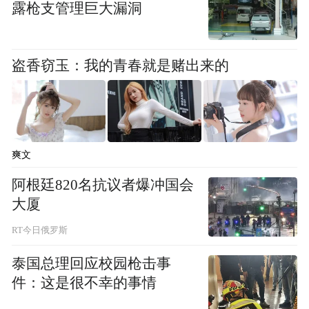
露枪支管理巨大漏洞
飞行的美军运输机架次，都还没有达到2025
年6月前夕的水平。考虑到特朗普此番希望美
盗香窃玉：我的青春就是赌出来的
军进行的空中打击规模远大于2025年6月，伊
朗可能进行的报复，也不同于2025年6月时对
美军乌代德基地的象征性打击，美军或许还
需要一两个月乃至更长时间，才能完成战前
爽文
准备。而在此之前，特朗普将保持“可谈可
阿根廷820名抗议者爆冲国会
打”的模糊表态。
大厦
另一边，伊朗政府、军方及伊朗伊斯兰革命
RT今日俄罗斯
卫队，正在积极应对可能到来的危机。伊朗
泰国总理回应校园枪击事
官方媒体塔斯尼姆通讯社26日援引高级军官
件：这是很不幸的事情
的话说，伊朗认为美军目前尚不具备对伊朗