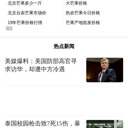
据专业媒体《美国海军学会新闻》（USNI
News）报道，美国海军“林肯”号航母战斗
群，在1月19日通过马六甲海峡西行后，已于
1月26日抵达中央司令部责任海域，这意味着
热点新闻
该航母战斗群已到达可以对伊朗进行空中打
美媒爆料：美国防部高官寻
击的区域。同时，美军中央司令部司令库珀
求访华，却遭中方冷遇
于1月24日访问了特拉维夫，与以色列国防军
总参谋长扎米尔会面。在2025年6月的以伊战
争前夕，时任美军中央司令部司令库里拉也
有类似的行程。
不过，截至1月27日，无论是航母战斗群的数
泰国校园枪击致7死15伤，暴
量、美国空军集结的战机数量，还是向中东