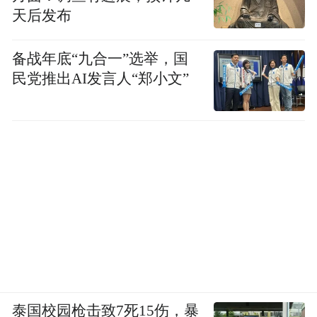
天后发布
特朗普过去一年的决策显示出，他的理念兼
具交易主义、“美国优先”与军事冒险；不
备战年底“九合一”选举，国
过，当他倾向于认为他能够对敌方造成“致命
民党推出AI发言人“郑小文”
一击”时，冒险的一面将在他的头脑中占据上
风。
《以色列时报》援引消息人士的话说，美国
对伊朗采取重大行动“不是会不会发生，而是
何时发生”。
记者：曹然
编辑：徐方清
泰国校园枪击致7死15伤，暴