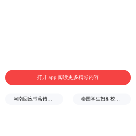
当地时间2026年1月25日，伊朗德黑兰，美伊紧张
局势加剧之际，恩格拉布广场一块巨型横幅上展示
着一艘美国航空母舰和美国国旗。图/视觉中国
美国是否会对伊朗进行军事打击，最终取决
于特朗普本人的授权。但美国是否具备立刻
对伊朗采取军事行动的能力，取决于美军前
打开 app 阅读更多精彩内容
期的战略资产调动。
在2025年6月以色列—伊朗战争及美军突袭伊
河南回应带薪错峰休假通知引争议：文章相关表述不够准确，程序审签不规范，待修改后予以印发
泰国学生扫射校园，致7死15伤，犯案前先射杀祖父母
朗核设施之前，美国海军向中东地区部署了
“卡尔·文森”号和“尼米兹”号两个航母战斗
群，总计约20艘军舰和150架飞机。美国陆军