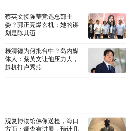
月26日援引政府知情人士的消息称，特朗普
已经收到了多份情报报告，称虽然伊朗的国
蔡英文接陈莹竞选总部主
委？郭正亮爆玄机：她的谋
内动荡已经平息，但伊朗政府依然“处境艰
划是陈其迈
难”。
赖清德为何批台中？岛内媒
多位德黑兰居民1月26日对《中国新闻周刊》
体人：蔡英文让他压力大，
说，当地生活已基本恢复正常，但网络连接
趁机打卢秀燕
仍不稳定，且市场波动剧烈，部分生活必需
品价格在过去几日仍在上涨，“物价似乎难以
控制”。同时，伊朗货币里亚尔的汇率依然走
低，逼近150万里亚尔兑1美元。汇率暴跌，
被认为是2025年12月底伊朗爆发大规模抗议
观复博物馆佛像送检，海口
及动荡局势的原因之一。
方面：调查有进展，预计几