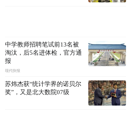
进行“一次决定性打击”的能力。
美国智库“中东研究所”的评估认为，在2025
年6月的战争中，伊朗西部地区的防空系统几
乎被摧毁，伊朗的弹道导弹库存从2500枚减
中学教师招聘笔试前13名被
少到1000枚，发射装置则从375个减少到125
淘汰，后5名进体检，官方通
个。不过，这个量级的库存仍能对以色列及
报
中东美军基地发动一次比2025年6月时强度更
现代快报
大的攻击。此外，伊朗的无人机也可能对美
苏炜杰获“统计学界的诺贝尔
军航母战斗群造成威胁。
奖”，又是北大数院07级
最终决定是否对伊朗“动武”的，不是美军及
中东的客观形势或战争可能造成的长期影
响，而是特朗普的个人想法。《纽约时报》1