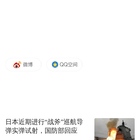
通过73架次C-17运输机的飞行，将一个“爱国
者”防空系统营级作战群从韩国调往卡塔尔的
乌代德基地。
最终，美军对伊朗核设施的直接打击，由B-2
轰炸机从美国本土直接起飞执行。但美国海
军、陆军及空军的前期部署，是行动得以最
终实施的前提保障。从2025年2月开始，这些
调动总共持续了约4个月。
2026年1月初，当特朗普威胁再次对伊朗“动
武”之际，半年前集结于中东的上述军事力
量，早已离开。“爱国者”导弹营回到了驻韩
日本近期进行“战斧”巡航导
弹实弹试射，国防部回应
美军基地，美国海军的所有航母战斗群都在