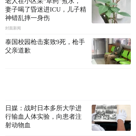
老人在小区采“草药”煮水，
妻子喝了昏迷进ICU，儿子精
神错乱摔一身伤
封面新闻
泰国校园枪击案致9死，枪手
父亲道歉
日媒：战时日本多所大学进
行输血人体实验，向患者注
射动物血