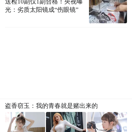
送检10副仅1副合格！央视曝
光：劣质太阳镜成“伤眼镜”
盗香窃玉：我的青春就是赌出来的