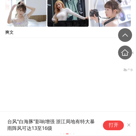
爽文
送检10副仅1副合格！央视曝
豚”影响增强 浙江局地有特大暴
天文台录得最高气温
打开
光：劣质太阳镜成“伤眼镜”
13至16级
1884年有纪录