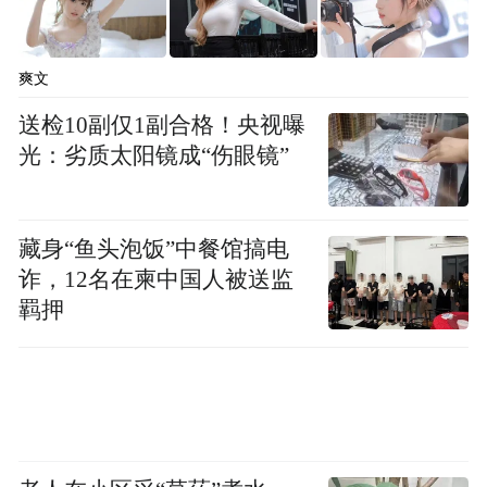
爽文
送检10副仅1副合格！央视曝
光：劣质太阳镜成“伤眼镜”
藏身“鱼头泡饭”中餐馆搞电
诈，12名在柬中国人被送监
羁押