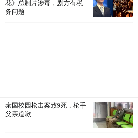
花》总制片涉毒，剧方有税
务问题
泰国校园枪击案致9死，枪手
父亲道歉