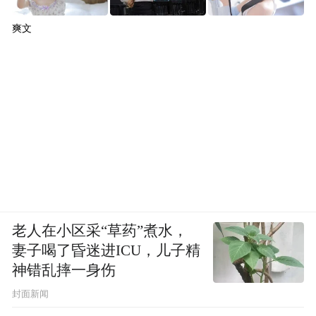
爽文
老人在小区采“草药”煮水，
妻子喝了昏迷进ICU，儿子精
神错乱摔一身伤
封面新闻