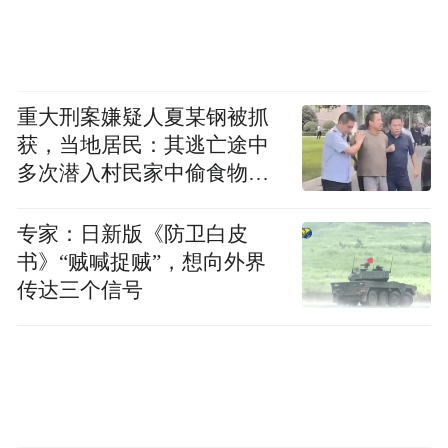
重大刑案嫌疑人夏某钢被抓
获，当地居民：其逃亡途中
多次潜入村民家中偷食物被
发现
专家：日新版《防卫白皮
书》“贼喊捉贼”，想向外界
传达三个信号