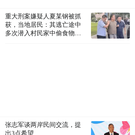
重大刑案嫌疑人夏某钢被抓
获，当地居民：其逃亡途中
多次潜入村民家中偷食物被
发现
张志军谈两岸民间交流，提
出3点希望