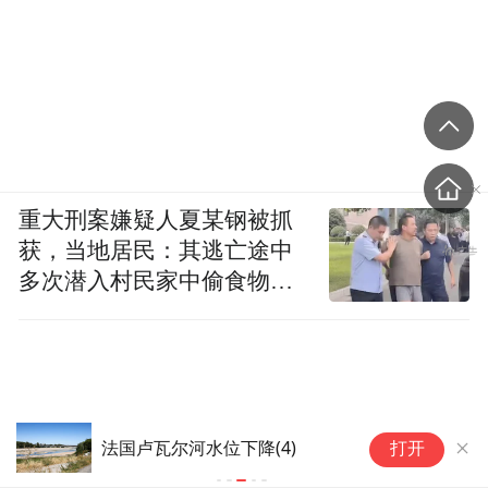
重大刑案嫌疑人夏某钢被抓
获，当地居民：其逃亡途中
多次潜入村民家中偷食物被
发现
法国卢瓦尔河水位下降(4)
法国卢瓦
打开