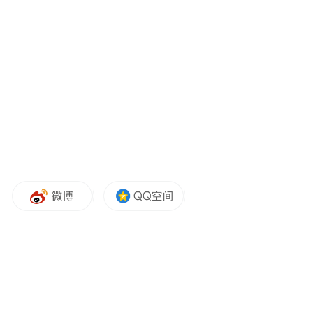
娃的评论作出回应。
“特别声明：以上作品内容(包括在内的视频、图片或音
频)为凤凰网旗下自媒体平台“大风号”用户上传并发
布，本平台仅提供信息存储空间服务。
Notice: The content above (including the videos,
pictures and audios if any) is uploaded and posted
by the user of Dafeng Hao, which is a social media
platform and merely provides information storage
space services.”