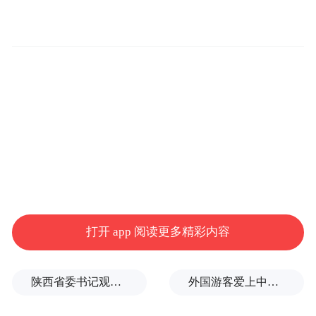
面与许多全球进程中的深重危机，“那些几十
年来忽视我们国家根本利益的人应该承担全
部责任”。
扎哈罗娃称，与此同时，法国方面还谈论恢
复接触一事。“问题是：如果他们这样评论我
们，为什么还要与我们沟通？是想强加给我
们一些显然无法接受的解决乌克兰危机的条
件？还是有其他目的？是想说服我们接受‘志
愿联盟’向乌克兰部署军队？”扎哈罗娃补充
打开 app 阅读更多精彩内容
称，俄方目前没有看到法国方面有实现双边
关系正常化的真诚意愿。
陕西省委书记观摩直播带货，同董宇辉交流
外国游客爱上中国旅拍、汉服和美甲
截至发稿，暂未看到法国官方公开对扎哈罗