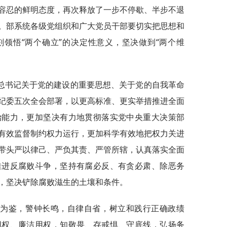
容忍的鲜明态度，再次释放了一步不停歇、半步不退
。部系统各级党组织和广大党员干部要切实把思想和
领悟“两个确立”的决定性意义，坚决做到“两个维
总书记关于党的建设的重要思想、关于党的自我革命
纪委五次全会部署，以更高标准、更实举措推进全面
治能力，更加坚决有力地贯彻落实党中央重大决策部
有效监督制约权力运行，更加科学有效地把权力关进
带头严以律己、严负其责、严管所辖，认真落实全面
推进反腐败斗争，坚持有腐必反、有贪必肃、除恶务
，坚决铲除腐败滋生的土壤和条件。
案为鉴，警钟长鸣，自律自省，树立和践行正确政绩
用权、廉洁用权，知敬畏、存戒惧、守底线，弘扬务