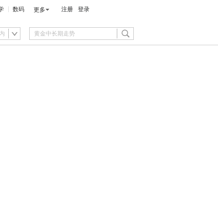
学
数码
注册
登录
更多
内