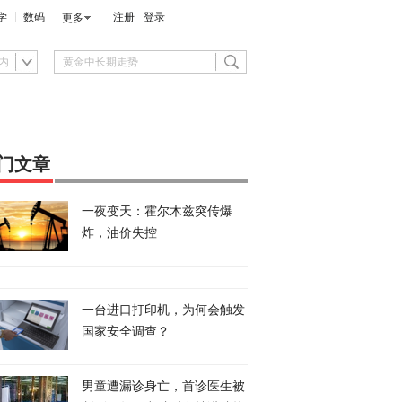
学
数码
注册
登录
更多
内
门文章
一夜变天：霍尔木兹突传爆
炸，油价失控
一台进口打印机，为何会触发
国家安全调查？
男童遭漏诊身亡，首诊医生被