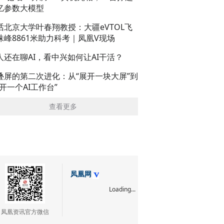
亿参数大模型
话北京大学叶春翔教授：大疆eVTOL飞
珠峰8861米助力科考｜凤凰V现场
人还在聊AI，看中兴如何让AI干活？
叠屏的第二次进化：从“展开一块大屏”到
展开一个AI工作台”
查看更多
凤凰网
Loading...
凤凰资讯官方微信