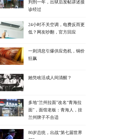
判刑一年，出狱后发帖讲述接
诊经过
24小时不关空调，电费反而更
低？网友吵翻，官方回应
一则消息引爆供应危机，铜价
狂飙
她凭啥活成人间清醒？
多地“兰州拉面”改名“青海拉
面”，面馆老板：青海人，挂
兰州牌子不合适
80岁总统，出战“第七届世界