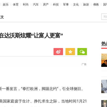
娱乐
体育
时尚
汽车
房产
科技
军事
文化
旅游
佛教
国
站
正文
在达沃斯炫耀“让富人更富”
热
一番发言，“拳打欧洲，脚踢北约”，引全球侧目。
美国家庭疲于生计、挣扎求生之际，当地时间1月21