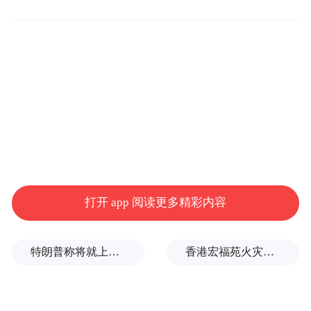
这套分类与《调查新型腐败和隐性腐败问题
证据指引》无缝衔接，从定义到证据以及查
处，一步到位，说明国家不再“个案打地
鼠”，而是体系化“拆包”新型腐败，形成了从
分类界定到证据标准再到查处规范的完整体
系。
除了国内加强反腐败，还有一个特别动向值
打开 app 阅读更多精彩内容
得关注：海外“旋转门”也要被关闸。由于多
年斗争经验的现实需要，2024年7月，二十届
特朗普称将就上诉法院涉白宫宴会厅项目裁决提起上诉
香港宏福苑火灾跨部门调查最终报告：大火或由烟头引起
三中全会《决定》明确要求“出台反跨境腐败
法”，目前，草案由中央纪委国家监委起草，
已经进入立法快车道。