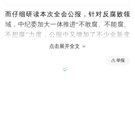
而仔细研读本次全会公报，针对反腐败领
域，中纪委加大一体推进“不敢腐、不能腐、
不想腐”力度，公报中又增加了不少全新变
化。
点击展开全文
精准界定新型腐败，酝酿出台反跨境
举报
首先，
腐败法。
对新型腐败的精准界定，我认为是本次全会
公报的最大亮点：新型腐败首次被“拆包”成
三样（期权腐败、影子股东、政商旋转
门），分别对应预期收益、约定代持、离任
跳槽等新型隐性腐败问题。