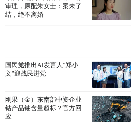
审理，原配朱女士：案未了
腐败分子也正在“与时俱进”,不断换新招，这
结，绝不离婚
都为“深水区”的反腐带来困难。然而，这些
在国家的决心+力量体系治理面前，任何防线
都会被击穿。
作者：马江博
国民党推出AI发言人“郑小
文”迎战民进党
刚果（金）东南部中资企业
钴产品铀含量超标？官方回
应