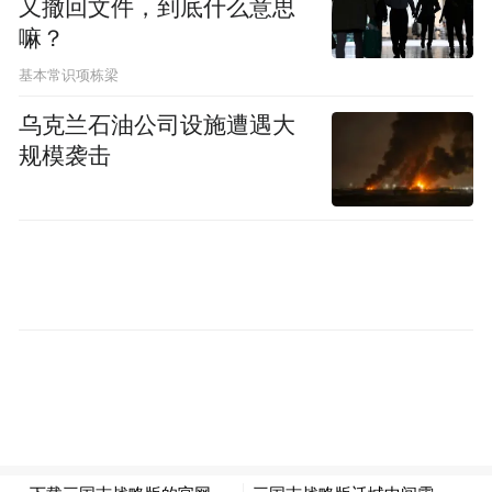
又撤回文件，到底什么意思
育、学会协会、开发区和招标投标等重点领
嘛？
域腐败”。
基本常识项栋梁
要知道，去年的二十届中央纪委四次全会公
乌克兰石油公司设施遭遇大
报提到，“着重抓好金融、国企、能源、消
规模袭击
防、烟草、医药、高校、体育、开发区、工
程建设和招投标等领域系统整治”
跟之前公报相比，反腐重点领域出现变化：
从2024年三次全会起，金融、国企、能源、
招投标就连续3年被点名；开发区也被四次全
会“点名”，这些领域本次继续沿用。而本次
公告新增了消防、教育、资本向政治领域渗