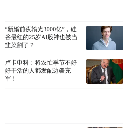
“新婚前夜输光3000亿”，硅
谷最红的25岁AI股神也被当
韭菜割了？
卢卡申科：将农忙季节不好
好干活的人都发配边疆充
军！