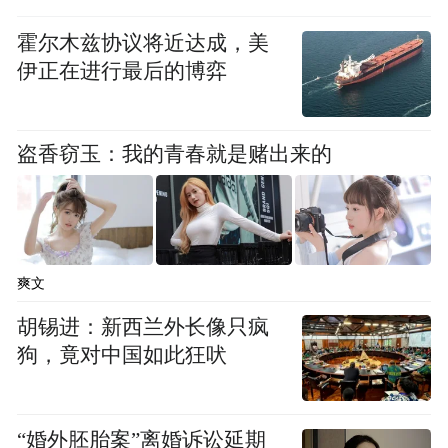
沉到基层。
霍尔木兹协议将近达成，美
本次全会公报中，今年的专题行动清单，分
伊正在进行最后的博弈
别为：农村集体“三资”、医保基金、养老、
高标准农田，这其中，既有老项目延续，也
盗香窃玉：我的青春就是赌出来的
有新面孔“高标准农田”顶替“校园餐”和殡
葬。
为啥这样调整？2025是脱贫过渡期最后一
爽文
年，2026要常态化帮扶；而“十四五”砸进4.6
亿亩高标准农田、上万亿补贴，现在得全面
胡锡进：新西兰外长像只疯
狗，竟对中国如此狂吠
“复盘”，这表明反腐已经下沉到基层：县一
级2026年要当主战场，逐亩逐村过筛子了。
“婚外胚胎案”离婚诉讼延期
总体看，腐败现象本身具有极强的顽固性，