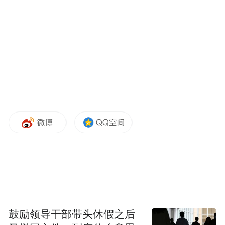
这相当于中国反腐的“海外猎狐令”，从“追
逃”到“预防”，从“个案”到“制度”，反跨境腐
败法让“海外”不再是腐败的避风港。
这足以表明：国家已把新型、隐性腐败视为
“高级病毒”，治理从“个案杀毒”升级为“体系
整治”。
“零禁区、全覆盖”，新增多个整治领
其次，
域。
关于整治领域方面，此次公报提到，“继续起
底清理，深化整治金融、国企、能源、教
鼓励领导干部带头休假之后