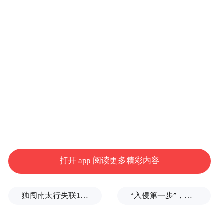
1月15日下午，澎湃新闻（www.thepaper.cn）
就此事致电东洞庭湖保护区管理局，保护科
相关负责人表示，该装置位于保护区范围
内，是文旅项目。“今日上午保护区工作人员
已抵达现场，中午装置已经拆除。”
针对该装置是否会引发鸟撞，该负责人表
示，装置拆除前并未组织专门的专家评估或
打开 app 阅读更多精彩内容
召开专业论证会议，但从现场实际情况看，
该结构并非全透明玻璃，而是反光的钢材
独闯南太行失联14天的女子已确认遇难，遗体在悬崖被找到
“入侵第一步”，与特朗普关系密切美企被曝强闯格陵兰岛
质。他表示，目前未发现装置周边出现鸟类