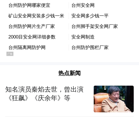
次，已然成为岳阳文旅的闪亮名片。2021
年，首届芦苇艺术季以艺术装置试点为起
点，铺展本土创作。2023年，第二届艺术季
规模跃升，共17件作品，场地达18万平方
米。第三届天下洞庭·国际芦苇艺术季于2025
年12月12日在湖南岳阳君山岛景区君山后湖
白沙嘴举行，从君山岛可见，广阔的芦苇荡
热点新闻
中，不同的艺术装饰若隐若现。
知名演员秦焰去世，曾出演
针对此次艺术装置引发的担忧，主办方岳阳
《狂飙》《庆余年》等
市文化旅游开发有限公司1月15日上午表示，
已注意到相关意见，正在协商处理。
责任编辑：王俊 图片编辑：朱伟辉