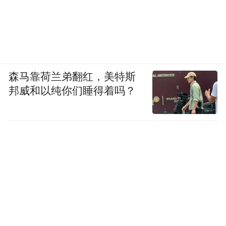
森马靠荷兰弟翻红，美特斯
邦威和以纯你们睡得着吗？