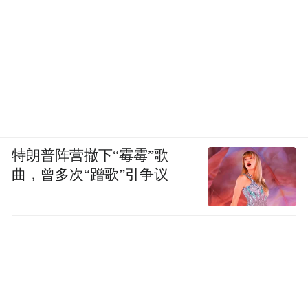
特朗普阵营撤下“霉霉”歌
曲，曾多次“蹭歌”引争议