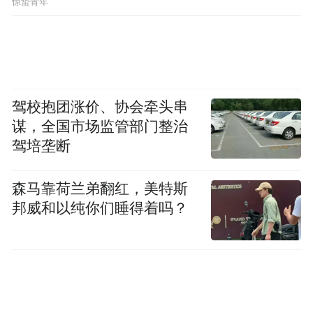
惊蛰青年
驾校抱团涨价、协会牵头串
谋，全国市场监管部门整治
驾培垄断
森马靠荷兰弟翻红，美特斯
邦威和以纯你们睡得着吗？