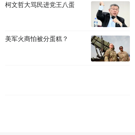
艺术组合SSG ( Sing a Song on the Ground)受
柯文哲大骂民进党王八蛋
邀参加2025洞庭湖国际芦苇艺术季•田野中的
艺术，成为本届仅有的三组国际艺术家之
一。作品“浮土”由9.5米高的镜面不锈钢塔将
美军火商怕被分蛋糕？
一整块芦苇湿地“抬升”到空中：芦苇不再扎
根于泥土，却依然保留着自然的记忆。镜面
结构映射天空、雾气与湖面，让真实与虚拟
的边界变得模糊。
另据上述艺术家的官方账号，作品“浮土”将
在洞庭湖畔进行为期两个月的搭建，在枯水
期结束前拆除。
据《岳阳日报》，芦苇艺术季每两年举办一