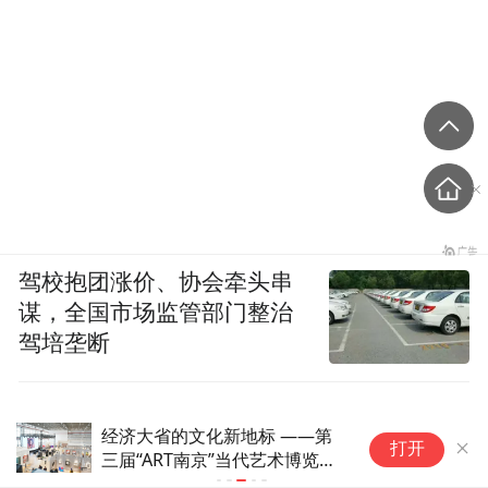
驾校抱团涨价、协会牵头串
谋，全国市场监管部门整治
驾培垄断
经济大省的文化新地标 ——第
用
打开
三届“ART南京”当代艺术博览会
当
圆满收官
论