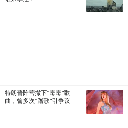
特朗普阵营撤下“霉霉”歌
曲，曾多次“蹭歌”引争议