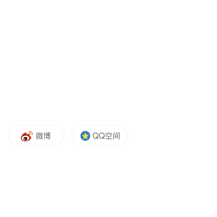
撞击死亡的情况。
鸟撞，即鸟类与建筑物玻璃幕墙的碰撞，常
常导致鸟类受伤甚至死亡。这种现象的发
生，一方面是因为鸟类误将玻璃上的植被、
景观或天空倒影当作真实存在，另一方面则
是它们试图穿越透明的玻璃到达另一侧的栖
息地或其他吸引之处。由于鸟在撞向玻璃时
通常处在高速运动的状态，而它们中空的骨
骼结构和较小的体型使它们格外容易受伤。
前述被拆除的装置名为“浮土”。据英国皇家
艺术学院RCA官方账号介绍，校友
RenJunchao、YangZhaobo和Patrick Jones，以