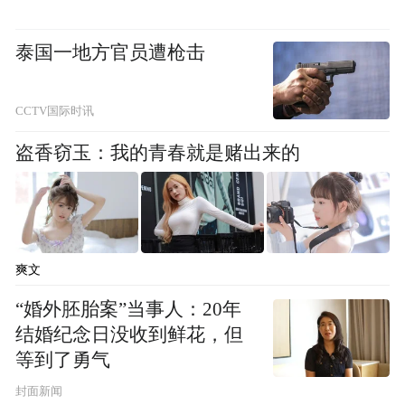
“特别声明：以上作品内容(包括在内的视频、图片或音
泰国一地方官员遭枪击
频)为凤凰网旗下自媒体平台“大风号”用户上传并发
布，本平台仅提供信息存储空间服务。
Notice: The content above (including the videos,
CCTV国际时讯
pictures and audios if any) is uploaded and posted
by the user of Dafeng Hao, which is a social media
盗香窃玉：我的青春就是赌出来的
platform and merely provides information storage
space services.”
爽文
“婚外胚胎案”当事人：20年
结婚纪念日没收到鲜花，但
等到了勇气
封面新闻