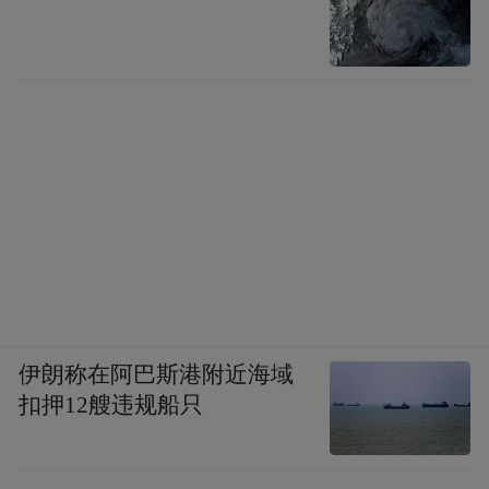
伊朗称在阿巴斯港附近海域
扣押12艘违规船只