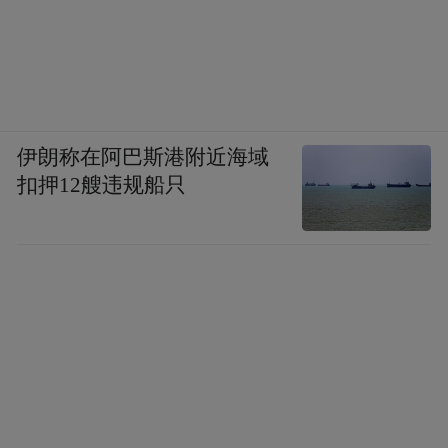
伊朗称在阿巴斯港附近海域
扣押12艘违规船只