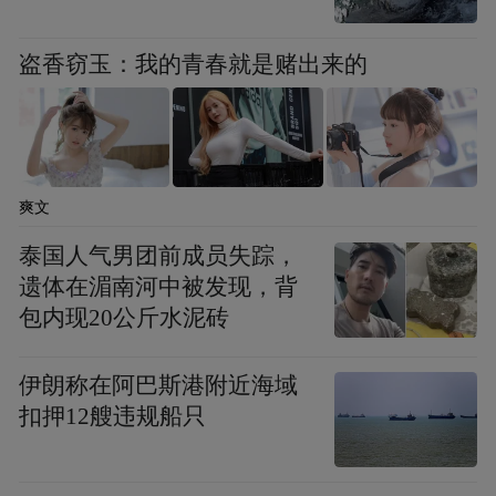
盗香窃玉：我的青春就是赌出来的
爽文
泰国人气男团前成员失踪，
遗体在湄南河中被发现，背
包内现20公斤水泥砖
伊朗称在阿巴斯港附近海域
扣押12艘违规船只