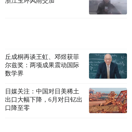
浙江玉环风雨交加
丘成桐再谈王虹、邓煜获菲
尔兹奖：两项成果震动国际
数学界
日媒关注：中国对日美稀土
出口大幅下降，6月对日钇出
口降至零