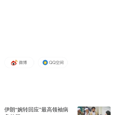
些产品对美国国家安全构成“不可接受的风
险”。路透社称，FCC公布相关禁令后，多个
美国国内团体对禁令适用范围表达担忧。美
国大豆协会去年12月表示，“在本土尚无替代
产品的情况下突然限制使用外国无人机，可
能会给本就面临利润微薄、市场前景不明等
压力的农户，增添新的经济与运营负担”。
大疆去年12月23日对于FCC的决定表示遗
憾。此举不仅限制了美国消费者与商业用户
的选择自由，也损害了开放、公平竞争的市
场原则。中国外交部发言人同日表示，中方
坚决反对美方泛化国家安全概念，划设歧视
伊朗“婉转回应”最高领袖病
性清单无理打压中国企业。美方应纠正错误