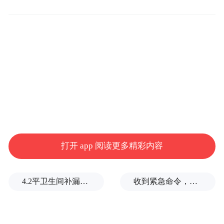
并确保今年能顺利访华。
在美国商务部撤回相关限制提案之际，美国
联邦通信委员会（FCC）1月7日宣布，基于
美国国防部相关建议，将部分外国产无人机
及关键零部件豁免于去年12月出台的全面进
口禁令之外，豁免有效期至2026年底。获准
进口的产品主要来自法国、瑞士等国企业，
相关关键零部件则涵盖英伟达、索尼、三星
打开 app 阅读更多精彩内容
等公司。
4.2平卫生间补漏注胶花1.55万，消费者称陷“天价注胶补漏”套路
收到紧急命令，加拿大2万人连夜逃命
去年12月22日，FCC将所有外国产新款无人
机及关键零部件列入“受管制清单”，声称这