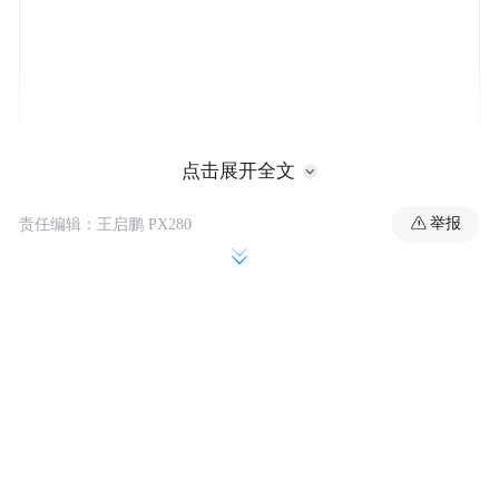
点击展开全文
举报
责任编辑：王启鹏 PX280
路透社称，美国商务部此次撤回限制提案的
时机，正值美国总统特朗普计划于今年访华
之前。一位知情政府官员透露，撤回无人机
限制的决定似乎与上述外交安排有关。
香港《南华早报》报道称，国际危机研究组
织高级研究顾问怀恩表示，该决定凸显特朗
普希望维护美中去年10月认可的贸易框架，