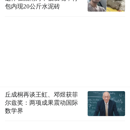
包内现20公斤水泥砖
丘成桐再谈王虹、邓煜获菲
尔兹奖：两项成果震动国际
数学界