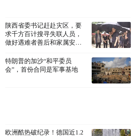
自去年1月上任以来，特朗普反复声称，格陵
兰岛周边水域“到处都是中俄船只”。丹麦对
陕西省委书记赶赴灾区，要
求千方百计搜寻失联人员，
此提出异议。
做好遇难者善后和家属安抚
工作
丹麦外交大臣拉斯穆森日前表示，特朗普描
特朗普的加沙“和平委员
绘的场景“并不正确”。他还说，“我们不认同
会”，首份合同是军事基地
格陵兰岛到处都是中国投资的说法”，因为事
实并非如此。
路透社也提到，MarineTraffic和LSEG的船只
追踪数据显示，格陵兰岛附近没有中国或俄
罗斯船只。
欧洲酷热破纪录！德国近1.2