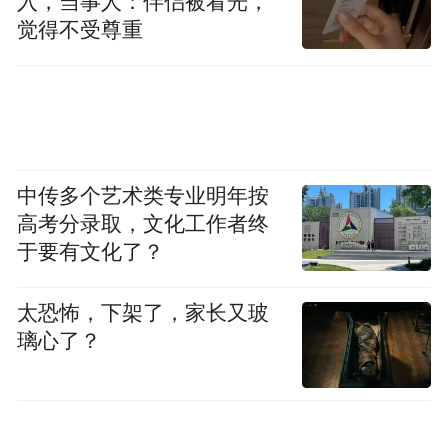
入，当事人：伴侣被看光，
觉得不受尊重
格陵兰岛上，一顶印有“让美国滚开”字样的棒球帽
中传多个艺术类专业明年按
视觉中国
高考分录取，文化工作者终
于要有文化了？
特朗普曾在其第一届政府期间就看上了格陵
兰岛。美媒分析称，随着全球大国寻求扩大
太恐怖，下架了，家长又玻
其在北极地区的影响力和足迹，矿产资源丰
璃心了？
富的格陵兰岛因其在安全和贸易方面的战略
价值而受到青睐。格陵兰岛上有美国大型空
军基地，对美军意义重大。