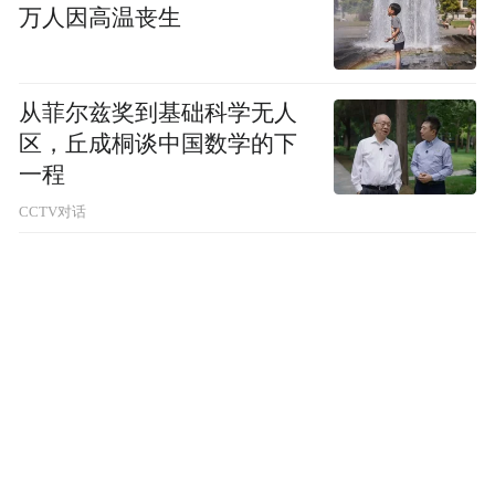
外交部发言人林剑5日在例行记者会上回答关
万人因高温丧生
于特朗普表示美国需要格陵兰岛、原因之一
是格陵兰岛被中国船只“包围”的提问时说，
从菲尔兹奖到基础科学无人
中方敦促美方停止把所谓“中国威胁”作为捞
区，丘成桐谈中国数学的下
取自身私利的借口。
一程
CCTV对话
针对美国政府威胁以武力夺取格陵兰岛，并
称这是出于国家安全及遏制中国的需要，外
交部发言人毛宁7日在例行记者会上答问时表
示，中方一贯主张按照《联合国宪章》宗旨
和原则处理国与国之间关系。
“特别声明：以上作品内容(包括在内的视频、图片或音
频)为凤凰网旗下自媒体平台“大风号”用户上传并发