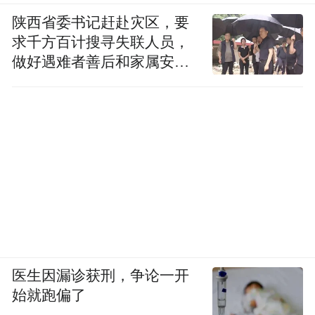
布，本平台仅提供信息存储空间服务。
Notice: The content above (including the videos,
陕西省委书记赶赴灾区，要
pictures and audios if any) is uploaded and posted
求千方百计搜寻失联人员，
by the user of Dafeng Hao, which is a social media
做好遇难者善后和家属安抚
platform and merely provides information storage
space services.”
工作
医生因漏诊获刑，争论一开
始就跑偏了