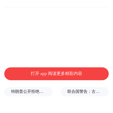
据路透社和美国广播公司（ABC）消息，当
地时间1月9日，特朗普再次声称，美国需要
拥有格陵兰岛，否则俄罗斯或中国将会在未
来拿下这座岛屿。
“无论他们愿不愿意，我们都将在格陵兰岛上
做些什么，”特朗普在白宫会见石油公司高管
时对记者表示，“因为如果我们不做，俄罗斯
或中国就会接管格陵兰岛。”
打开 app 阅读更多精彩内容
他宣称，美国不会让俄罗斯或中国成为自己
的邻居。
特朗普公开拒绝泽连斯基：我们也需要这些导弹啊！
联合国警告：古巴或变成沉默的加沙
特朗普还坚称，租约、协议等内容无法满足