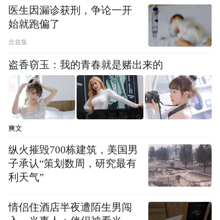
胁说，对美国来说，格陵兰岛的“所有权非常
医生因漏诊获刑，争论一开
重要”。“我认为，所有权能带给你一些独一
始就跑偏了
无二的东西，这些东西你无法通过租借、条
念兹集
约或签署文件获得。”
盗香窃玉：我的青春就是赌出来的
当被问及获得格陵兰岛和维护北约哪个更重
要时，特朗普没有直接回答，但承认可能必
须“二选一”。
爽文
纵火摧毁700栋建筑，美国男
子承认“策划数周，研究最有
利天气”
情侣住酒店半夜遭陌生男闯