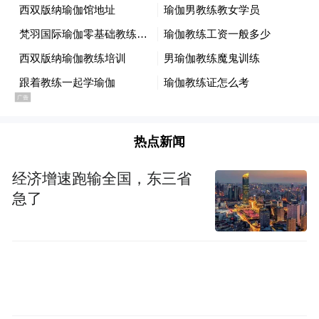
毫不掩饰，加剧了美国与北约盟友的紧张关
系。
当地时间6日，丹麦首相弗雷泽里克森警告，
人们必须“严肃对待”特朗普对格陵兰岛的威
胁，倘若美国对另一个北约国家发起军事攻
热点新闻
击，二战后的秩序乃至北约都将走向终结。
经济增速跑输全国，东三省
同日，英国、法国、德国、意大利、波兰、
急了
西班牙和丹麦七国领导人在一份联合声明中
强调，涉及丹麦及格陵兰岛的事务，应完全
由丹麦及格陵兰岛自行决定。
特朗普日前接受《纽约时报》采访时再次威